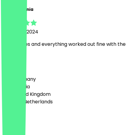
Maria Eugenia
22 August 2024
tasty cakes and everything worked out fine with the
promo
Country
🇩🇪 Germany
🇦🇹 Austria
🇬🇧 United Kingdom
🇳🇱 The Netherlands
Language
English