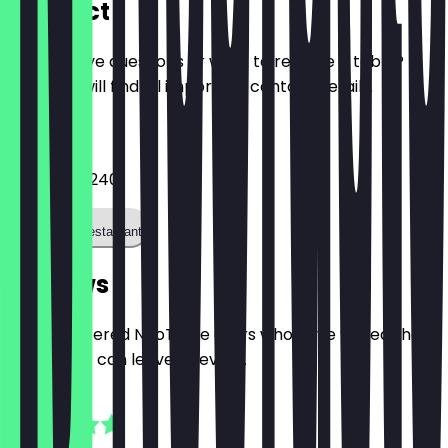
Contact
Do you have questions or want to reserve a table?
Here you will find all important contact details.
Phone
042151704240
Call the restaurant
Reviews
Only registered NeoTaste users who have visited the
restaurant can leave a review.
4.6