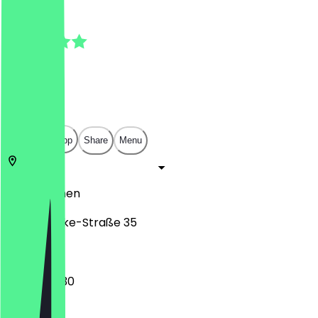
4.6
(
17
Reviews
)
€
€
€
€
Open in app
Share
Menu
28211
Bremen
Graf-Moltke-Straße 35
08:00 - 18:30