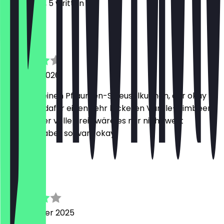
17
Reviews, 5 written
A
Anna
16 March 2026
Ich hatte einen Pflaumen-Streuselkuchen, der okay
war, aber dafür einen sehr leckeren Vanille-Himbeer-
Kuchen. Der volle Preis wäre es mir nicht wert
gewesen, aber so wars okay.
A
Andre
4 November 2025