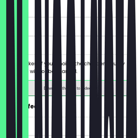
~€4 value
90 days
on site
Order 2 cakes of your choice, the cheaper/equally
priced one will not be charged.
Download the app to redeem
FREE Coffee
~€3 value