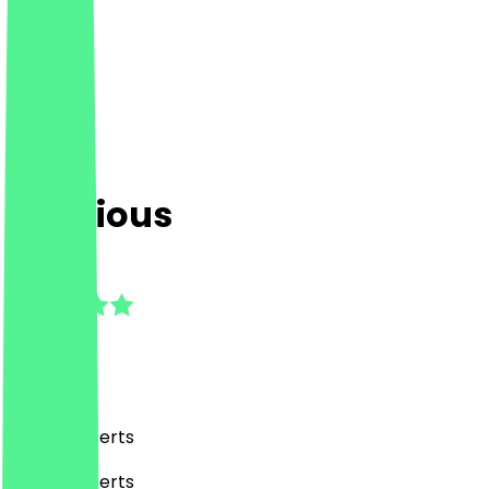
Delicious
4.6
(
17
Reviews
)
Café, Desserts
Café, Desserts