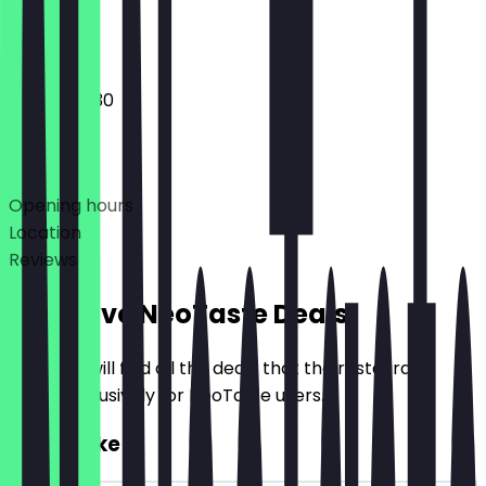
Closed
08:00 - 18:30
Deals
Opening hours
Location
Reviews
Exclusive NeoTaste Deals
Here you will find all the deals that the restaurant
offers exclusively for NeoTaste users.
2for1 Cake