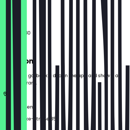
Closed
08:00 - 18:30
Location
Before you go, book a deal in the app and show it at
the restaurant.
28211
Bremen
Graf-Moltke-Straße 35