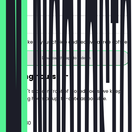
90 days
on site
Order a cake of your choice and receive a free coffee.
Download the app to redeem
Opening hours
So you don't stand in front of closed doors, we keep
the opening hours as up-to-date as possible.
08:00 - 18:30