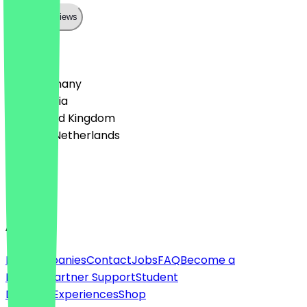
Show all reviews
Country
🇩🇪 Germany
🇦🇹 Austria
🇬🇧 United Kingdom
🇳🇱 The Netherlands
Language
English
About
For companies
Contact
Jobs
FAQ
Become a
Partner
Partner Support
Student
Discount
Experiences
Shop