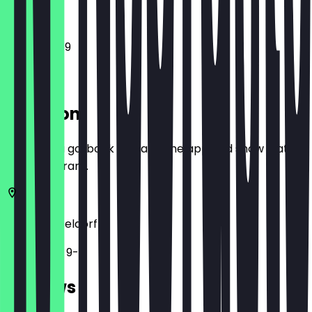
12:00 - 23:59
Location
Before you go, book a deal in the app and show it at
the restaurant.
40213
Düsseldorf
Flinger Str. 9-11
Reviews