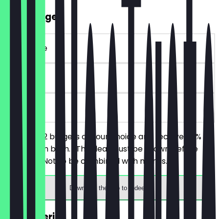
2for1 Burger
~€25 value
90 days
on site
You order 2 burgers of your choice and receive 50%
discount on both. (The deal must be shown before
ordering) Not to be combined with menus.
Download the app to redeem
2for1 Aperitif