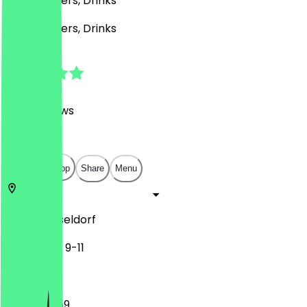
Café, Burgers, Drinks
Café, Burgers, Drinks
4.7
(
3190
Reviews
)
€
€
€
€
Open in app
Share
Menu
40213
Düsseldorf
Flinger Str. 9-11
12:00 - 23:59