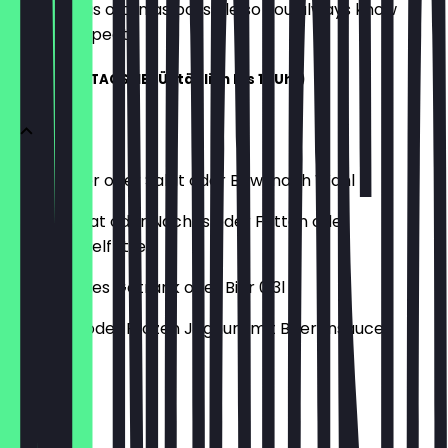
update it as often as possible so you always know
what to expect.
PETER'S MITTAGSMENÜ (täglich bis 17 Uhr)
Dein Burger oder Salat oder Bowl nach Wahl
Kleiner Salat oder Nachos oder Fritten oder
Süßkartoffelfritten
Alkoholfreies Getränk oder Bier 0,3l
Hot Drink oder Frozen Joghurt mit Beerensauce