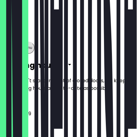
Show full menu
Opening hours
So you don't stand in front of closed doors, we keep
the opening hours as up-to-date as possible.
12:00 - 23:59
Monday