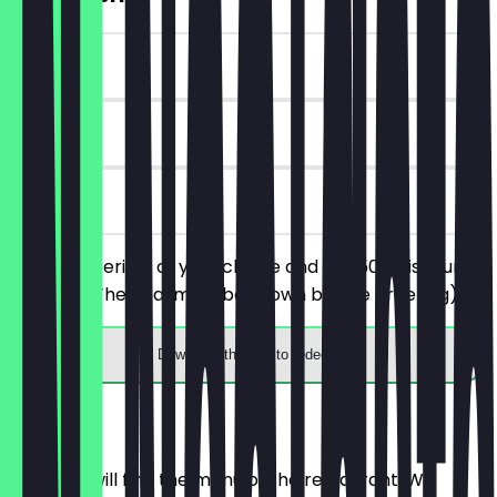
~€8 value
90 days
on site
Order 2 aperitifs of your choice and get 50% discount
on both. (The deal must be shown before ordering).
Download the app to redeem
Menu
Here you will find the menu of the restaurant. We