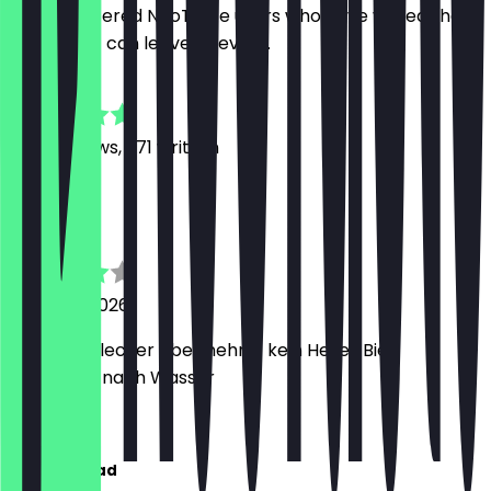
Only registered NeoTaste users who have visited the
restaurant can leave a review.
4.7
3190
Reviews, 371 written
S
Sebastian
6 August 2026
Essen war lecker aber nehmt kein Helles Bier.
Schmeckt nach Wasser
A
Abdessamad