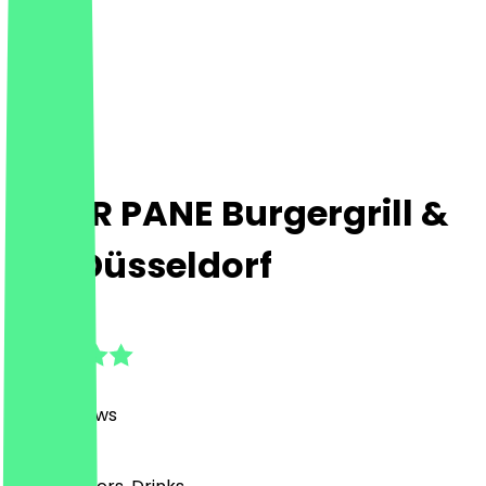
PETER PANE Burgergrill &
Bar Düsseldorf
4.7
(
3190
Reviews
)