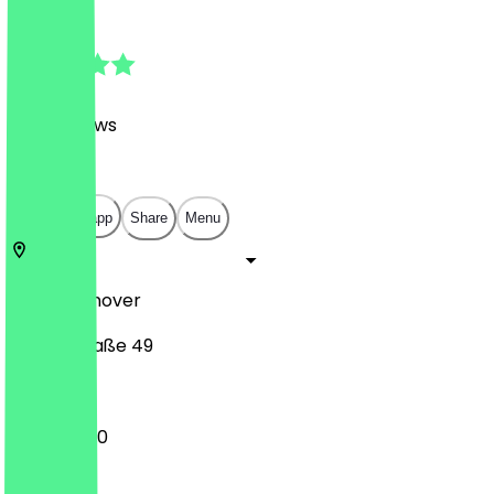
4.7
(
442
Reviews
)
€
€
€
€
Open in app
Share
Menu
30171
Hannover
Marienstraße 49
11:00 - 22:30