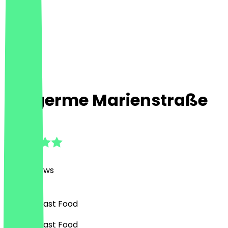
burgerme Marienstraße
4.7
(
442
Reviews
)
Burgers, Fast Food
Burgers, Fast Food