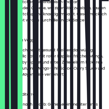
Sesam Brötchen mit Rindfleisch und zart
schmelzenden Cheese, würzigen Röstzwiebeln, sauren
Gurken, Ketchup und knackigem Salat. Geschmacklich
abgerundet wird es durch die Snack-Sauce!
€6.49
Hot Quinoa Veggie
So lecker schmeckt gesund: Probier’ das würzige
Quinoa Chilic Patty mit roter Paprika, frischer Mango,
zartem Baby-Spinat und roten Zwiebeln im leckeren
Ciabatta Bun, mit Mango-Chili Sauce, Curry Sauce und
cremiger Mayonnaise verfeinert
€6.99
Veggie Mediterran
Schmeckt nach Urlaub: Genieße ein mediterranes