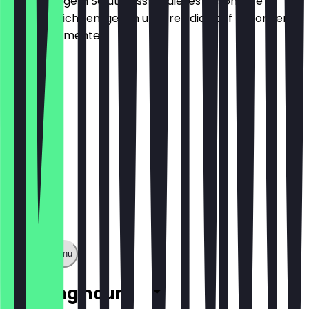
und knackigem Salat! Lass dir dieses besondere
Angebot nicht entgehen und freu dich auf besondere
Genussmomente.
€7.99
Show full menu
Opening hours