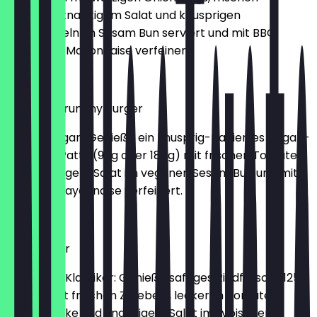
Tomaten knackigem Salat und knusprigen
Röstzwiebeln im Sesam Bun serviert und mit BBQ
Sauce und Mayonnaise verfeinert
€7.99
veganer Crunchy Burger
Mach’s vegan: Genieße ein knusprig-paniertes Vegan-
Crunchy-Patty (90g oder 180g) mit frischen Tomaten
und knackigem Salat im veganen Sesam Bun und mit
veganer Mayonnaise verfeinert.
€6.99
Hamburger
Ein echter Klassiker: Genieße saftiges Rindfleisch (125g
/ 250g) mit frischen Zwiebeln, leckeren Tomaten,
saurer Gurke und knackigem Salat im typischen