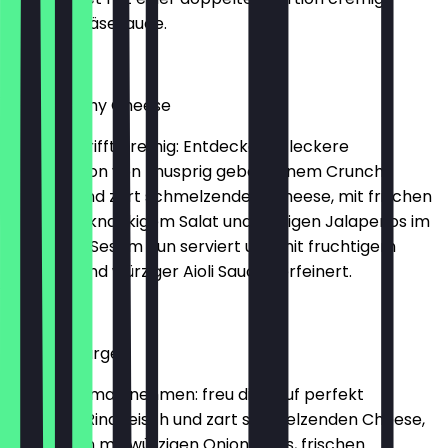
würziger Käsesauce.
€6.99
Hot Crunchy Cheese
Knusprig trifft cremig: Entdecke die leckere
Kombination von knusprig gebackenem Crunchy
Chicken und zart schmelzendem Cheese, mit frischen
Tomaten, knackigem Salat und feurigen Jalapeños im
typischen Sesam Bun serviert und mit fruchtigem
Ketchup und würziger Aioli Sauce verfeinert.
€6.99
takeme Burger
Den muss man nehmen: freu dich auf perfekt
gegrilltes Rindfleisch und zart schmelzenden Cheese,
zusammen mit würzigen Onion Rings, frischen