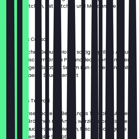
Sesam Brötchen, mit Ketchup und Mayonnaise
verfeinert.
€6.49
Best Angus Caesar
Ein kaiserlicher Genuss: Hol dir saftig gegrilltes Angus
Beef mit frischem Grana Padano, leckeren Tomaten
und knackigem Salat, im Sesam Bun serviert und mit
leckerer Caesar Sauce serviert
€9.49
Best Angus Teriyaki
Teriyaki: Unser leckerer Best Angus Teriyaki, zubereitet
im Sesam Brötchen mit Angus, würzig-aromatischer
Teriyaki-Sauce, roten Zwiebeln, frischer Salatgurke
und leckerem Baby Spinat.