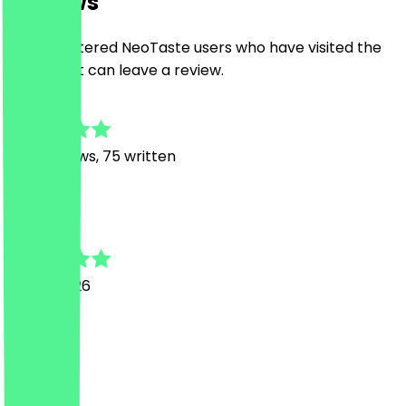
Reviews
Only registered NeoTaste users who have visited the
restaurant can leave a review.
4.7
442
Reviews, 75 written
M
Malte Ben
16 July 2026
sehr gut
M
Marc