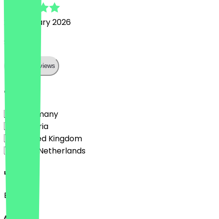
27 February 2026
Super
Show all reviews
Country
🇩🇪 Germany
🇦🇹 Austria
🇬🇧 United Kingdom
🇳🇱 The Netherlands
Language
English
About