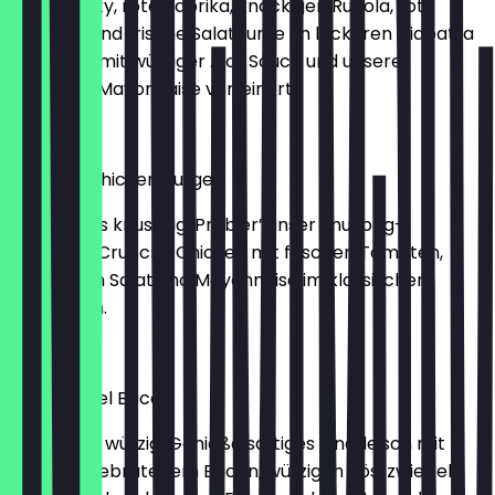
Dinkel Patty, rote Paprika, knackigen Rucola, rote
Zwiebeln und frische Salatgurke im leckeren Ciabatta
Brötchen, mit würziger Aioli Sauce und unserer
cremigen Mayonnaise verfeinert.
€6.99
Crunchy Chicken Burger
Jetzt wird’s knusprig: Probier’ unser knusprig-
paniertes Crunchy Chicken mit frischen Tomaten,
knackigem Salat und Mayonnaise im klassischen
Sesam Bun.
€6.49
Röstzwiebel Bacon
Besonders würzig: Genieße saftiges Rindfleisch mit
knusprig gebratenem Bacon, würzigen Röstzwiebeln