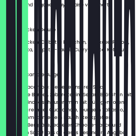
Ketchup und veganer Mayonnaise verfeinert.
€7.99
Grilled Chicken Deluxe
Grilled Chicken, Ciabatta Brötchen, Bergkäse, Rucola,
rote Paprika, Chipotle-Sauce, Curry-Sauce, Ketchup
€7.99
Spicy Guacamole Burger
Mmmh Guacamole: Genieße unseren Spicy
Guacamole Burger, zubereitet im Sesam Brötchen mit
saftigem Rindfleisch zusammen mit würzigen roten
Zwiebeln, cremiger Guacamole, feurigem Tabasco,
frischen Tomaten, einem Hauch Steakpfeffer,
kräftigem Bergkäse, leckerer Chipotle-Sauce und
knackigem Salat! Lass dir dieses besondere Angebot