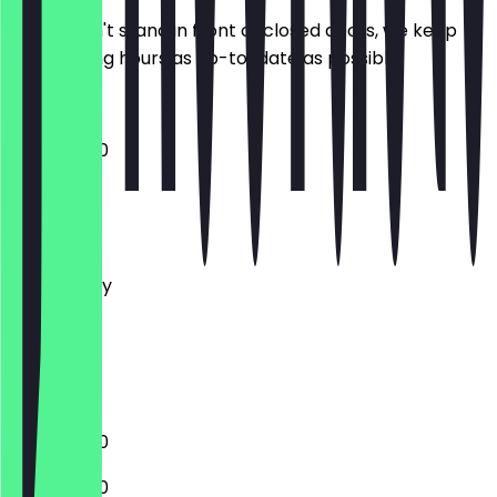
So you don't stand in front of closed doors, we keep
the opening hours as up-to-date as possible.
11:00 - 22:30
Monday
Tuesday
Wednesday
Thursday
Friday
Saturday
Sunday
11:00 - 22:30
11:00 - 22:30