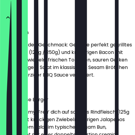
Burger
BBQ Bacon
Komm auf den Geschmack: Genieße perfekt gegrilltes
Rindfleisch (125g / 250g) und knusprigen Bacon mit
würzigen Zwiebeln, frischen Tomaten, sauren Gurken
und knackigem Salat im klassischen Sesam Brötchen
und mit würziger BBQ Sauce verfeinert.
€6.99
Chili Cheese Burger
Hot’n’Creamy: Freu’ dich auf saftiges Rindfleisch (125g
/ 250g) mit knackigen Zwiebeln, feurigen Jalapeños
und frischem Salat im typischen Sesam Bun,
abgerundet mit einer doppelten Portion cremig-