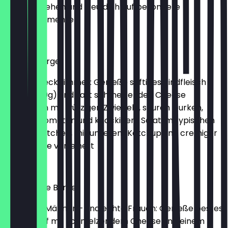
nicht entgehen und freu dich auf besondere
Genussmomente!
€7.99
Cheese Burger
Der schmeckt immer: Genieße saftiges Rindfleisch
(125g / 250g) und zart schmelzenden Cheese
zusammen mit würzigen Zwiebeln, sauren Gurken,
frischen Tomaten und knackigem Salat im typischen
Sesam Brötchen, mit unserem Ketchup und cremiger
Mayonnaise verfeinert
€6.99
Steakhouse Burger
Für echte Männer – und echte Frauen: Genieße bestes
Angus Beef mit schmelzendem Cheese und einem