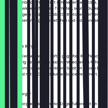
Beef in Kombination mit zart schmelzendem Käse,
würzigen Zwiebeln, frischen Tomaten, saurer Gurke
und knackigem Salat, im Ciabatta Brötchen serviert
und mit unserem eigenen Ketchup und Mayonnaise
verfeinert
€9.49
Bacon Eggs Burger
Für echte Kenner: erlebe saftig gegrilltes Rindfleisch
und knusprig gebratenen Bacon mit leckerem Rührei,
frischen Tomaten und knackigem Salat im Sesam Bun
serviert und mit BBQ- und Burger Sauce verfeinert.
€7.99
Hot Dog Burger
Unsere Interpretation des Hot Dogs: Zubereitet im