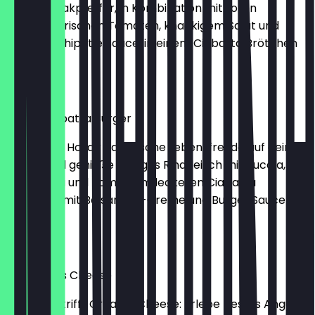
Hauch Steakpfeffer, in Kombination mit roten
Zwiebeln, frischen Tomaten, knackigem Salat und
leckerer Chipotle Sauce, in einem Ciabatta Brötchen
serviert.
€9.49
Italian Ciabatta Burger
Bella Italia: Hol dir italienische Lebensfreude auf deinen
Burger und genieße saftiges Rindfleisch mit Rucola,
Mozzarella und Tomate im leckeren Ciabatta
Brötchen, mit Balsamico-Creme und Burger Sauce
verfeinert.
€7.99
Best Angus Cheese
Best Beef trifft Creamy Cheese: Erlebe bestes Angus