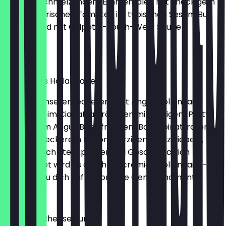
und zart schmelzendem Emmentaler, mit knackigem
Salat und frischen Tomaten im typischen Sesam Bun
serviert und mit Chipotle-South-West Sauce
verfeinert.
€7.99
Best Angus Hollandaise
Genieße unseren leckeren Best Angus Hollandaise
zubereitet im Ciabatta Brötchen mit saftigem Patty
aus bestem Angus Beef, frischem Babyspinat, roten
Zwiebeln, leckerem Bacon, würzigen Röstzwiebeln,
einem Hauch Steakpfeffer und Geschmacklich
abgerundet wird es durch die cremige Hollandaise-
Sauce! Freu dich auf besondere Genussmomente
€9.49
Absolute Cheese Burger