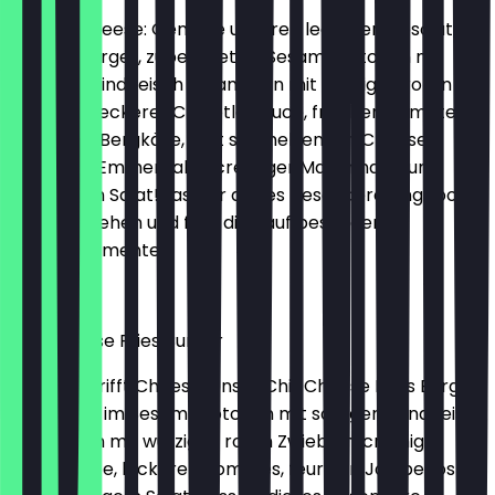
Einfach Cheese: Genieße unseren leckeren Absolute
Cheese Burger, zubereitet im Sesam Brötchen mit
saftigem Rindfleisch zusammen mit würzigen roten
Zwiebeln, leckerer Chipotle Sauce, frischen Tomaten,
kräftigem Bergkäse, zart schmelzenden Cheese,
würzigem Emmentaler, cremiger Mayonnaise und
knackigem Salat! Lass dir dieses besondere Angebot
nicht entgehen und freu dich auf besondere
Genussmomente.
€7.99
Chili Cheese Fries Burger
Pommes trifft Cheese: Unser Chili Cheese Fries Burger,
zubereitet im Sesam Brötchen mit saftigem Rindfleisch
zusammen mit würzigen roten Zwiebeln, cremiger
Käse-Sauce, leckeren Pommes, feurigen Jalapeños