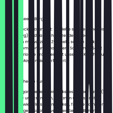
€9.49
Brioche Cheese Burger
Der schmeckt garantiert: Genieße saftiges Rindfleisch
(125g / 250g) und zart schmelzenden Cheese
zusammen mit würzigen Zwiebeln, sauren Gurken,
frischen Tomaten und knackigem Salat im äußerst
leckeren Brioche Brötchen, mit unserem Ketchup und
cremiger Mayonnaise verfeinert.
€6.99
Veganer Cheese Burger
Mach’s vegan: Genieße ein leckeres Vegan-Patty (113g
oder 226g) und cremigen, veganen Cheese mit
würzigen Zwiebeln, sauren Gurken, frische Tomaten
und knackigem Salat im veganen Sesam Bun mit