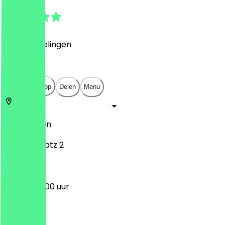
4.9
(
14
Beoordelingen
)
€
€
€
€
Open in app
Delen
Menu
52064
Aken
Bahnhofplatz 2
07:30 - 20:00 uur
Maandag