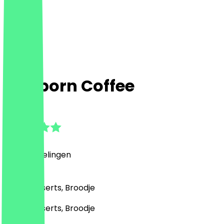
Straborn Coffee
4.9
(
14
Beoordelingen
)
Café, Desserts, Broodje
Café, Desserts, Broodje