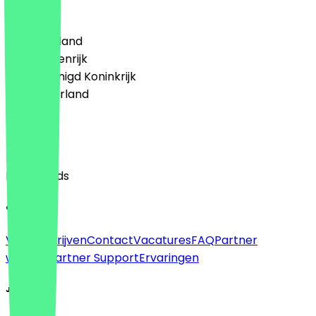
Land
🇩🇪 Duitsland
🇦🇹 Oostenrijk
🇬🇧 Verenigd Koninkrijk
🇳🇱 Nederland
Taal
English
Nederlands
Over
Voor bedrijven
Contact
Vacatures
FAQ
Partner
worden
Partner Support
Ervaringen
Juridisch