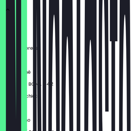
Espresso
€ 2,70
Double Espresso
€ 3,70
Café Cremè
KITA - 3,2 / BONA - 4,2
Latte Macchiato
€ 4,70
Cappuccino