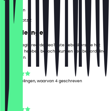
52064
Aken
Bahnhofplatz 2
Beoordelingen
Alleen geregistreerde NeoTaste gebruikers die het
restaurant hebben bezocht, kunnen een beoordeling
achterlaten.
4.9
14
Beoordelingen, waarvan 4 geschreven
N
Nabila