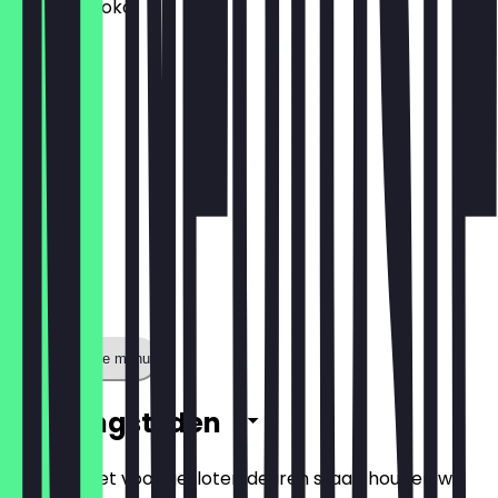
Heisse Schoko
€ 4,70
Toon volledige menu
Openingstijden
Zodat je niet voor gesloten deuren staat, houden we