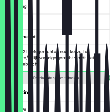
~€ 6 korting
30 dagen
in het restaurant
Je bestelt 2 hoofdgerechten naar keuze, het
goedkopere/gelijkwaardige gerecht wordt niet in
rekening gebracht.
Download de app om te boeken
30% Korting
~€ 2 korting