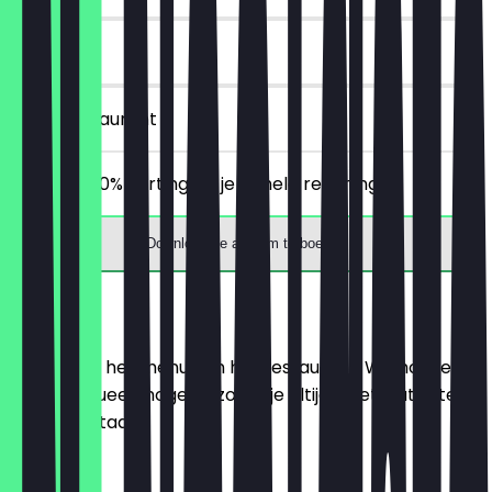
30 dagen
in het restaurant
Ontvang 30% korting op je gehele rekening!
Download de app om te boeken
Menu
Hier vind je het menu van het restaurant. We houden
het zo actueel mogelijk, zodat je altijd weet wat je te
wachten staat.
Espresso