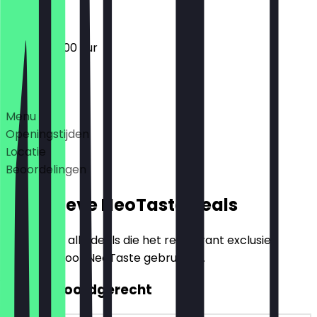
07:30 - 20:00 uur
Deals
Menu
Openingstijden
Locatie
Beoordelingen
Exclusieve NeoTaste Deals
Hier vind je alle deals die het restaurant exclusief
aanbiedt voor NeoTaste gebruikers.
2voor1 Hoofdgerecht