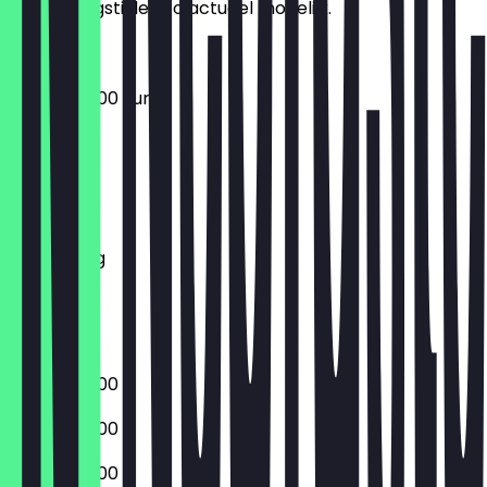
de openingstijden zo actueel mogelijk.
07:30 - 20:00 uur
Maandag
Dinsdag
Woensdag
Donderdag
Vrijdag
Zaterdag
Zondag
07:30 - 20:00
07:30 - 20:00
07:30 - 20:00