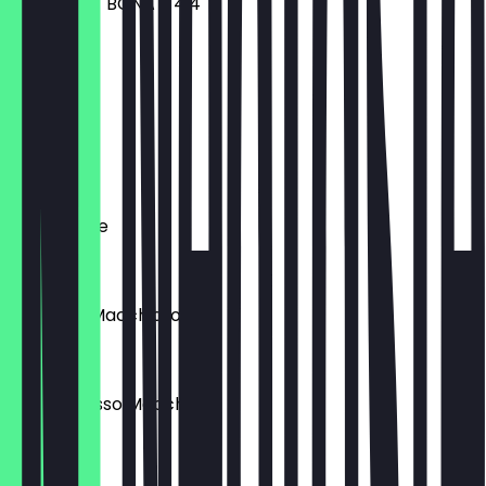
KITA - 3,6 / BONA - 4,4
Cortado
€ 3,50
Flat White
€ 4,60
Milchkaffee
€ 4,20
Espresso Macchiato
€ 3,80
Dbl. Espresso Macchiato
€ 4,40