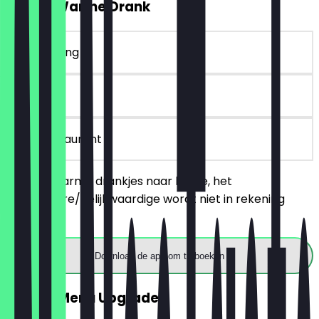
2voor1 Warme Drank
~€ 18 korting
30 dagen
in het restaurant
Bestel 2 warme drankjes naar keuze, het
goedkopere/gelijkwaardige wordt niet in rekening
gebracht.
Download de app om te boeken
GRATIS Menu Upgrade