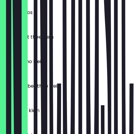
€ 5,25
slagroom los
€ 0,90
verse munt thee klein
€ 3,80
mocchacino klein
€ 4,70
verse gember thee klein
€ 3,80
babychino klein
€ 2,30