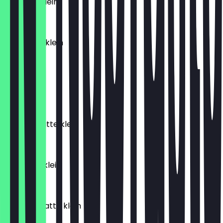
affogato klein
€ 3,95
cold brew klein
€ 4,50
thee klein
€ 3,15
caramel latte klein
€ 4,65
chai latte klein
€ 4,80
dirty chai latte klein