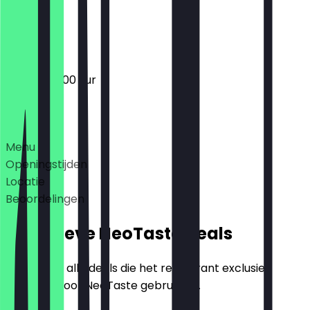
Gesloten
08:00 - 20:00 uur
Deals
Menu
Openingstijden
Locatie
Beoordelingen
Exclusieve NeoTaste Deals
Hier vind je alle deals die het restaurant exclusief
aanbiedt voor NeoTaste gebruikers.