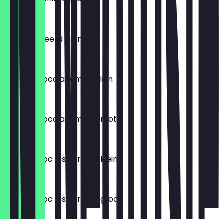
€ 4,24
koffie verkeerd klein
€ 4,30
warme chocolademelk klein
€ 3,75
warme chocolademelk groot
€ 4,70
warme choc + slagroom klein
€ 4,78
warme choc + slagroom groot