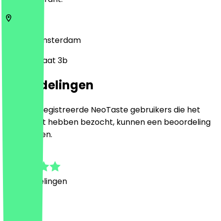
1091 GH
Amsterdam
Wibautstraat 3b
Beoordelingen
Alleen geregistreerde NeoTaste gebruikers die het
restaurant hebben bezocht, kunnen een beoordeling
achterlaten.
4.9
8
Beoordelingen
Land