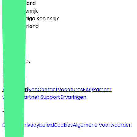
🇩🇪 Duitsland
🇦🇹 Oostenrijk
🇬🇧 Verenigd Koninkrijk
🇳🇱 Nederland
Taal
English
Nederlands
Over
Voor bedrijven
Contact
Vacatures
FAQ
Partner
worden
Partner Support
Ervaringen
Juridisch
Colofon
Privacybeleid
Cookies
Algemene Voorwaarden