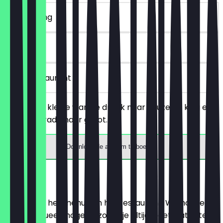
~€ 3 korting
30 dagen
in het restaurant
Bestel een kleine warme drank naar keuze en krijg een
gratis upgrade naar groot.
Download de app om te boeken
Menu
Hier vind je het menu van het restaurant. We houden
het zo actueel mogelijk, zodat je altijd weet wat je te