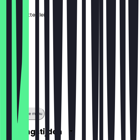
€ 5,90
matcha latte klein
€ 4,80
Toon volledige menu
Openingstijden