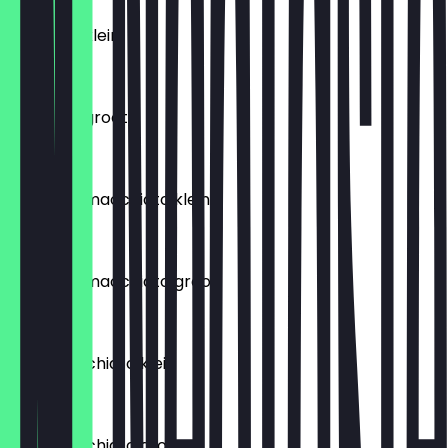
espresso klein
€ 3,15
espresso groot
€ 4,15
espresso macchiato klein
€ 3,40
espresso macchiato groot
€ 4,78
latte macchiato klein
€ 3,95
latte macchiato groot