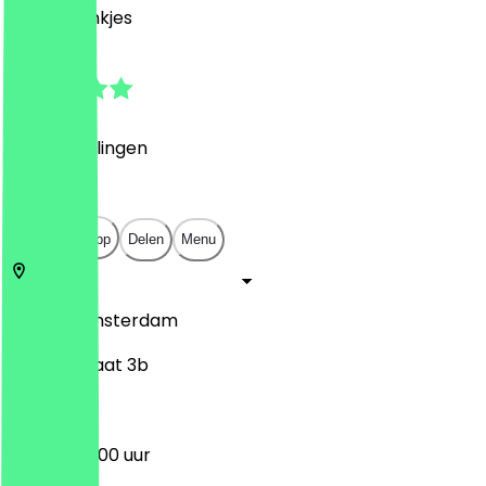
Café, Drankjes
4.9
(
8
Beoordelingen
)
€
€
€
€
Open in app
Delen
Menu
1091 GH
Amsterdam
Wibautstraat 3b
08:00 - 20:00 uur