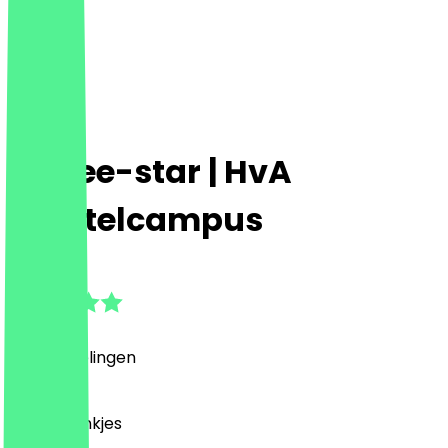
Coffee-star | HvA
Amstelcampus
4.9
(
8
Beoordelingen
)
Café, Drankjes