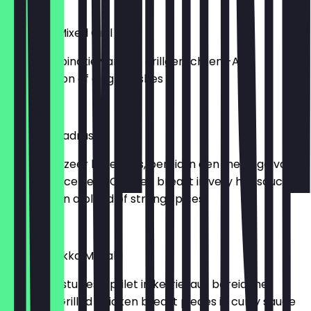
€ 21,00
Tandoori Mixed Grill
-Een combinatie van alle grillgerechten -A
combination of all grill dishes
€ 20,95
Chicken Madras
-Kipfilet in zeer hete saus, bereid in een melange van
sterke specerijen -Chicken breast in very hot sauce,
prepared in a blend of strong spices
€ 19,50
Chicken Tikka Masala
-Gegrilde stukjes kipfilet in kerriesaus bereid met
paprika -Grilled chicken breast pieces in curry sauce