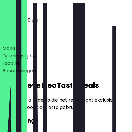
15:00 - 23:00 uur
Deals
Menu
Openingstijden
Locatie
Beoordelingen
Exclusieve NeoTaste Deals
Hier vind je alle deals die het restaurant exclusief
aanbiedt voor NeoTaste gebruikers.
€10 korting