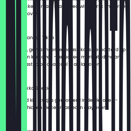
oven -Chicken breast marinated with garlic and grilled
in the clay oven
€ 18,95
Tandoori Paneer Tikka
- Gekruide, gemarineerde Indiase kaas geroosterd op
houtskool in klei-oven -Seasoned, marinated Indian
cheese roasted on charcoal in a clay oven
€ 24,50
Chicken Tikka Special
-Ontbeend kip stukjes geroosterd in de klei oven -
Boneless chicken pieces roasted in clay oven
€ 18,00