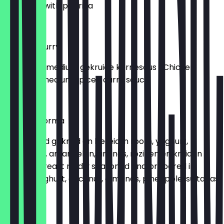
prepared with paprika
€ 19,50
Chicken Curry
-Kipfilet in medium gekruide kerriesaus -Chicken
breast in medium spiced curry sauce
€ 19,50
Chicken Korma
Kipfilet mild gekruid en bereid in room, yoghurt,
kokosnoot, amandelen, ananas, rozinen en kruiden -
Chicken breast mildly seasoned and prepared in
cream, yoghurt, coconut, almonds, pineapple, sultanas
€ 19,50