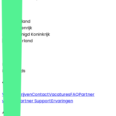
Land
🇩🇪 Duitsland
🇦🇹 Oostenrijk
🇬🇧 Verenigd Koninkrijk
🇳🇱 Nederland
Taal
English
Nederlands
Over
Voor bedrijven
Contact
Vacatures
FAQ
Partner
worden
Partner Support
Ervaringen
Juridisch