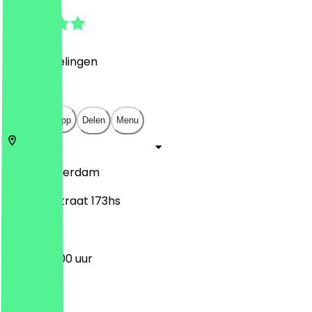
4.8
(
21
Beoordelingen
)
€
€
€
€
Open in app
Delen
Menu
1074
Amsterdam
Van Woustraat 173hs
15:00 - 23:00 uur
Maandag