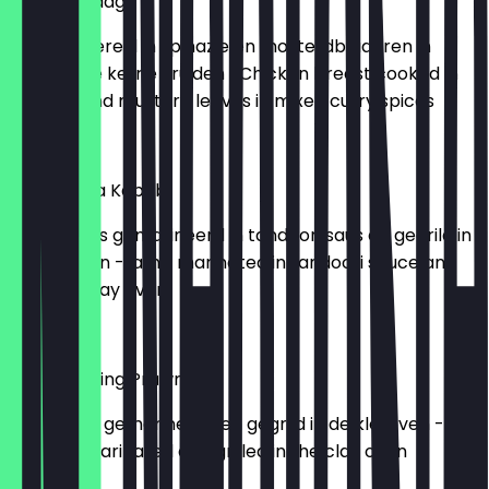
Chicken Saag
-Kipfilet bereid in spinazie en mosterdbladeren in
gemengde kerrie kruiden -Chicken breast cooked in
spinach and mustard leaves in mixed curry spices
€ 19,50
Lamb Tikka Kebab
-Lamsvlees gemarineerd in tandoori saus en gegrild in
de klei oven -Lamb marinated in tandoori sauce and
grilled in clay oven
€ 20,95
Tandoori King Prawm
-Garnalen gemarineerd en gegrild in de klei oven -
Shrimps marinated and grilled in the clay oven