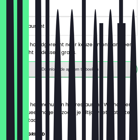
90 dagen
in het restaurant
Bestel een hoofdgerecht naar keuze en ontvang een
voorgerecht of dessert gratis.
Download de app om te boeken
Menu
Hier vind je het menu van het restaurant. We houden
het zo actueel mogelijk, zodat je altijd weet wat je te
wachten staat.
TANDOORI, GRILLED