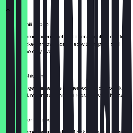
Chicken Chili Kebab
-Kipfilet gemarineerd met peper en gegrild in de klei
oven -Chicken breast marinated with pepper and
grilled in the clay oven
€ 18,95
Tandoori Chicken
-Gekruide, gemarineerde kip geroosterd op houtskool
-Seasoned, marinated chicken roasted over charcoal
€ 17,00
Kashmiri Garlic Kebab
-Kipfilet gemarineerd met knoflook en gegrild in de klei