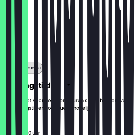
Toon volledige menu
Openingstijden
Zodat je niet voor gesloten deuren staat, houden we
de openingstijden zo actueel mogelijk.
15:00 - 23:00 uur