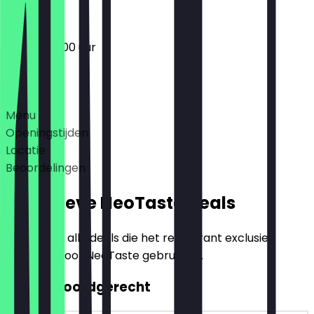
09:00 - 22:00 uur
Deals
Menu
Openingstijden
Locatie
Beoordelingen
Exclusieve NeoTaste Deals
Hier vind je alle deals die het restaurant exclusief
aanbiedt voor NeoTaste gebruikers.
2voor1 Hoofdgerecht