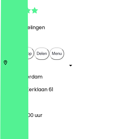
4.6
(
30
Beoordelingen
)
€
€
€
€
Open in app
Delen
Menu
1018
Amsterdam
Plantage Kerklaan 61
09:00 - 22:00 uur
Maandag