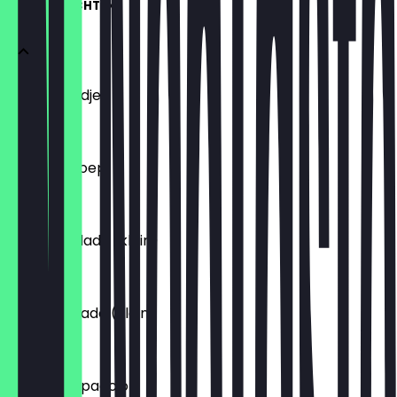
VOORGERECHTEN
Broodmandje
€ 6,50
Tomatensoep
€ 8,50
Griekse salade (klein)
€ 10,00
Caesar salade (klein)
€ 11,25
Rundercarpaccio