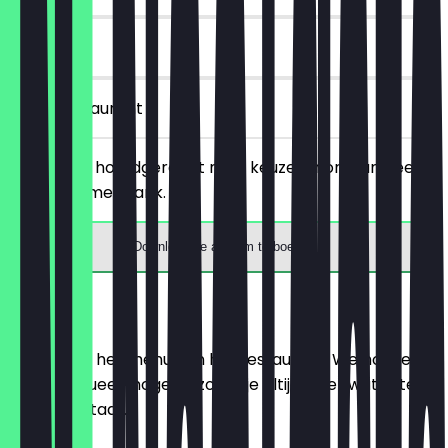
60 dagen
in het restaurant
Bestel een hoofdgerecht naar keuze en ontvang een
gratis warme drank.
Download de app om te boeken
Menu
Hier vind je het menu van het restaurant. We houden
het zo actueel mogelijk, zodat je altijd weet wat je te
wachten staat.