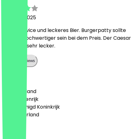
5 januari 2025
Guter Service und leckeres Bier. Burgerpatty sollte
definitiv hochwertiger sein bei dem Preis. Der Caesar
Salat war sehr lecker.
Show all reviews
Land
🇩🇪 Duitsland
🇦🇹 Oostenrijk
🇬🇧 Verenigd Koninkrijk
🇳🇱 Nederland
Taal