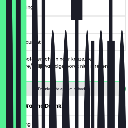
~€ 24 korting
90 dagen
in het restaurant
Bestel 2 hoofdgerechten naar keuze, het
goedkopere/gelijkwaardige wordt niet in rekening
gebracht.
Download de app om te boeken
GRATIS Warme Drank
~€ 4 korting