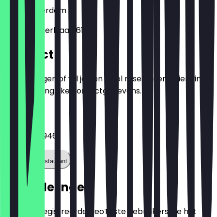
1018
Amsterdam
Plantage Kerklaan 61
Contact
Heb je vragen of wil je een tafel reserveren? Hier vind
je alle belangrijke contactgegevens.
Telefoon
+31202236946
Bel het restaurant
Beoordelingen
Alleen geregistreerde NeoTaste gebruikers die het