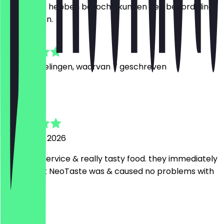
restaurant hebben bezocht, kunnen een beoordeling
achterlaten.
4.6
30
Beoordelingen, waarvan 7 geschreven
c
cathlien
17 februari 2026
very nice service & really tasty food. they immediately
knew what NeoTaste was & caused no problems with
it!
S