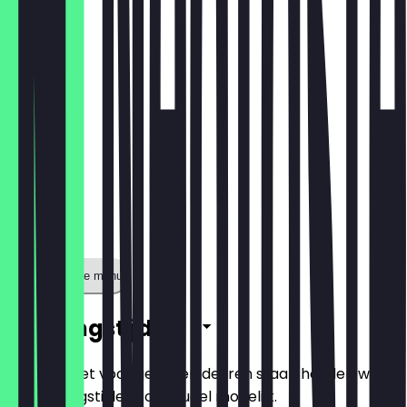
€ 13,75
Toon volledige menu
Openingstijden
Zodat je niet voor gesloten deuren staat, houden we
de openingstijden zo actueel mogelijk.