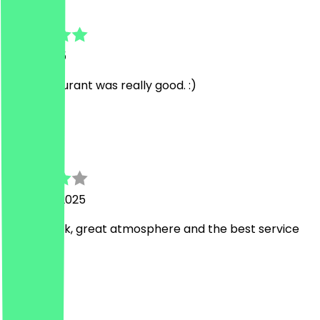
Sabrina
21 juni 2025
The Restaurant was really good. :)
J
Julian
12 januari 2025
Good steak, great atmosphere and the best service
👍🏻
E
Enis