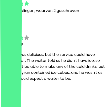
22
Beoordelingen, waarvan 2 geschreven
m
mara
27 juni 2026
the food was delicious, but the service could have
been better. The waiter told us he didn't have ice, so
he wouldn't be able to make any of the cold drinks. but
then our Ayran contained ice cubes...and he wasn't as
polite as you'd expect a waiter to be.
R
Rijk