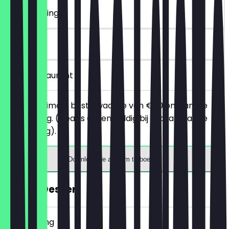
~€ 20 korting
90 dagen
in het restaurant
Bij een minimale bestelwaarde van €50 ontvang je
€20 korting. (Deal is alleen geldig bij voorafgaande
reservering).
Download de app om te boeken
GRATIS Dessert
~€ 7 korting