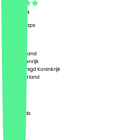
18 juni 2024
Lekker chaps
Land
🇩🇪 Duitsland
🇦🇹 Oostenrijk
🇬🇧 Verenigd Koninkrijk
🇳🇱 Nederland
Taal
English
Nederlands
Over