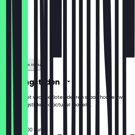
Toon volledige menu
Openingstijden
Zodat je niet voor gesloten deuren staat, houden we
de openingstijden zo actueel mogelijk.
09:00 - 22:00 uur