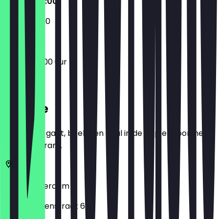
09:00 - 22:00
09:00 - 21:30
09:00 - 22:00 uur
Locatie
Voordat je gaat, boek een deal in de app en toon het in
het restaurant.
1057
Amsterdam
Jan Evertsenstraat 69H