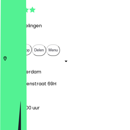
4.8
(
22
Beoordelingen
)
€
€
€
€
Open in app
Delen
Menu
1057
Amsterdam
Jan Evertsenstraat 69H
09:00 - 22:00 uur
Maandag