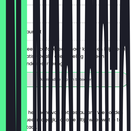
90 dagen
in het restaurant
Je bestelt een hoofdgerecht naar keuze en krijgt een
dessert gratis. (Deal is alleen geldig met een
voorafgaande reservering).
Download de app om te boeken
Menu
Hier vind je het menu van het restaurant. We houden
het zo actueel mogelijk, zodat je altijd weet wat je te
wachten staat.