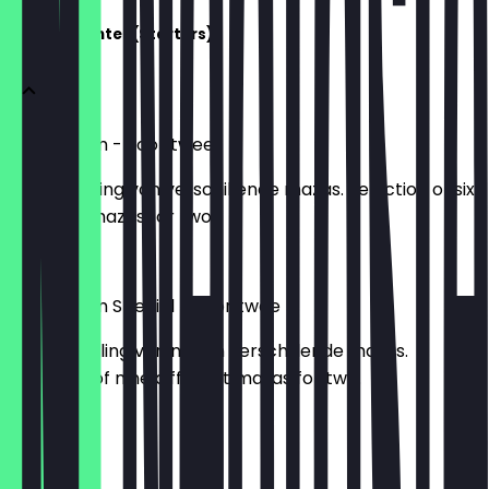
Voorgerechten(Starters)
Maza Sham - voor twee
Same Stelling van verschillende mazas. Selection of six
different mazas for two.
€ 24,95
Maza Sham Special - voor twee
Samenstelling van negen verschillende mazas.
Selection of nine different mazas for two.
€ 39,95