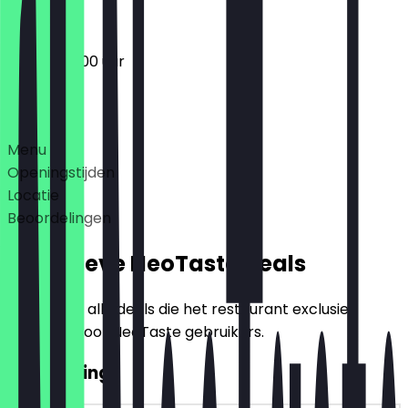
09:00 - 22:00 uur
Deals
Menu
Openingstijden
Locatie
Beoordelingen
Exclusieve NeoTaste Deals
Hier vind je alle deals die het restaurant exclusief
aanbiedt voor NeoTaste gebruikers.
€20 korting