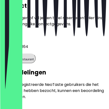
Contact
Heb je vragen of wil je een tafel reserveren? Hier vind
je alle belangrijke contactgegevens.
Telefoon
+31203543164
Bel het restaurant
Beoordelingen
Alleen geregistreerde NeoTaste gebruikers die het
restaurant hebben bezocht, kunnen een beoordeling
achterlaten.
4.8