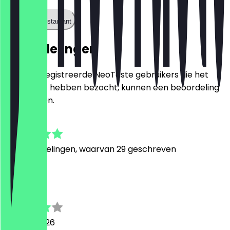
Bel het restaurant
Beoordelingen
Alleen geregistreerde NeoTaste gebruikers die het
restaurant hebben bezocht, kunnen een beoordeling
achterlaten.
4.7
141
Beoordelingen, waarvan 29 geschreven
P
Philipp
23 april 2026