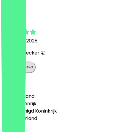
E
Emine
3 oktober 2025
War sehr lecker 🤩
Show all reviews
Land
🇩🇪 Duitsland
🇦🇹 Oostenrijk
🇬🇧 Verenigd Koninkrijk
🇳🇱 Nederland
Taal