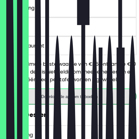
~€ 10 korting
90 dagen
in het restaurant
Bij een minimale bestelwaarde van €25 ontvang je €10
korting. De deal is niet geldig om mee te nemen en er
kan maar één deal per tafel worden ingewisseld.
Download de app om te boeken
GRATIS Dessert
~€ 6 korting