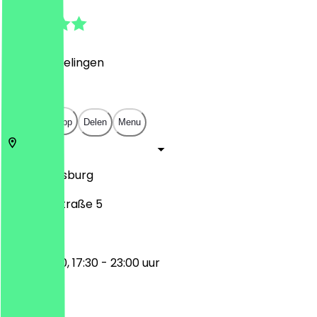
4.7
(
141
Beoordelingen
)
€
€
€
€
Open in app
Delen
Menu
86150
Augsburg
Barfüßerstraße 5
11:30 - 14:30, 17:30 - 23:00 uur
Maandag