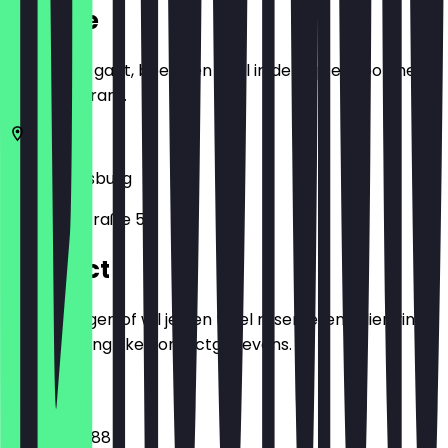
Locatie
Voordat je gaat, boek een deal in de app en toon het in
het restaurant.
86150
Augsburg
Barfüßerstraße 5
Contact
Heb je vragen of wil je een tafel reserveren? Hier vind
je alle belangrijke contactgegevens.
Telefoon
082181519888