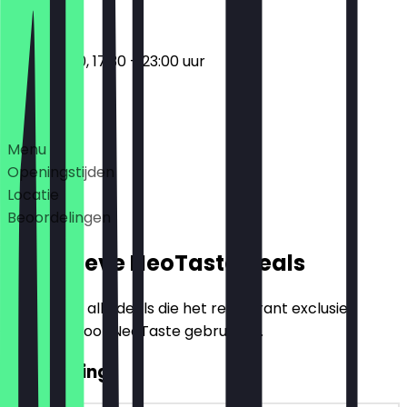
11:30 - 14:30, 17:30 - 23:00 uur
Deals
Menu
Openingstijden
Locatie
Beoordelingen
Exclusieve NeoTaste Deals
Hier vind je alle deals die het restaurant exclusief
aanbiedt voor NeoTaste gebruikers.
€10 Korting