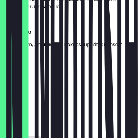
Sodawasser, Crushed Ice
€ 8,90
Pina Colada
Weißer Rum, Ananassaft, Kokossirup, Zitronensaft
€ 8,90