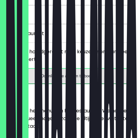
90 dagen
in het restaurant
Bestel een hoofdgerecht naar keuze en ontvang een
gratis dessert.
Download de app om te boeken
Menu
Hier vind je het menu van het restaurant. We houden
het zo actueel mogelijk, zodat je altijd weet wat je te
wachten staat.