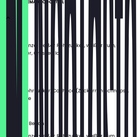
ENJOY HOMEMADE COCKTAILS
Mojito
Limette, Minze, weißer Rohrzucker, weißer Rum,
Sodawasser, Crushed Ice
€ 8,90
Caipirinha
Limette, Rohrzucker, Cachaca (Zuckerrohrschnaps),
Crushed Ice
€ 8,90
Sex on the Beach
Limette, Minze, weißer Rohrzucker, weißer Rum,