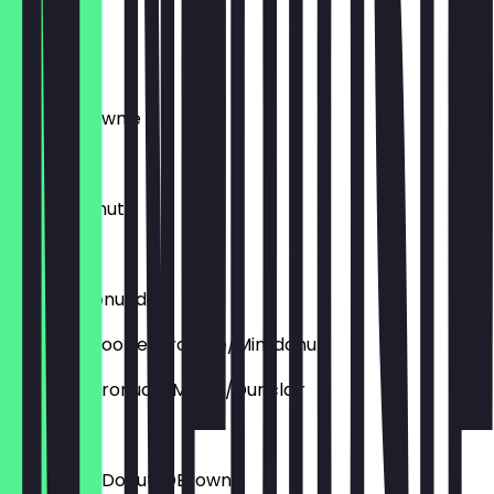
Cronudd
€ 4,60
Deluxe Brownie
€ 3,95
Deluxe Donut
€ 4,60
Deluxe Cronudd
Aufpreis: Cookie/brownie/Mini donut
Aupfreis: Cronudd/Muffin/Dunclair
€ 1,50
Aufpreis: DDonut/DBrownie