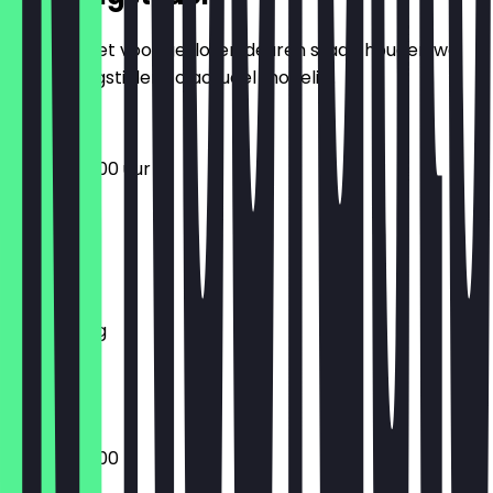
Zodat je niet voor gesloten deuren staat, houden we
de openingstijden zo actueel mogelijk.
09:30 - 20:00 uur
Maandag
Dinsdag
Woensdag
Donderdag
Vrijdag
Zaterdag
Zondag
09:30 - 20:00