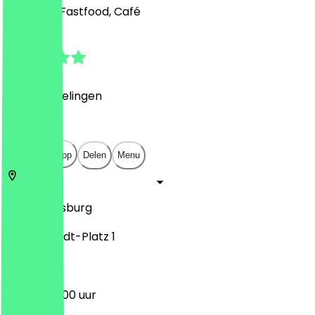
Desserts, Fastfood, Café
4.7
(
69
Beoordelingen
)
€
€
€
€
Open in app
Delen
Menu
86153
Augsburg
Willy-Brandt-Platz 1
09:30 - 20:00 uur