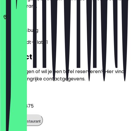
het restaurant.
86153
Augsburg
Willy-Brandt-Platz 1
Contact
Heb je vragen of wil je een tafel reserveren? Hier vind
je alle belangrijke contactgegevens.
Telefoon
015155939875
Bel het restaurant