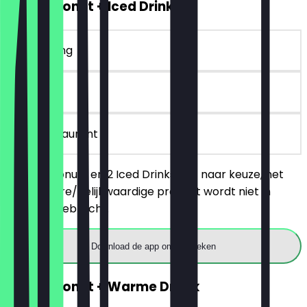
2voor1 Donut + Iced Drink
~€ 8 korting
30 dagen
in het restaurant
Bestel 2 donuts en 2 Iced Drinks (M) naar keuze, het
goedkopere/gelijkwaardige product wordt niet in
rekening gebracht.
Download de app om te boeken
2voor1 Donut + Warme Drank