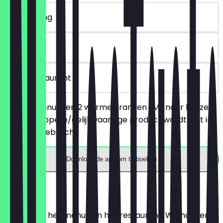
~€ 9 korting
30 dagen
in het restaurant
Bestel 2 donuts en 2 warme dranken (M) naar keuze,
het goedkopere/gelijkwaardige product wordt niet in
rekening gebracht.
Download de app om te boeken
Menu
Hier vind je het menu van het restaurant. We houden