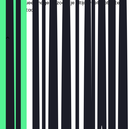
het zo actueel mogelijk, zodat je altijd weet wat je te
wachten staat.
DONUTS
1 Donut
€ 3,10
3er Box
€ 9,30
6er Box
€ 15,50
12er Box