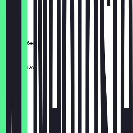
€ 3,10
Macarons
€ 2,20
Macarons 6er
€ 11,00
Macarons 12er
€ 19,80
Dunclair
€ 4,10
Spritzring
€ 3,10