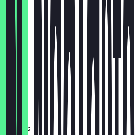
€ 27,90
HH
€ 18,00
Brownie
€ 3,10
Cookie
€ 3,10
Croissant
Muffin
€ 3,10
Mini donut 3