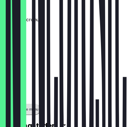
€ 1,50
Aufpreis: Dcronudd
€ 1,50
Toon volledige menu
Openingstijden