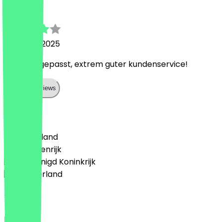
T
10 januari 2025
hat alles gepasst, extrem guter kundenservice!
Show all reviews
Land
🇩🇪 Duitsland
🇦🇹 Oostenrijk
🇬🇧 Verenigd Koninkrijk
🇳🇱 Nederland
Taal
English