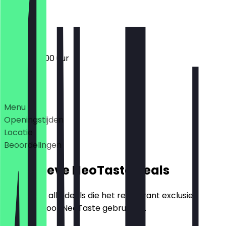
Gesloten
09:30 - 20:00 uur
Deals
Menu
Openingstijden
Locatie
Beoordelingen
Exclusieve NeoTaste Deals
Hier vind je alle deals die het restaurant exclusief
aanbiedt voor NeoTaste gebruikers.