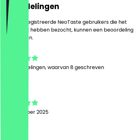
Beoordelingen
Alleen geregistreerde NeoTaste gebruikers die het
restaurant hebben bezocht, kunnen een beoordeling
achterlaten.
4.7
69
Beoordelingen, waarvan 8 geschreven
M
Marsel
4 september 2025
Super nett
S