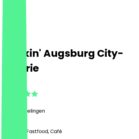
Dunkin' Augsburg City-
Galerie
4.7
(
69
Beoordelingen
)
Desserts, Fastfood, Café