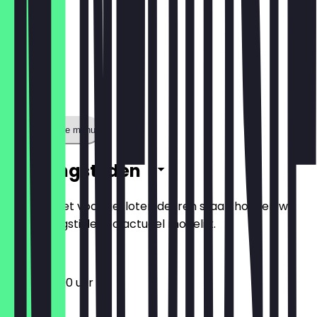
Toon volledige menu
Openingstijden
Zodat je niet voor gesloten deuren staat, houden we
de openingstijden zo actueel mogelijk.
12:00 - 22:00 uur