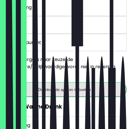
~€ 12 korting
90 dagen
in het restaurant
Bestel 2 burgers naar keuze, de
goedkopere/gelijkwaardige wordt niet in rekening
gebracht.
Download de app om te boeken
GRATIS Warme Drank
~€ 3 korting