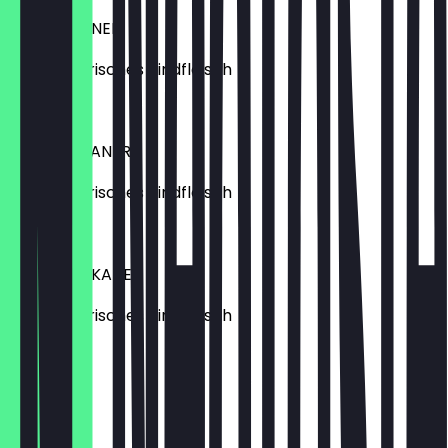
DER SIZILIANER
100% Bayerisches Rindfleisch
€ 13,90
DER MEXIKANER
100% Bayerisches Rindfleisch
€ 14,90
DER AMERIKANER
100% Bayerisches Rindfleisch
€ 16,90