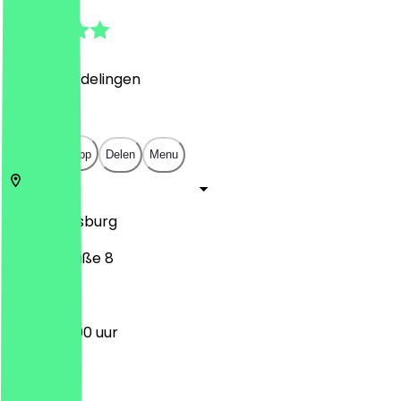
4.8
(
400
Beoordelingen
)
€
€
€
€
Open in app
Delen
Menu
86152
Augsburg
Ludwigstraße 8
12:00 - 22:00 uur
Maandag