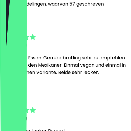
400
Beoordelingen, waarvan 57 geschreven
J
Julian
15 juni 2026
Sehr gutes Essen. Gemüsebratling sehr zu empfehlen.
Wir hatten den Mexikaner. Einmal vegan und einmal in
den tierischen Variante. Beide sehr lecker.
H
Harald
13 juni 2026
Tolles Essen, lecker Burger!