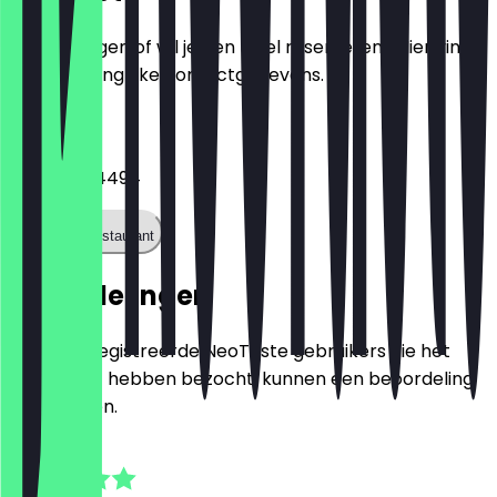
Heb je vragen of wil je een tafel reserveren? Hier vind
je alle belangrijke contactgegevens.
Telefoon
0821 50824494
Bel het restaurant
Beoordelingen
Alleen geregistreerde NeoTaste gebruikers die het
restaurant hebben bezocht, kunnen een beoordeling
achterlaten.
4.8