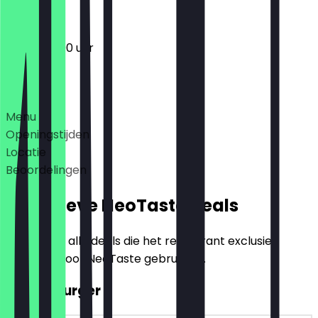
12:00 - 22:00 uur
Deals
Menu
Openingstijden
Locatie
Beoordelingen
Exclusieve NeoTaste Deals
Hier vind je alle deals die het restaurant exclusief
aanbiedt voor NeoTaste gebruikers.
2voor1 Burger