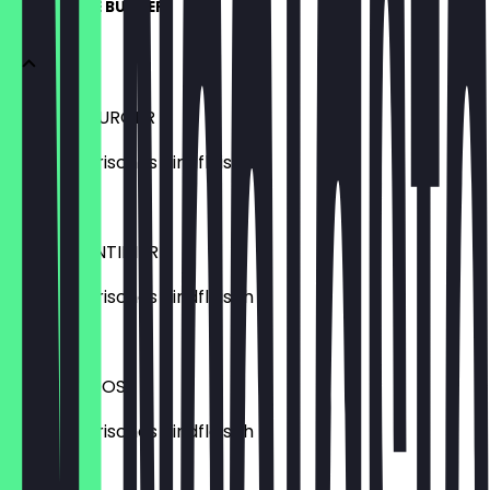
KLASSISCHE BURGER
DER HAMBURGER
100% Bayerisches Rindfleisch
€ 10,90
DER ARGENTINIER
100% Bayerisches Rindfleisch
€ 11,90
DER FRANZOSE
100% Bayerisches Rindfleisch
€ 12,90