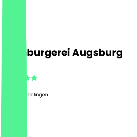
Hamburgerei Augsburg
4.8
(
400
Beoordelingen
)
Burger
Burger