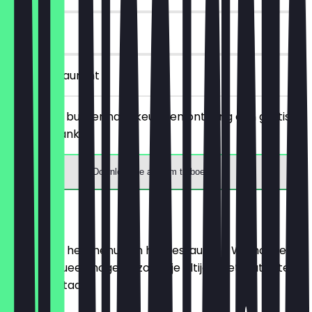
90 dagen
in het restaurant
Bestel een burger naar keuze en ontvang een gratis
warme drank.
Download de app om te boeken
Menu
Hier vind je het menu van het restaurant. We houden
het zo actueel mogelijk, zodat je altijd weet wat je te
wachten staat.