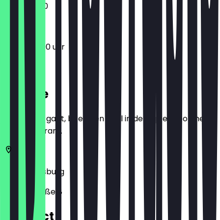
12:00 - 21:30
12:00 - 22:00 uur
Locatie
Voordat je gaat, boek een deal in de app en toon het in
het restaurant.
86152
Augsburg
Ludwigstraße 8
Contact