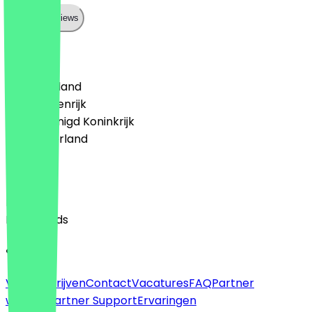
Show all reviews
Land
🇩🇪 Duitsland
🇦🇹 Oostenrijk
🇬🇧 Verenigd Koninkrijk
🇳🇱 Nederland
Taal
English
Nederlands
Over
Voor bedrijven
Contact
Vacatures
FAQ
Partner
worden
Partner Support
Ervaringen