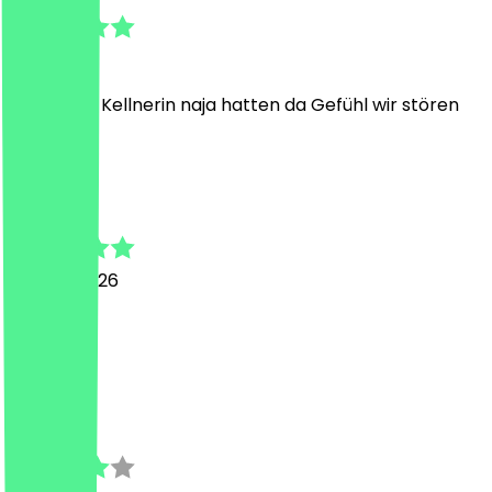
3 juli 2026
Essen top, Kellnerin naja hatten da Gefühl wir stören
H
Harit
25 april 2026
V
K
Kaspar