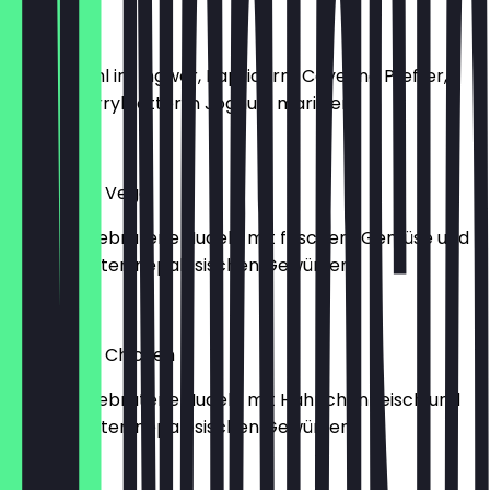
Gobhi 65
Blumenkohl im Ingwer, Papricorni, Cayenne Pfeffer,
frische Curryblätter in Joghurt mariniert
€ 14,90
Chowmein Veggi
knusprig gebratene Nudeln mit frischem Gemüse und
ausgesuchten nepalesischen Gewürzen
€ 13,90
Chowmein Chicken
knusprig gebratene Nudeln mit Hähnchenfleisch und
ausgesuchten nepalesischen Gewürzen
€ 14,90