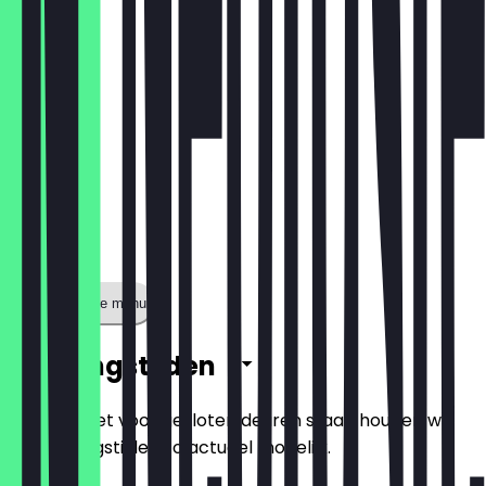
€ 14,00
Toon volledige menu
Openingstijden
Zodat je niet voor gesloten deuren staat, houden we
de openingstijden zo actueel mogelijk.