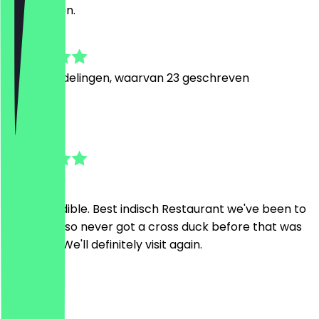
achterlaten.
4.5
227
Beoordelingen, waarvan 23 geschreven
S
Sebastian
30 juli 2026
Just incredible. Best indisch Restaurant we've been to
in Berlin. Also never got a cross duck before that was
that juicy. We'll definitely visit again.
F
Florian