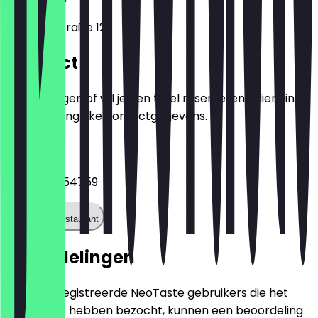
Albrechtstraße 12
Contact
Heb je vragen of wil je een tafel reserveren? Hier vind
je alle belangrijke contactgegevens.
Telefoon
+493040054759
Bel het restaurant
Beoordelingen
Alleen geregistreerde NeoTaste gebruikers die het
restaurant hebben bezocht, kunnen een beoordeling