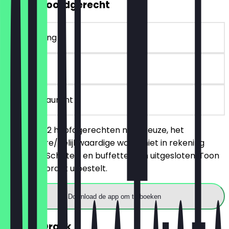
2voor1 Hoofdgerecht
~€ 17 korting
90 dagen
in het restaurant
Je bestelt 2 hoofdgerechten naar keuze, het
goedkopere/gelijkwaardige wordt niet in rekening
gebracht. Schotels en buffetten zijn uitgesloten. Toon
de deal voordat u bestelt.
Download de app om te boeken
GRATIS Drank