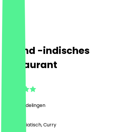
Anand -indisches
Restaurant
4.5
(
227
Beoordelingen
)
Indiaas, Aziatisch, Curry