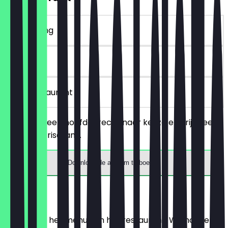
~€ 3 korting
90 dagen
in het restaurant
Je bestelt een hoofdgerecht naar keuze en krijgt een
gratis 0,2l frisdrank.
Download de app om te boeken
Menu
Hier vind je het menu van het restaurant. We houden