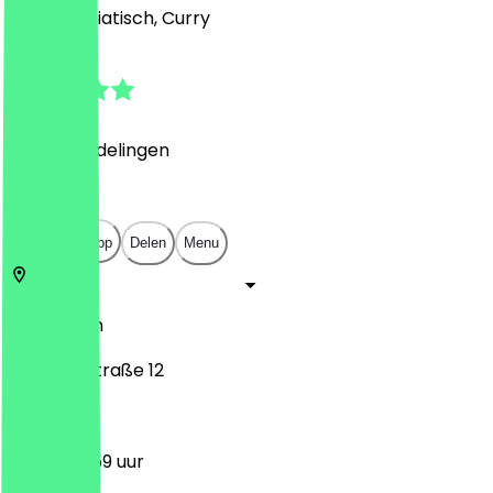
Indiaas, Aziatisch, Curry
4.5
(
227
Beoordelingen
)
€
€
€
€
Open in app
Delen
Menu
10117
Berlijn
Albrechtstraße 12
12:00 - 23:59 uur