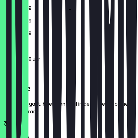
12:00 - 23:59
12:00 - 23:59
12:00 - 23:59
12:00 - 23:59 uur
Locatie
Voordat je gaat, boek een deal in de app en toon het in
het restaurant.
10117
Berlijn