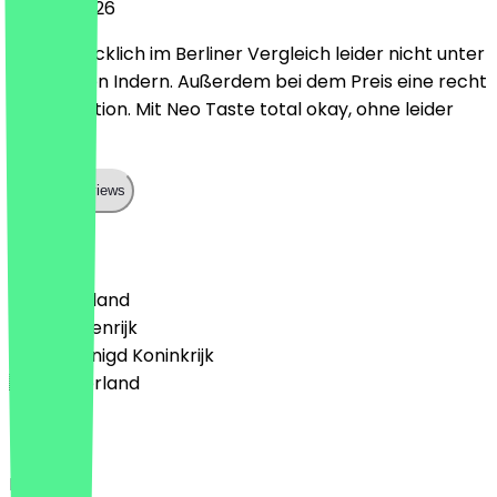
10 april 2026
Geschmacklich im Berliner Vergleich leider nicht unter
den besten Indern. Außerdem bei dem Preis eine recht
kleine Portion. Mit Neo Taste total okay, ohne leider
nicht.
Show all reviews
Land
🇩🇪 Duitsland
🇦🇹 Oostenrijk
🇬🇧 Verenigd Koninkrijk
🇳🇱 Nederland
Taal
English