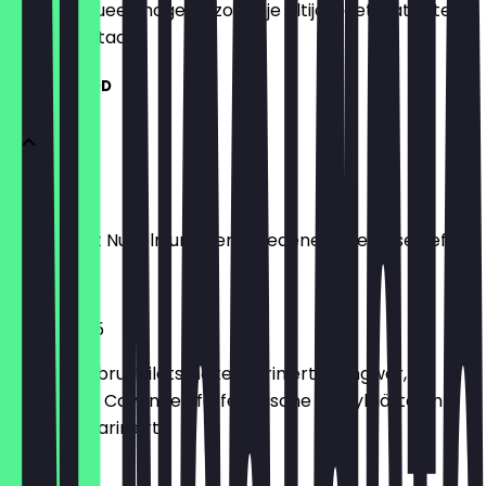
het zo actueel mogelijk, zodat je altijd weet wat je te
wachten staat.
FUSION FOOD
Spring Roll
1 Stück, mit Nudeln und verschiedenem Gemüse gefüllt
€ 6,90
Chicken 65
Hähnchenbrustfiletstücke mariniert im Ingwer,
Papricorni, Cayenne Pfeffer, frische Curryblätter in
Joghurt mariniert
€ 15,90