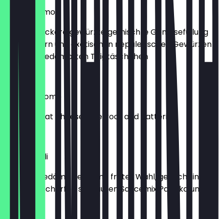
Vegan Momo
10 Stück, leckere gewürzte gemischte Gemüsefüllung
mit Kräutern und exotischen nepalesischen Gewürzen
in zarten gedämpften Teigtäschchen
€ 14,00
Chicken Momo
Ricotta, goat cheese, beetroot and datterini.
€ 15,00
Momo Chilli
10 Stück, gedämpfte Momo fritter Wähl, gekocht in
einer mildscharfen süßsauren Saucemix Paprika und
Zwiebeln