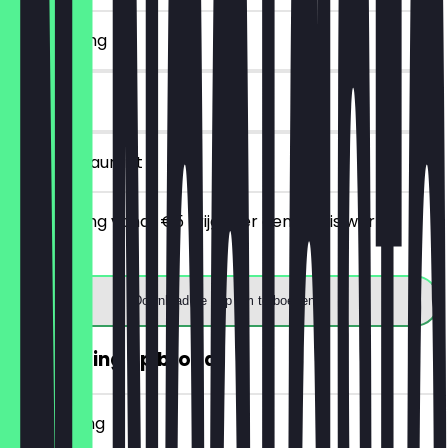
~€ 4 korting
7 dagen
in het restaurant
Bij besteding vanaf €5 krijg je er een gratis warme
drank bij.
Download de app om te boeken
30% korting op brood
~€ 2 korting