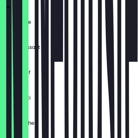
Ofenfrische
€ 0,54
Buttercroissant
€ 1,80
Laugenzopf
€ 1,20
Dinkelkrusti
€ 1,10
Käsebrötchen
€ 1,60