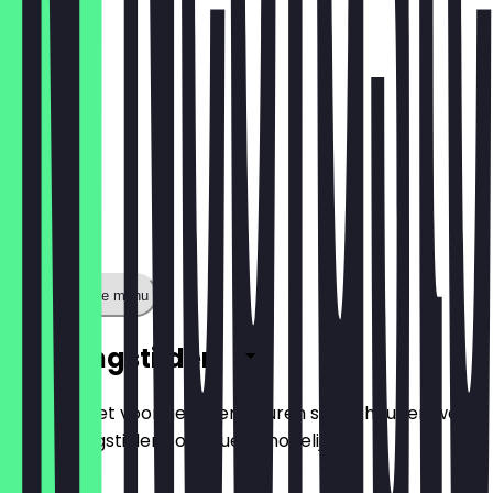
Toon volledige menu
Openingstijden
Zodat je niet voor gesloten deuren staat, houden we
de openingstijden zo actueel mogelijk.