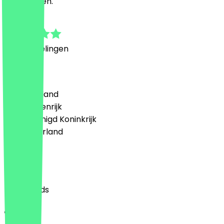
achterlaten.
4.3
4
Beoordelingen
Land
🇩🇪 Duitsland
🇦🇹 Oostenrijk
🇬🇧 Verenigd Koninkrijk
🇳🇱 Nederland
Taal
English
Nederlands
Over