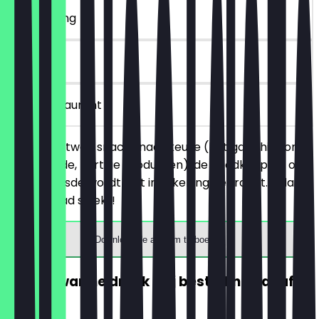
~€ 4 korting
30 dagen
in het restaurant
Je bestelt twee snacks naar keuze (het gaat hier om
alle belegde, hartige producten), de goedkoopste of
gelijkgeprijsde wordt niet in rekening gebracht. Zolang
de voorraad strekt!
Download de app om te boeken
GRATIS warme drank (bij besteding vanaf
€5)