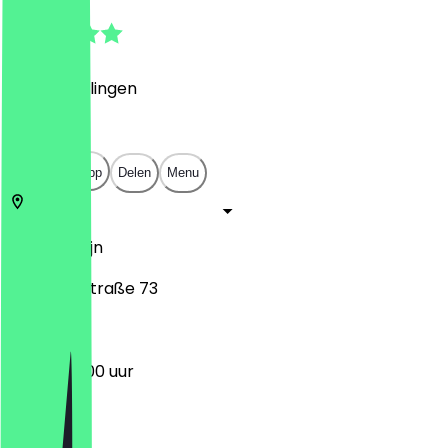
4.3
(
4
Beoordelingen
)
€
€
€
€
Open in app
Delen
Menu
12247
Berlijn
Leonorenstraße 73
07:00 - 12:00 uur
Maandag