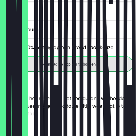
14 dagen
in het restaurant
Ontvang 30% korting op een brood naar keuze.
Download de app om te boeken
Menu
Hier vind je het menu van het restaurant. We houden
het zo actueel mogelijk, zodat je altijd weet wat je te
wachten staat.
BRÖTCHEN