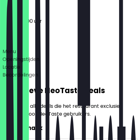
07:00 - 12:00 uur
Deals
Menu
Openingstijden
Locatie
Beoordelingen
Exclusieve NeoTaste Deals
Hier vind je alle deals die het restaurant exclusief
aanbiedt voor NeoTaste gebruikers.
2voor1 Snack