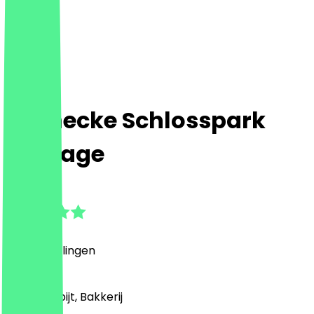
Steinecke Schlosspark
Passage
4.8
(
6
Beoordelingen
)
Café, Ontbijt, Bakkerij