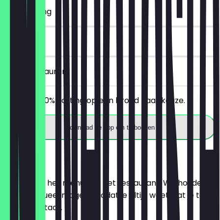
~€ 2 korting
14 dagen
in het restaurant
Ontvang 30% korting op een brood naar keuze.
Download de app om te boeken
Menu
Hier vind je het menu van het restaurant. We houden
het zo actueel mogelijk, zodat je altijd weet wat je te
wachten staat.