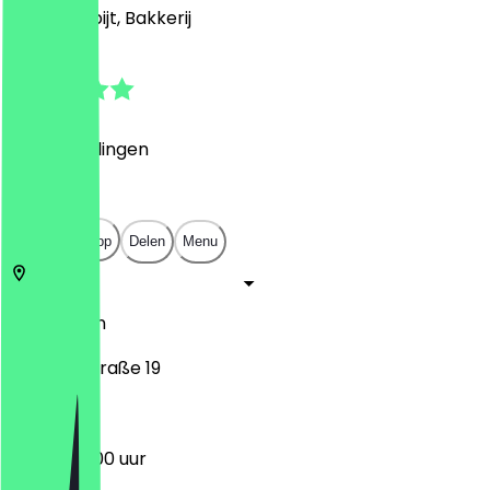
Café, Ontbijt, Bakkerij
4.8
(
6
Beoordelingen
)
€
€
€
€
Open in app
Delen
Menu
13125
Berlijn
Wiltbergstraße 19
06:30 - 17:00 uur