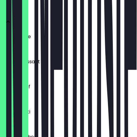
BRÖTCHEN
Ofenfrische
€ 0,54
Buttercroissant
€ 1,80
Laugenzopf
€ 1,20
Dinkelkrusti
€ 1,10
Käsebrötchen