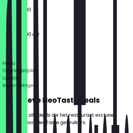
07:00 - 12:00
06:30 - 17:00 uur
Deals
Menu
Openingstijden
Locatie
Beoordelingen
Exclusieve NeoTaste Deals
Hier vind je alle deals die het restaurant exclusief
aanbiedt voor NeoTaste gebruikers.