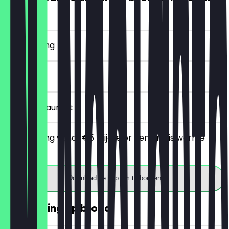
€5)
~€ 4 korting
7 dagen
in het restaurant
Bij besteding vanaf €5 krijg je er een gratis warme
drank bij.
Download de app om te boeken
30% korting op brood