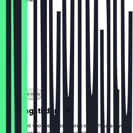
€ 1,60
Toon volledige menu
Openingstijden
Zodat je niet voor gesloten deuren staat, houden we