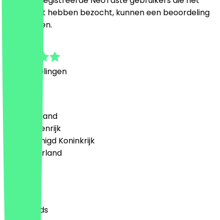
Alleen geregistreerde NeoTaste gebruikers die het
restaurant hebben bezocht, kunnen een beoordeling
achterlaten.
4.8
6
Beoordelingen
Land
🇩🇪 Duitsland
🇦🇹 Oostenrijk
🇬🇧 Verenigd Koninkrijk
🇳🇱 Nederland
Taal
English
Nederlands