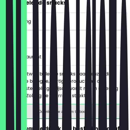
2voor1 Belegde snacks
~€ 4 korting
30 dagen
in het restaurant
Je bestelt twee belegde snacks naar keuze (dit
betreft alle belegde, hartige producten), de
goedkoopste/gelijkgeprijsde wordt niet in rekening
gebracht. Zolang de voorraad strekt!
Download de app om te boeken
GRATIS warme drank (bij besteding vanaf