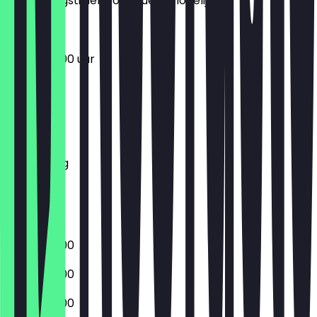
de openingstijden zo actueel mogelijk.
06:30 - 17:00 uur
Maandag
Dinsdag
Woensdag
Donderdag
Vrijdag
Zaterdag
Zondag
06:30 - 18:00
06:30 - 18:00
06:30 - 18:00