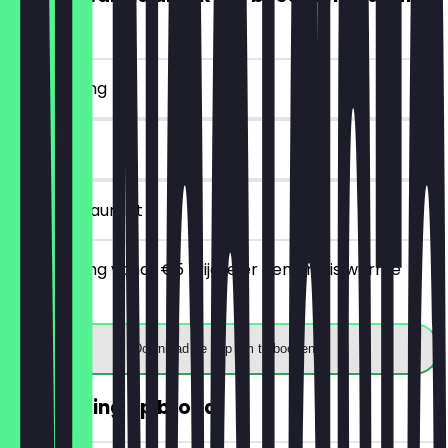
€5)
~€ 4 korting
7 dagen
in het restaurant
Bij besteding vanaf €5 krijg je er een gratis warme
drank bij.
Download de app om te boeken
30% korting op brood