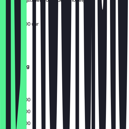
de openingstijden zo actueel mogelijk.
06:00 - 18:00 uur
Maandag
Dinsdag
Woensdag
Donderdag
Vrijdag
Zaterdag
Zondag
06:00 - 18:00
06:00 - 18:00
06:00 - 18:00