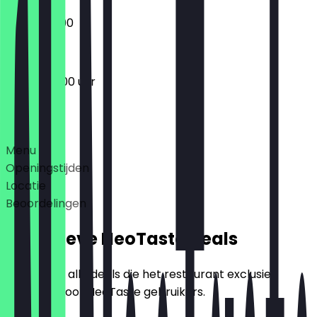
07:30 - 12:00
06:00 - 18:00 uur
Deals
Menu
Openingstijden
Locatie
Beoordelingen
Exclusieve NeoTaste Deals
Hier vind je alle deals die het restaurant exclusief
aanbiedt voor NeoTaste gebruikers.