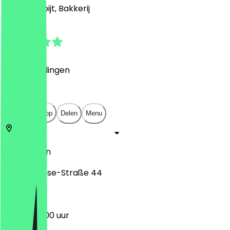
Café, Ontbijt, Bakkerij
4.6
(
5
Beoordelingen
)
€
€
€
€
Open in app
Delen
Menu
14195
Berlijn
Königin-Luise-Straße 44
06:00 - 18:00 uur