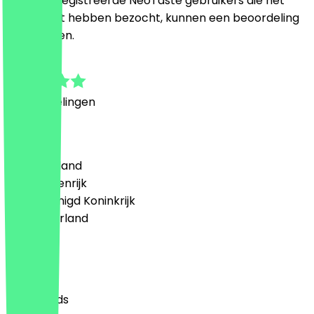
Alleen geregistreerde NeoTaste gebruikers die het
restaurant hebben bezocht, kunnen een beoordeling
achterlaten.
4.6
5
Beoordelingen
Land
🇩🇪 Duitsland
🇦🇹 Oostenrijk
🇬🇧 Verenigd Koninkrijk
🇳🇱 Nederland
Taal
English
Nederlands