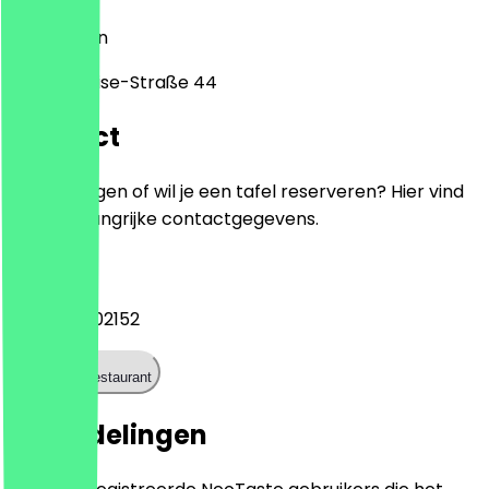
14195
Berlijn
Königin-Luise-Straße 44
Contact
Heb je vragen of wil je een tafel reserveren? Hier vind
je alle belangrijke contactgegevens.
Telefoon
+493083202152
Bel het restaurant
Beoordelingen