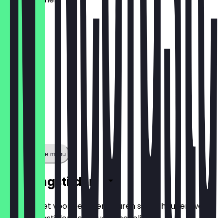
€ 1,60
Toon volledige menu
Openingstijden
Zodat je niet voor gesloten deuren staat, houden we