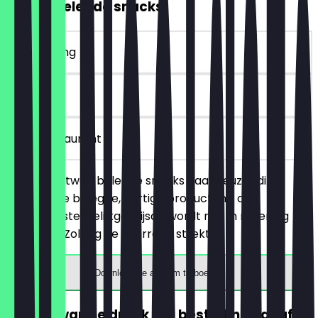
2voor1 Belegde snacks
~€ 4 korting
30 dagen
in het restaurant
Je bestelt twee belegde snacks naar keuze (dit
betreft alle belegde, hartige producten), de
goedkoopste/gelijkgeprijsde wordt niet in rekening
gebracht. Zolang de voorraad strekt!
Download de app om te boeken
GRATIS warme drank (bij besteding vanaf