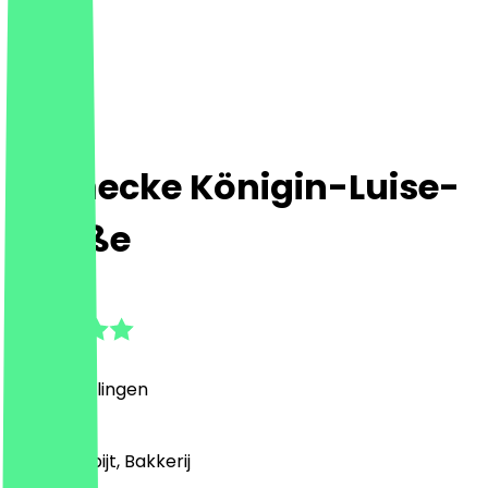
Steinecke Königin-Luise-
Straße
4.6
(
5
Beoordelingen
)
Café, Ontbijt, Bakkerij