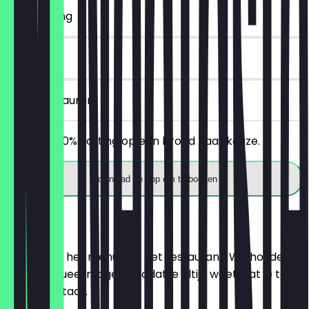
~€ 2 korting
14 dagen
in het restaurant
Ontvang 30% korting op een brood naar keuze.
Download de app om te boeken
Menu
Hier vind je het menu van het restaurant. We houden
het zo actueel mogelijk, zodat je altijd weet wat je te
wachten staat.