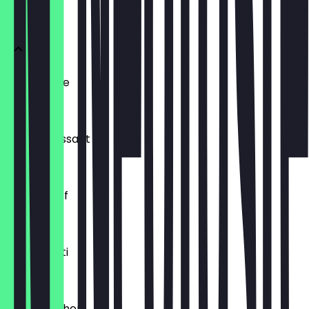
BRÖTCHEN
Ofenfrische
€ 0,54
Buttercroissant
€ 1,80
Laugenzopf
€ 1,20
Dinkelkrusti
€ 1,10
Käsebrötchen