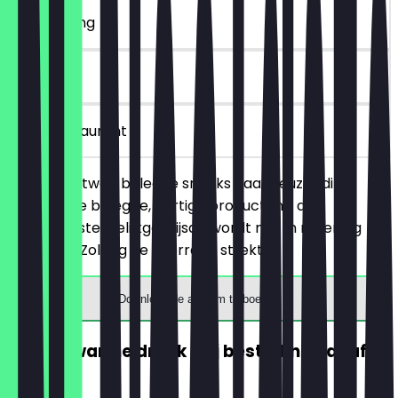
~€ 4 korting
30 dagen
in het restaurant
Je bestelt twee belegde snacks naar keuze (dit
betreft alle belegde, hartige producten), de
goedkoopste/gelijkgeprijsde wordt niet in rekening
gebracht. Zolang de voorraad strekt!
Download de app om te boeken
GRATIS warme drank (bij besteding vanaf
€5)