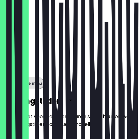
Toon volledige menu
Openingstijden
Zodat je niet voor gesloten deuren staat, houden we
de openingstijden zo actueel mogelijk.