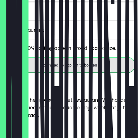
14 dagen
in het restaurant
Ontvang 30% korting op een brood naar keuze.
Download de app om te boeken
Menu
Hier vind je het menu van het restaurant. We houden
het zo actueel mogelijk, zodat je altijd weet wat je te
wachten staat.
BRÖTCHEN