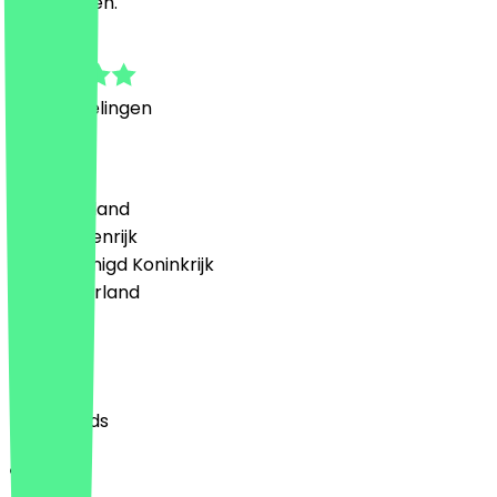
achterlaten.
5.0
4
Beoordelingen
Land
🇩🇪 Duitsland
🇦🇹 Oostenrijk
🇬🇧 Verenigd Koninkrijk
🇳🇱 Nederland
Taal
English
Nederlands
Over