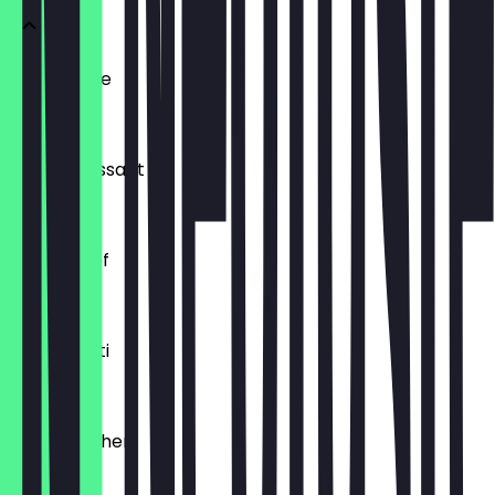
Ofenfrische
€ 0,54
Buttercroissant
€ 1,80
Laugenzopf
€ 1,20
Dinkelkrusti
€ 1,10
Käsebrötchen
€ 1,60