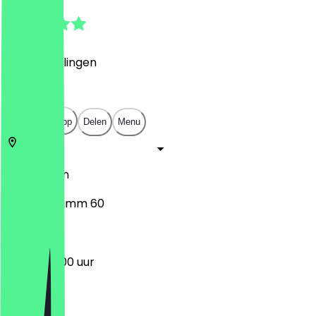
5.0
(
4
Beoordelingen
)
€
€
€
€
Open in app
Delen
Menu
10961
Berlijn
Mehringdamm 60
07:00 - 13:00 uur
Maandag