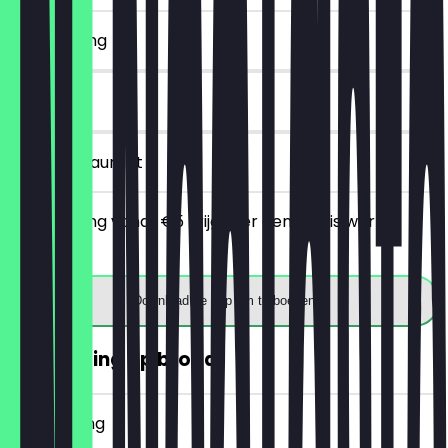
~€ 4 korting
7 dagen
in het restaurant
Bij besteding vanaf €5 krijg je er een gratis warme
drank bij.
Download de app om te boeken
30% korting op brood
~€ 2 korting