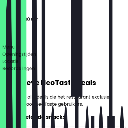
07:00 - 13:00 uur
Deals
Menu
Openingstijden
Locatie
Beoordelingen
Exclusieve NeoTaste Deals
Hier vind je alle deals die het restaurant exclusief
aanbiedt voor NeoTaste gebruikers.
2voor1 Belegde snacks