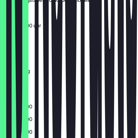
de openingstijden zo actueel mogelijk.
06:30 - 18:00 uur
Maandag
Dinsdag
Woensdag
Donderdag
Vrijdag
Zaterdag
Zondag
06:30 - 18:00
06:30 - 18:00
06:30 - 18:00