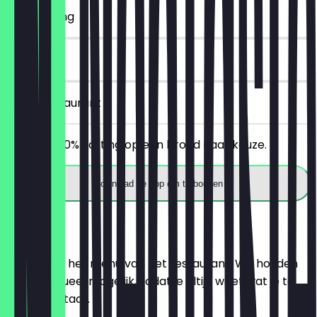
~€ 2 korting
14 dagen
in het restaurant
Ontvang 30% korting op een brood naar keuze.
Download de app om te boeken
Menu
Hier vind je het menu van het restaurant. We houden
het zo actueel mogelijk, zodat je altijd weet wat je te
wachten staat.