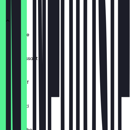
BRÖTCHEN
Ofenfrische
€ 0,54
Buttercroissant
€ 1,80
Laugenzopf
€ 1,20
Dinkelkrusti
€ 1,10
Käsebrötchen