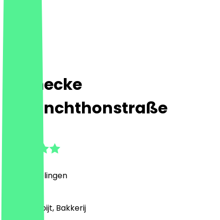
Steinecke
Melanchthonstraße
5.0
(
4
Beoordelingen
)
Café, Ontbijt, Bakkerij