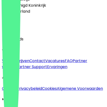
🇬🇧 Verenigd Koninkrijk
🇳🇱 Nederland
Taal
English
Nederlands
Over
Voor bedrijven
Contact
Vacatures
FAQ
Partner
worden
Partner Support
Ervaringen
Juridisch
Colofon
Privacybeleid
Cookies
Algemene Voorwaarden
Sociaal