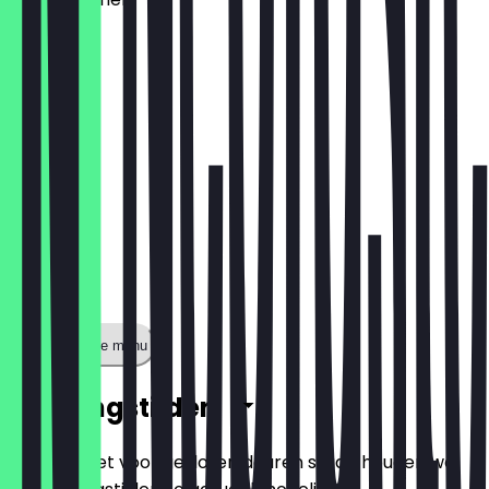
€ 1,60
Toon volledige menu
Openingstijden
Zodat je niet voor gesloten deuren staat, houden we