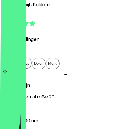
Café, Ontbijt, Bakkerij
5.0
(
4
Beoordelingen
)
€
€
€
€
Open in app
Delen
Menu
10557
Berlijn
Melanchthonstraße 20
06:30 - 18:00 uur