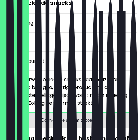
2voor1 Belegde snacks
~€ 4 korting
30 dagen
in het restaurant
Je bestelt twee belegde snacks naar keuze (dit
betreft alle belegde, hartige producten), de
goedkoopste/gelijkgeprijsde wordt niet in rekening
gebracht. Zolang de voorraad strekt!
Download de app om te boeken
GRATIS warme drank (bij besteding vanaf