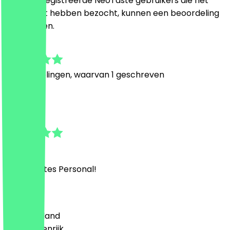
Alleen geregistreerde NeoTaste gebruikers die het
restaurant hebben bezocht, kunnen een beoordeling
achterlaten.
5.0
4
Beoordelingen, waarvan 1 geschreven
D
Damaris
2 juli 2026
Super nettes Personal!
Land
🇩🇪 Duitsland
🇦🇹 Oostenrijk