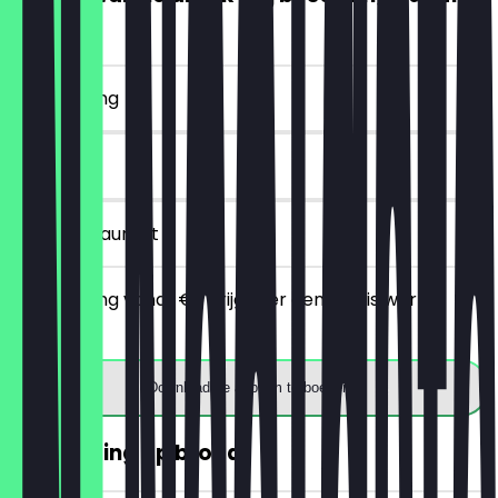
€5)
~€ 4 korting
7 dagen
in het restaurant
Bij besteding vanaf €5 krijg je er een gratis warme
drank bij.
Download de app om te boeken
30% korting op brood