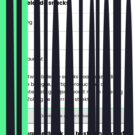
2voor1 Belegde snacks
~€ 4 korting
30 dagen
in het restaurant
Je bestelt twee belegde snacks naar keuze (dit
betreft alle belegde, hartige producten), de
goedkoopste/gelijkgeprijsde wordt niet in rekening
gebracht. Zolang de voorraad strekt!
Download de app om te boeken
GRATIS warme drank (bij besteding vanaf