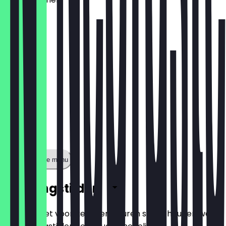
€ 1,60
Toon volledige menu
Openingstijden
Zodat je niet voor gesloten deuren staat, houden we