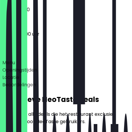
07:00 - 11:00
06:00 - 19:00 uur
Deals
Menu
Openingstijden
Locatie
Beoordelingen
Exclusieve NeoTaste Deals
Hier vind je alle deals die het restaurant exclusief
aanbiedt voor NeoTaste gebruikers.