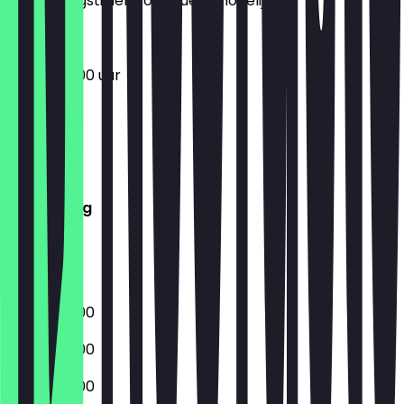
de openingstijden zo actueel mogelijk.
06:00 - 19:00 uur
Maandag
Dinsdag
Woensdag
Donderdag
Vrijdag
Zaterdag
Zondag
06:00 - 19:00
06:00 - 19:00
06:00 - 19:00