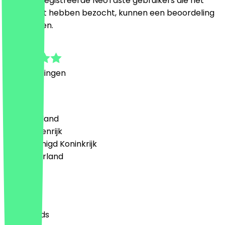
Alleen geregistreerde NeoTaste gebruikers die het
restaurant hebben bezocht, kunnen een beoordeling
achterlaten.
5.0
1
Beoordelingen
Land
🇩🇪 Duitsland
🇦🇹 Oostenrijk
🇬🇧 Verenigd Koninkrijk
🇳🇱 Nederland
Taal
English
Nederlands