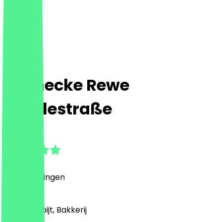
Steinecke Rewe
Wuhlestraße
5.0
(
1
Beoordelingen
)
Café, Ontbijt, Bakkerij