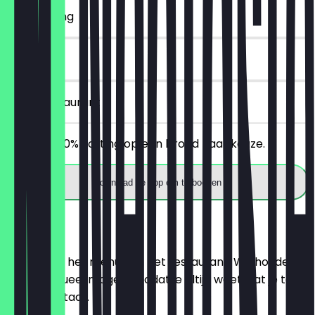
~€ 2 korting
14 dagen
in het restaurant
Ontvang 30% korting op een brood naar keuze.
Download de app om te boeken
Menu
Hier vind je het menu van het restaurant. We houden
het zo actueel mogelijk, zodat je altijd weet wat je te
wachten staat.