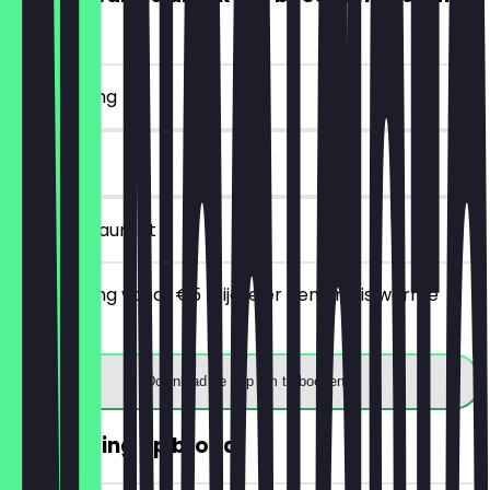
€5)
~€ 4 korting
7 dagen
in het restaurant
Bij besteding vanaf €5 krijg je er een gratis warme
drank bij.
Download de app om te boeken
30% korting op brood