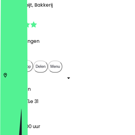
Café, Ontbijt, Bakkerij
5.0
(
1
Beoordelingen
)
€
€
€
€
Open in app
Delen
Menu
12683
Berlijn
Wuhlestraße 31
06:00 - 19:00 uur