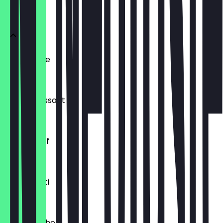
BRÖTCHEN
Ofenfrische
€ 0,54
Buttercroissant
€ 1,80
Laugenzopf
€ 1,20
Dinkelkrusti
€ 1,10
Käsebrötchen