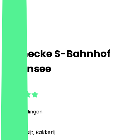
Steinecke S-Bahnhof
Wannsee
5.0
(
7
Beoordelingen
)
Café, Ontbijt, Bakkerij