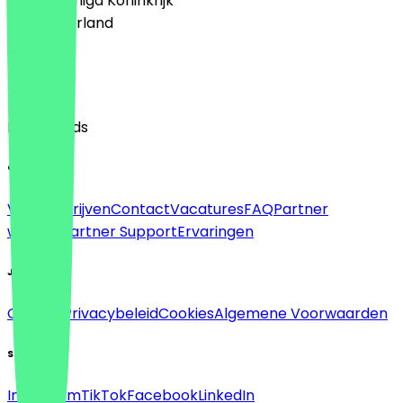
🇬🇧 Verenigd Koninkrijk
🇳🇱 Nederland
Taal
English
Nederlands
Over
Voor bedrijven
Contact
Vacatures
FAQ
Partner
worden
Partner Support
Ervaringen
Juridisch
Colofon
Privacybeleid
Cookies
Algemene Voorwaarden
Sociaal
Instagram
TikTok
Facebook
LinkedIn