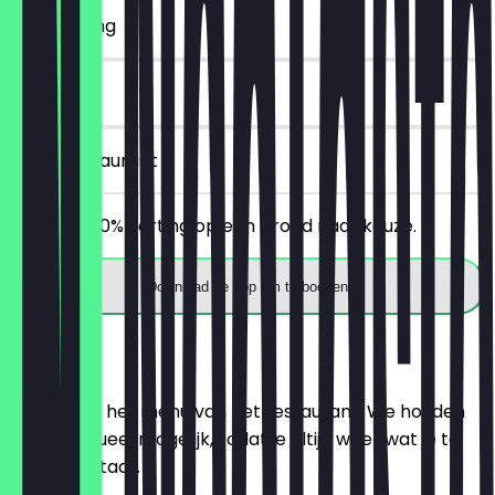
~€ 2 korting
14 dagen
in het restaurant
Ontvang 30% korting op een brood naar keuze.
Download de app om te boeken
Menu
Hier vind je het menu van het restaurant. We houden
het zo actueel mogelijk, zodat je altijd weet wat je te
wachten staat.