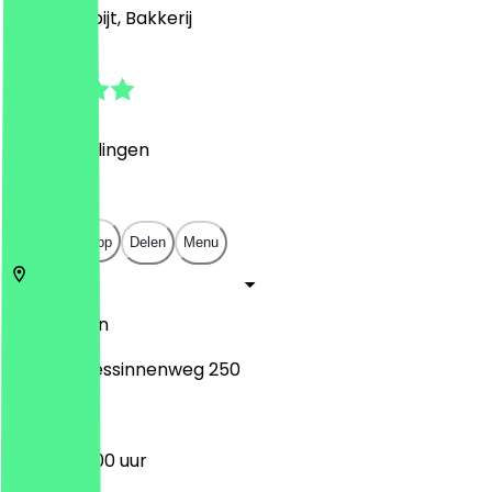
Café, Ontbijt, Bakkerij
5.0
(
7
Beoordelingen
)
€
€
€
€
Open in app
Delen
Menu
14109
Berlijn
Kronprinzessinnenweg 250
05:30 - 18:00 uur