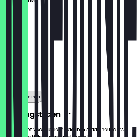
€ 1,60
Toon volledige menu
Openingstijden
Zodat je niet voor gesloten deuren staat, houden we