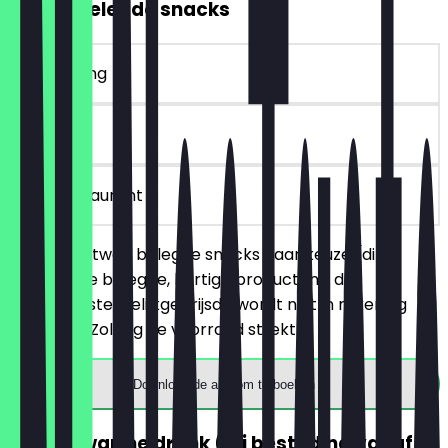
2voor1 Belegde snacks
~€ 4 korting
30 dagen
in het restaurant
Je bestelt twee belegde snacks naar keuze (dit
betreft alle belegde, hartige producten), de
goedkoopste/gelijkgeprijsde wordt niet in rekening
gebracht. Zolang de voorraad strekt!
Download de app om te boeken
GRATIS warme drank (bij besteding vanaf