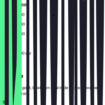
05:30 - 18:00
05:30 - 18:00
06:00 - 18:00
07:00 - 18:00
05:30 - 18:00 uur
Locatie
Voordat je gaat, boek een deal in de app en toon het in
het restaurant.