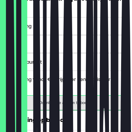
€5)
~€ 4 korting
7 dagen
in het restaurant
Bij besteding vanaf €5 krijg je er een gratis warme
drank bij.
Download de app om te boeken
30% korting op brood