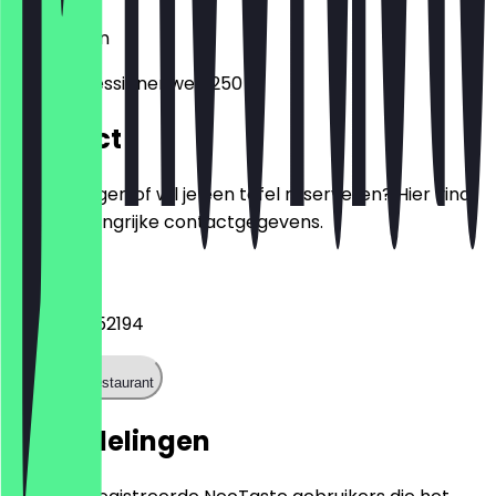
14109
Berlijn
Kronprinzessinnenweg 250
Contact
Heb je vragen of wil je een tafel reserveren? Hier vind
je alle belangrijke contactgegevens.
Telefoon
+493036752194
Bel het restaurant
Beoordelingen