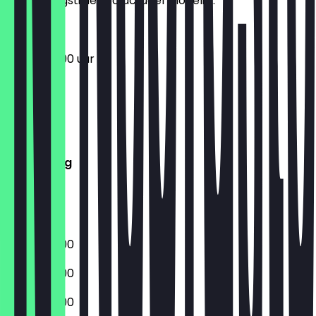
de openingstijden zo actueel mogelijk.
05:30 - 18:00 uur
Maandag
Dinsdag
Woensdag
Donderdag
Vrijdag
Zaterdag
Zondag
05:30 - 18:00
05:30 - 18:00
05:30 - 18:00