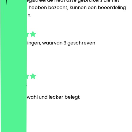
Alleen geregistreerde NeoTaste gebruikers die het
restaurant hebben bezocht, kunnen een beoordeling
achterlaten.
5.0
7
Beoordelingen, waarvan 3 geschreven
K
Klaus
28 juli 2026
Große Auswahl und lecker belegt
D
Darshan