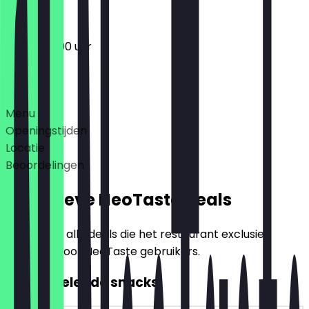
06:30 - 19:00 uur
Deals
Menu
Openingstijden
Locatie
Beoordelingen
Exclusieve NeoTaste Deals
Hier vind je alle deals die het restaurant exclusief
aanbiedt voor NeoTaste gebruikers.
2voor1 Belegde snacks