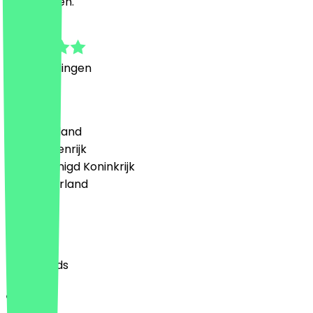
achterlaten.
5.0
1
Beoordelingen
Land
🇩🇪 Duitsland
🇦🇹 Oostenrijk
🇬🇧 Verenigd Koninkrijk
🇳🇱 Nederland
Taal
English
Nederlands
Over