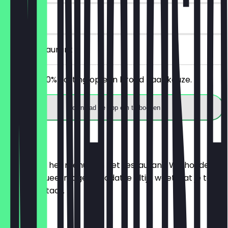
14 dagen
in het restaurant
Ontvang 30% korting op een brood naar keuze.
Download de app om te boeken
Menu
Hier vind je het menu van het restaurant. We houden
het zo actueel mogelijk, zodat je altijd weet wat je te
wachten staat.
BRÖTCHEN