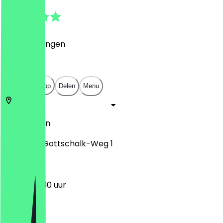
5.0
(
1
Beoordelingen
)
€
€
€
€
Open in app
Delen
Menu
12353
Berlijn
Joachim-Gottschalk-Weg 1
06:30 - 19:00 uur
Maandag