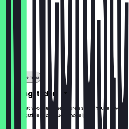
Toon volledige menu
Openingstijden
Zodat je niet voor gesloten deuren staat, houden we
de openingstijden zo actueel mogelijk.