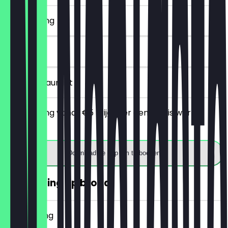
~€ 4 korting
7 dagen
in het restaurant
Bij besteding vanaf €5 krijg je er een gratis warme
drank bij.
Download de app om te boeken
30% korting op brood
~€ 2 korting