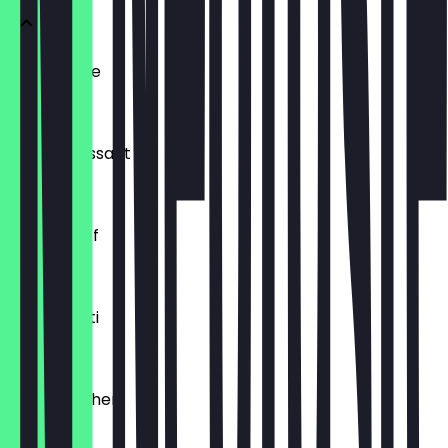
Ofenfrische
€ 0,54
Buttercroissant
€ 1,80
Laugenzopf
€ 1,20
Dinkelkrusti
€ 1,10
Käsebrötchen
€ 1,60