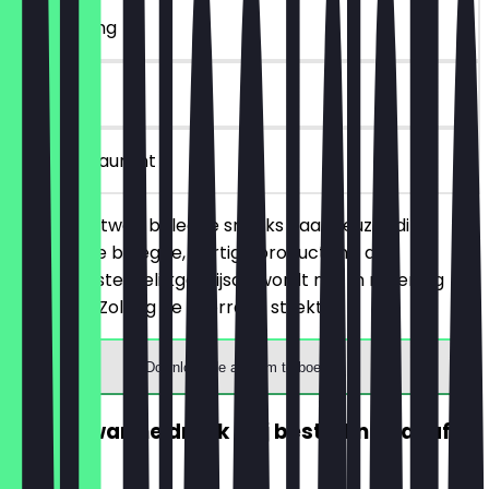
~€ 4 korting
30 dagen
in het restaurant
Je bestelt twee belegde snacks naar keuze (dit
betreft alle belegde, hartige producten), de
goedkoopste/gelijkgeprijsde wordt niet in rekening
gebracht. Zolang de voorraad strekt!
Download de app om te boeken
GRATIS warme drank (bij besteding vanaf
€5)