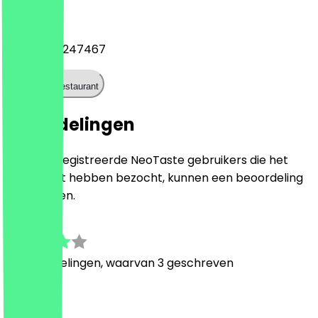
Telefoon
+4930467247467
Bel het restaurant
Beoordelingen
Alleen geregistreerde NeoTaste gebruikers die het
restaurant hebben bezocht, kunnen een beoordeling
achterlaten.
3.9
14
Beoordelingen, waarvan 3 geschreven
A
Annalena