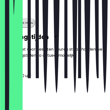
Toon volledige menu
Openingstijden
Zodat je niet voor gesloten deuren staat, houden we
de openingstijden zo actueel mogelijk.
11:00 - 22:00 uur
Maandag
Dinsdag
Woensdag