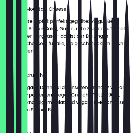
Big Angus Mountain Cheese
Der absolute Gipfel: perfekt gegrilltes Angus Beef,
knuspriger Bacon, Salat, Gurke, rote Zwiebeln, Tomate
und würziger Bergkäse – das ist der Big Angus
Mountain Cheese – für alle, die geschmacklich hoch
hinaus wollen!
€ 11,99
Meatfree Crunchy
Lust auf vegan? Dann hol dir unseren Crunchy Vegan
mit würzig-paniertem Vegan Crunchy Patty (90g),
Tomaten, knackigem Salat und veganer Mayonnaise
im veganen Sesam Bun.
€ 9,99