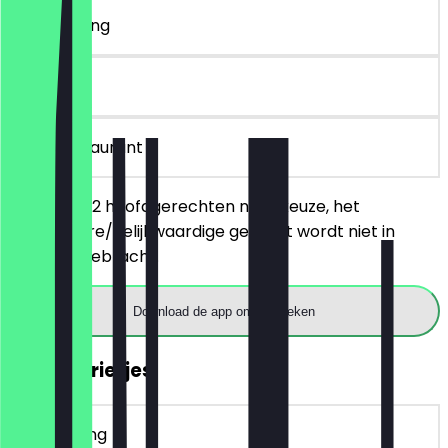
~€ 12 korting
30 dagen
in het restaurant
Je bestelt 2 hoofdgerechten naar keuze, het
goedkopere/gelijkwaardige gerecht wordt niet in
rekening gebracht.
Download de app om te boeken
GRATIS Frietjes
~€ 4 korting