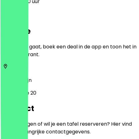
11:00 - 22:00 uur
Locatie
Voordat je gaat, boek een deal in de app en toon het in
het restaurant.
13053
Berlijn
Matenzeile 20
Contact
Heb je vragen of wil je een tafel reserveren? Hier vind
je alle belangrijke contactgegevens.