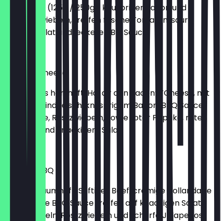
Rindfleisch (125g / 250g), knuspriger Bacon und
würzige Zwiebeln, treffen frische Tomaten, saure
Gurken, Salat und leckere BBQ Sauce
€ 9,99
Bacon’n’Cheese
Jetzt wird’s herzhaft: Hol dir den Bacon’n’Cheese, mit
saftigem Rindfleisch, knusprigem Bacon, BBQ Sauce,
Käse Sauce, Röstzwiebeln, sowie roter Paprika, roten
Zwiebeln und knackigem Salat.
€ 10,99
Dreamy BBQ
Einfach traumhaft: Saftiges Beef, cremige Hollandaise
und würzige BBQ Sauce treffen auf knackigen Salat,
rote Zwiebeln, Röstzwiebeln und scharfe Jalapeños.