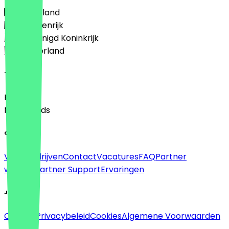
🇩🇪 Duitsland
🇦🇹 Oostenrijk
🇬🇧 Verenigd Koninkrijk
🇳🇱 Nederland
Taal
English
Nederlands
Over
Voor bedrijven
Contact
Vacatures
FAQ
Partner
worden
Partner Support
Ervaringen
Juridisch
Colofon
Privacybeleid
Cookies
Algemene Voorwaarden