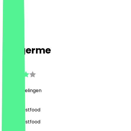
burgerme
3.9
(
14
Beoordelingen
)
Burger, Fastfood
Burger, Fastfood