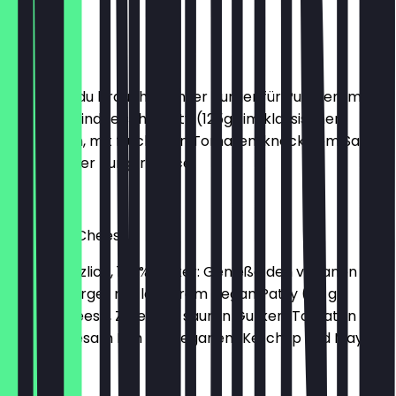
€ 10,99
Tasty Beef
Alles, was du brauchst: Unser Burger für Puristen, mit
saftigem Rindfleisch-Patty (125g) im klassischen
Sesam Bun, mit fruchtigen Tomaten, knackigem Salat
und leckerer Burger Sauce.
€ 8,99
Meatfree Cheesy
100% pflanzlich, 100% lecker: Genieße den veganen
Cheese Burger mit leckerem Vegan Patty (113 g),
Vegan Cheese, Zwiebeln, sauren Gurken, Tomaten und
Salat im Sesam Bun mit veganem Ketchup und Mayo.
€ 10,99