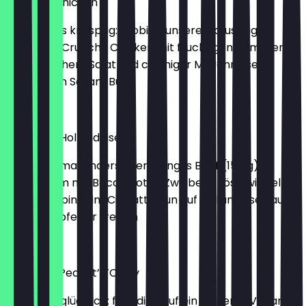
Crunchy Chicken
Jetzt wird’s knusprig: Probier’ unseren knusprig-
panierten Crunchy Chicken mit fruchtigen Tomaten,
knackfrischem Salat und cremiger Mayonnaise im
klassischen Sesam Bun.
€ 9,99
Big Angus Hollandaise
Big Angus mal anders: Wenn Angus Beef (150 g)
gemeinsam mit Bacon, roten Zwiebeln, Röstzwiebeln
und Babyspinat im Ciabatta Bun auf Hollandaise Sauce
und Steakpfeffer treffen
€ 11,99
Meatfree Peanut’n’Curry
Fleischlos glücklich: freu dich auf ein leckeres Vegan