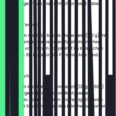
Diesen Burger muss man einfach probiert haben
€ 10,99
Big Angus Teriyaki
Big in Japan: Genieße bestes Angus Beef (150 g) mit
würziger Teriyaki Sauce, roten Zwiebeln, frischer
Salatgurke und zartem Babyspinat im klassischen
Sesam Bun. Ein Muss für alle Fans von Asia Food.
€ 11,99
Bacon Ranch
Ganz schön wild: Saftiges Rindfleisch (125g / 250g)
trifft kross gebratenen Bacon. Röstzwiebeln,
Emmentaler, Salat, Tomaten und feurige Chipotle
South West Sauce machen den Brioche Bun Burger
perfekt!