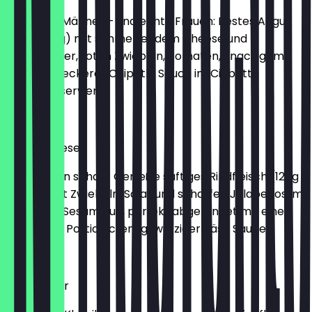
Für echte Männer – und echte Frauen: Bestes Angus
Beef (150 g) mit schmelzendem Cheese und
Steakpfeffer, roten Zwiebeln, Tomaten, knackigem
Salat und leckerer Chipotle Sauce im Ciabatta
Brötchen serviert
€ 11,90
Chil’n’Cheese
Ganz schön scharf: Genieße saftiges Rindfleisch (125g
/ 250g) mit Zwiebeln, Salat und scharfen Jalapeños im
typischen Sesam Bun, perfekt abgerundet mit einer
doppelten Portion cremig-würziger Käse Sauce.
€ 9,99
Hamburger