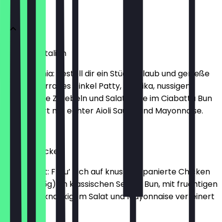
Burger
Meatfree Italian
Mamma mia: Bestell dir ein Stück Urlaub und genieße
ein mediterranes Dinkel Patty, Paprika, nussigen
Rucola, rote Zwiebeln und Salatgurke im Ciabatta Bun
– verfeinert mit echter Aioli Sauce und Mayonnaise.
€ 9,99
Crusty Chicken
Einfach gut: Freu’ dich auf knusprig-panierte Chicken
Fingers (95g) im klassischen Sesam Bun, mit fruchtigen
Tomaten, knackigem Salat und Mayonnaise verfeinert
€ 8,99