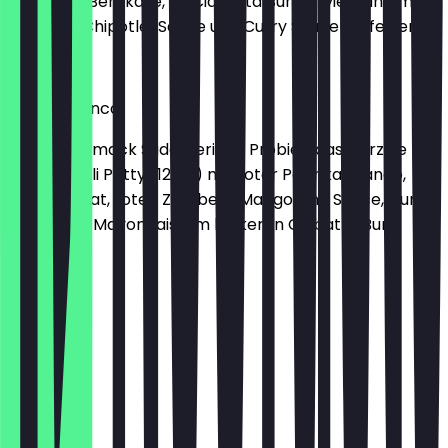
würzigem Bergkäse, im Ciabatta Bun serviert und mit
Ketchup, Chipotle-Sauce und Curry Sauce verfeinert.
€ 10,99
Meatfree Inca
Der Geschmack Südamerikas: Probier’ das würzige
Quinoa Chili Patty (125 g) mit roter Paprika, Mango,
Baby-Spinat, roten Zwiebeln, Mango Chili Sauce, Curry
Sauce und Mayonnaise im leckeren Ciabatta Bun
€ 9,99