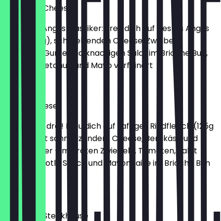
Big Angus Cheese
Unser Big Angus Klassiker: Freu dich auf bestes Angus
Beef (150 g), schmelzenden Cheese, Zwiebeln,
Tomaten, Gurke und knackigen Salat im Brioche Bun,
mit Senf, Ketchup und Mayo verfeinert
€ 11,99
Triple Cheese
Käse hoch drei! Freu dich auf saftiges Rindfleisch (125g
/ 250g) mit schmelzendem Cheese, Bergkäse und
Emmentaler – mit roten Zwiebeln, Tomaten, Salat
sowie Chipotle Sauce und Mayonnaise im Brioche Bun
serviert.
€ 10,99
Big Angus Steakhouse