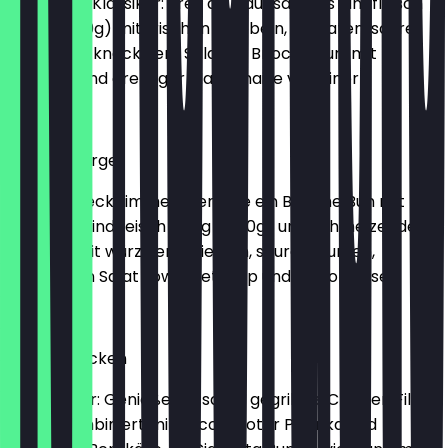
Ein echter Klassiker: Freu dich auf saftiges Rindfleisch
(125g / 250g) mit frischen Zwiebeln, Tomaten, saurer
Gurke und knackigem Salat im Brioche Bun, mit
Ketchup und cremiger Mayonnaise verfeinert.
€ 8,99
Cheese Burger
Der schmeckt immer: Genieße ein Brioche Bun mit
saftigem Rindfleisch (125g / 250g) und schmelzenden
Cheese, mit würzigen Zwiebeln, sauren Gurken,
knackigem Salat sowie Ketchup und Mayonnaise
€ 9,99
Grilled Chicken
Genuss pur: Genieße ein saftig gegrilltes Chicken Filet
(95g), kombiniert mit Rucola, roter Paprika und