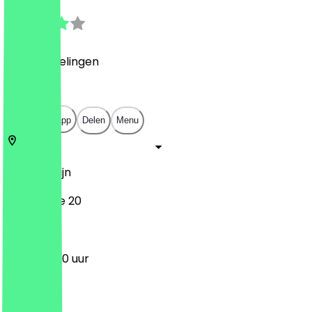
3.9
(
14
Beoordelingen
)
€
€
€
€
Open in app
Delen
Menu
13053
Berlijn
Matenzeile 20
11:00 - 22:00 uur
Maandag