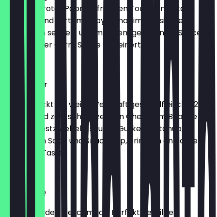
Patty, mit roter Paprika, frischen Tomaten, roten
Zwiebeln und zartem Baby Spinat im klassischen
Sesam Bun serviert und mit cremiger Erdnuss Sauce
und pikanter Curry Sauce verfeinert.
€ 8,99
New Yorker
So schmeckt die weite Welt: Saftiges Rindfleisch (125g
/ 250g) und zart schmelzenden Cheese im Brioche
Bun, mit Röstzwiebeln, sauren Gurken, Ketchup,
knackigem Salat und Snack-Dip, erinnern an echten
Hot-Dog-Taste.
€ 9,99
Bacon BBQ
Komm auf den Geschmack: Perfekt gegrilltes