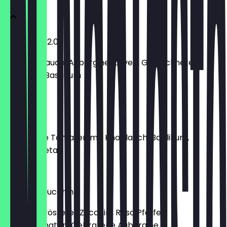
Aubergine 2.0
Tomatensauce, Aubergine, Oliven, Getrocknete
Tomaten, Basilikum
€ 14,00
Scarpriello
Gebratene Tomaten mit Knoblauch, Basilikum,
veganer Feta
€ 12,50
Crema di Zucchine
Creme gerösteter Zucchini, Rosa Pfeffer,
Cherrytomaten, Gebratene Aubergine,