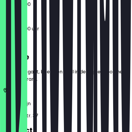
17:00 - 22:00
17:00 - 22:00 uur
Locatie
Voordat je gaat, boek een deal in de app en toon het in
het restaurant.
10435
Berlijn
Choriner Str. 37
Contact