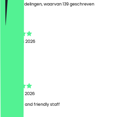
1036
Beoordelingen, waarvan 139 geschreven
J
Jose
4 augustus 2026
Great
A
Anya
2 augustus 2026
Nice place and friendly staff
H