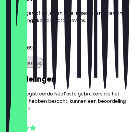
Heb je vragen of wil je een tafel reserveren? Hier vind
je alle belangrijke contactgegevens.
Telefoon
015224757694
Bel het restaurant
Beoordelingen
Alleen geregistreerde NeoTaste gebruikers die het
restaurant hebben bezocht, kunnen een beoordeling
achterlaten.
4.9