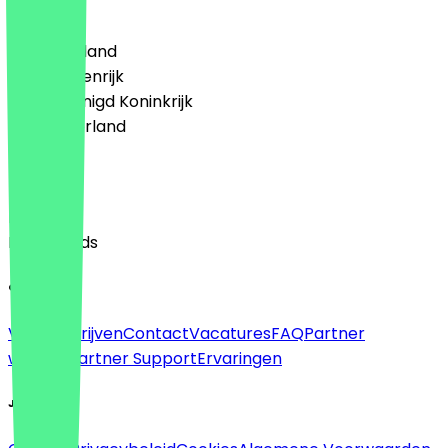
Land
🇩🇪 Duitsland
🇦🇹 Oostenrijk
🇬🇧 Verenigd Koninkrijk
🇳🇱 Nederland
Taal
English
Nederlands
Over
Voor bedrijven
Contact
Vacatures
FAQ
Partner
worden
Partner Support
Ervaringen
Juridisch