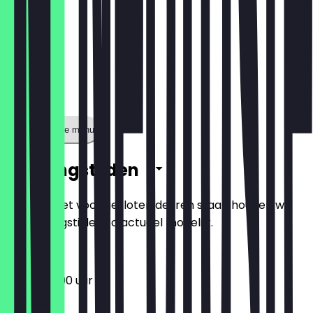
Toon volledige menu
Openingstijden
Zodat je niet voor gesloten deuren staat, houden we
de openingstijden zo actueel mogelijk.
17:00 - 22:00 uur