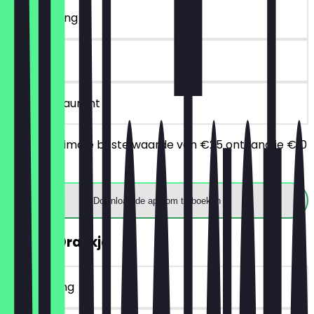
~€ 10 korting
90 dagen
in het restaurant
Bij een minimale bestelwaarde van €25 ontvang je €10
korting.
Download de app om te boeken
GRATIS Drankje
~€ 5 korting