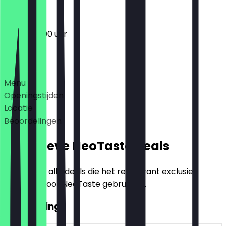
17:00 - 22:00 uur
Deals
Menu
Openingstijden
Locatie
Beoordelingen
Exclusieve NeoTaste Deals
Hier vind je alle deals die het restaurant exclusief
aanbiedt voor NeoTaste gebruikers.
€10 Korting