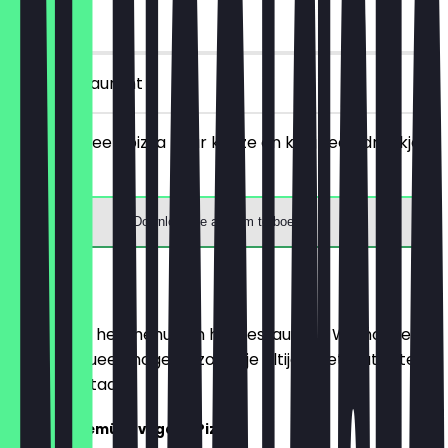
90 dagen
in het restaurant
Je bestelt een pizza naar keuze en krijgt een drankje
gratis.
Download de app om te boeken
Menu
Hier vind je het menu van het restaurant. We houden
het zo actueel mogelijk, zodat je altijd weet wat je te
wachten staat.
Bock auf Gemüse vegane Pizzen