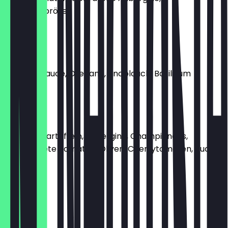
Haselnussbrösel
€ 14,00
Marinara
Tomatensauce, Oregano, Knoblauch, Basilikum
€ 9,50
Ortolana
Rosmarinkartoffeln, Aubergine, Champignons,
Getrocknete Tomaten, Oliven, Cherrytomaten, Rucola,
Basilikum
€ 14,00