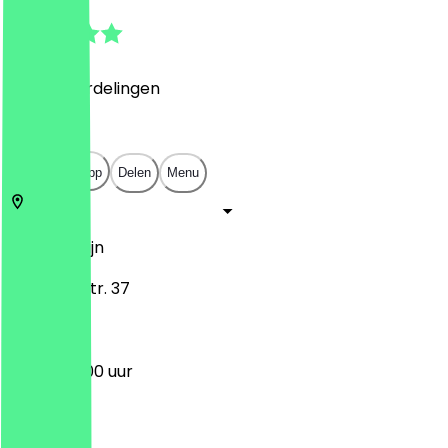
4.9
(
1036
Beoordelingen
)
€
€
€
€
Open in app
Delen
Menu
10435
Berlijn
Choriner Str. 37
17:00 - 22:00 uur
Maandag