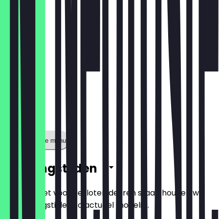
€ 1,80
Toon volledige menu
Openingstijden
Zodat je niet voor gesloten deuren staat, houden we
de openingstijden zo actueel mogelijk.