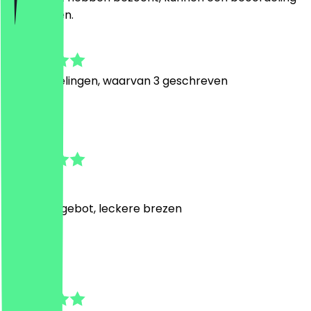
achterlaten.
4.9
10
Beoordelingen, waarvan 3 geschreven
P
Petrita
8 juni 2026
Cooles Angebot, leckere brezen
T
Timo