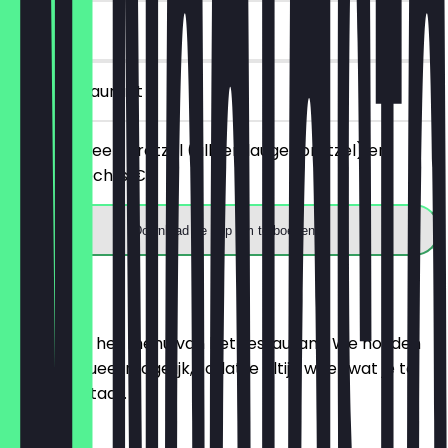
30 dagen
in het restaurant
Je bestelt een pretzel (alleen laugenpretzel) en
betaalt slechts €1.
Download de app om te boeken
Menu
Hier vind je het menu van het restaurant. We houden
het zo actueel mogelijk, zodat je altijd weet wat je te
wachten staat.
Croissant