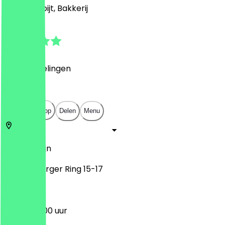
Café, Ontbijt, Bakkerij
4.9
(
10
Beoordelingen
)
€
€
€
€
Open in app
Delen
Menu
13439
Berlijn
Senftenberger Ring 15-17
10:00 - 20:00 uur