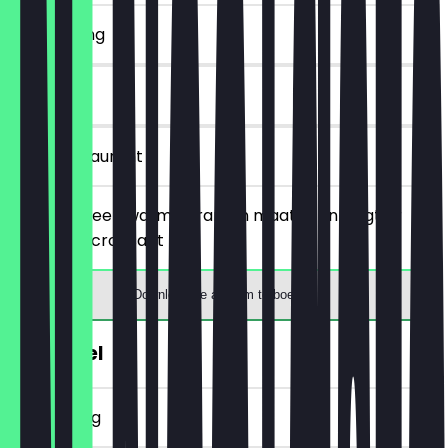
~€ 2 korting
30 dagen
in het restaurant
Je bestelt een warme drank in maat M en krijgt er
gratis een croissant bij.
Download de app om te boeken
€1 Pretzel
~€ 1 korting