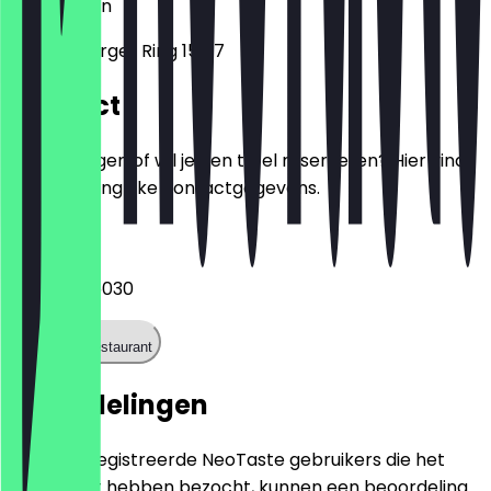
13439
Berlijn
Senftenberger Ring 15-17
Contact
Heb je vragen of wil je een tafel reserveren? Hier vind
je alle belangrijke contactgegevens.
Telefoon
+49304155030
Bel het restaurant
Beoordelingen
Alleen geregistreerde NeoTaste gebruikers die het
restaurant hebben bezocht, kunnen een beoordeling