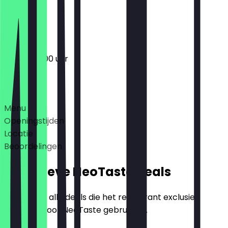
Gesloten
10:00 - 20:00 uur
Deals
Menu
Openingstijden
Locatie
Beoordelingen
Exclusieve NeoTaste Deals
Hier vind je alle deals die het restaurant exclusief
aanbiedt voor NeoTaste gebruikers.