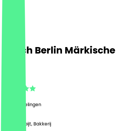
Ditsch Berlin Märkische
Zeile
4.9
(
10
Beoordelingen
)
Café, Ontbijt, Bakkerij