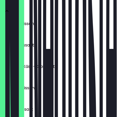
Laugencroissant
€ 1,70
Buttercroissant
€ 1,60
Schinken-Käse-Croissant
€ 1,80
Schokocroissant
€ 1,80
Nuss-Croissant