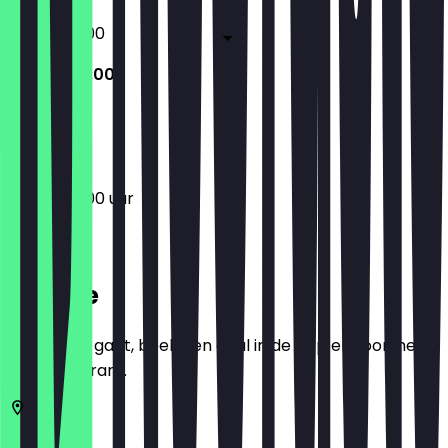
10:00 - 20:00
10:00 - 20:00
Gesloten
10:00 - 20:00 uur
Locatie
Voordat je gaat, boek een deal in de app en toon het in
het restaurant.