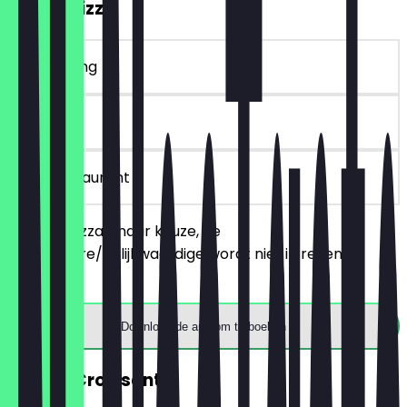
2voor1 Pizza
~€ 4 korting
30 dagen
in het restaurant
Bestel 2 pizza's naar keuze, de
goedkopere/gelijkwaardige wordt niet in rekening
gebracht.
Download de app om te boeken
GRATIS Croissant