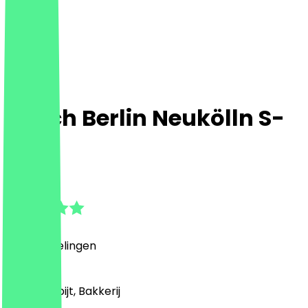
Ditsch Berlin Neukölln S-
Bhf.
4.8
(
19
Beoordelingen
)
Café, Ontbijt, Bakkerij