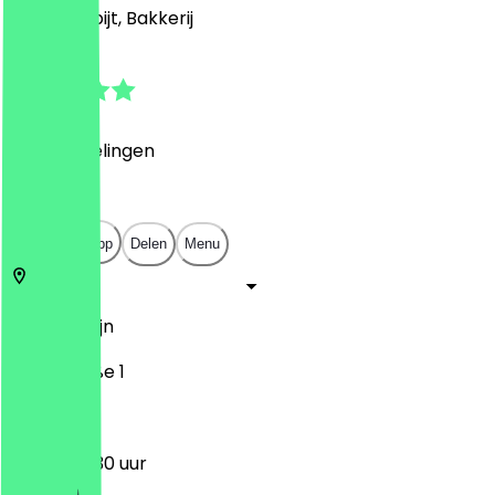
Café, Ontbijt, Bakkerij
4.8
(
19
Beoordelingen
)
€
€
€
€
Open in app
Delen
Menu
12055
Berlijn
Saalestraße 1
09:00 - 17:30 uur