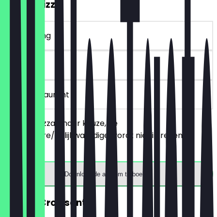
2voor1 Pizza
~€ 3 korting
30 dagen
in het restaurant
Bestel 2 pizza's naar keuze, de
goedkopere/gelijkwaardige wordt niet in rekening
gebracht.
Download de app om te boeken
GRATIS Croissant