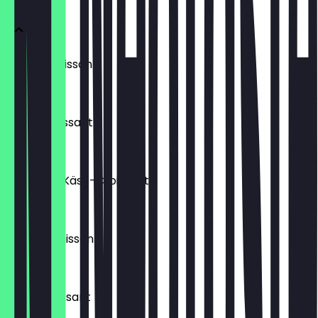
Laugencroissant
€ 1,70
Buttercroissant
€ 1,60
Schinken-Käse-Croissant
€ 1,80
Schokocroissant
€ 1,80
Nuss-Croissant