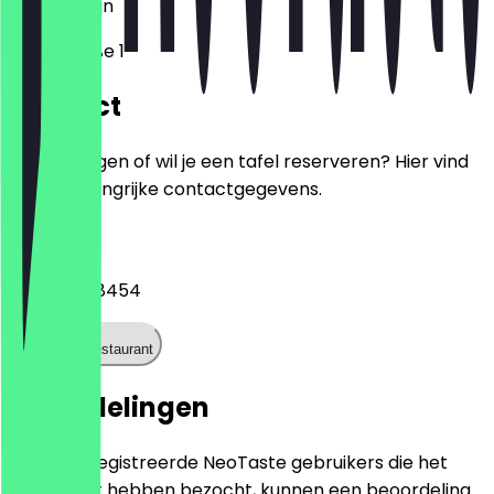
12055
Berlijn
Saalestraße 1
Contact
Heb je vragen of wil je een tafel reserveren? Hier vind
je alle belangrijke contactgegevens.
Telefoon
+493031168454
Bel het restaurant
Beoordelingen
Alleen geregistreerde NeoTaste gebruikers die het
restaurant hebben bezocht, kunnen een beoordeling