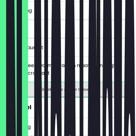
~€ 2 korting
30 dagen
in het restaurant
Je bestelt een warme drank in maat M en krijgt er
gratis een croissant bij.
Download de app om te boeken
€1 Pretzel
~€ 1 korting