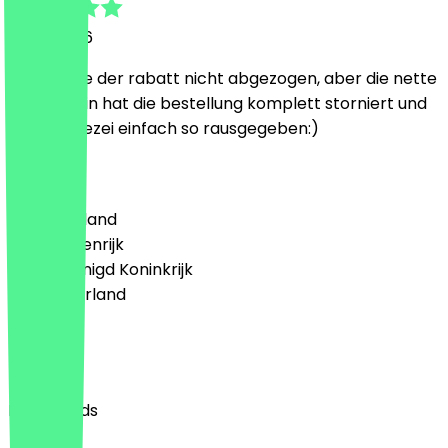
11 mei 2026
erst wurde der rabatt nicht abgezogen, aber die nette
verkäuferin hat die bestellung komplett storniert und
mir die brezei einfach so rausgegeben:)
Land
🇩🇪 Duitsland
🇦🇹 Oostenrijk
🇬🇧 Verenigd Koninkrijk
🇳🇱 Nederland
Taal
English
Nederlands