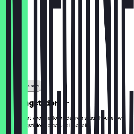
€ 1,80
Toon volledige menu
Openingstijden
Zodat je niet voor gesloten deuren staat, houden we
de openingstijden zo actueel mogelijk.