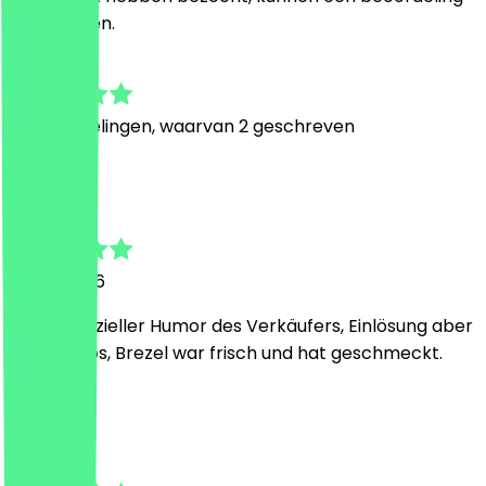
achterlaten.
4.8
19
Beoordelingen, waarvan 2 geschreven
C
Clemens
12 mei 2026
Etwas spezieller Humor des Verkäufers, Einlösung aber
problemlos, Brezel war frisch und hat geschmeckt.
C
Clara