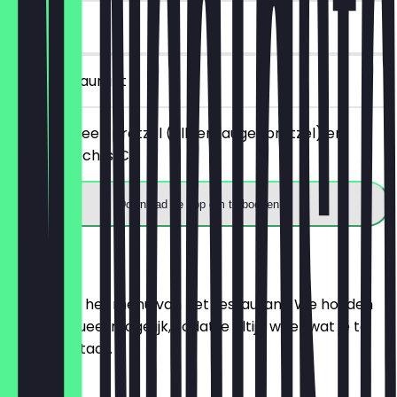
30 dagen
in het restaurant
Je bestelt een pretzel (alleen laugenpretzel) en
betaalt slechts €1.
Download de app om te boeken
Menu
Hier vind je het menu van het restaurant. We houden
het zo actueel mogelijk, zodat je altijd weet wat je te
wachten staat.
Croissant