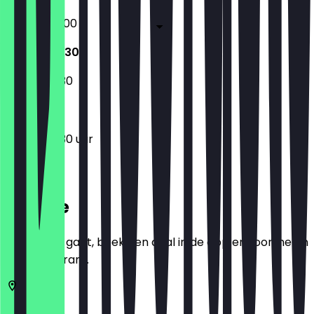
05:00 - 20:00
09:00 - 17:30
09:00 - 17:30
09:00 - 17:30 uur
Locatie
Voordat je gaat, boek een deal in de app en toon het in
het restaurant.