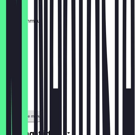
€ 7,90
Frucht-Schmaus
€ 7,90
Toon volledige menu
Openingstijden