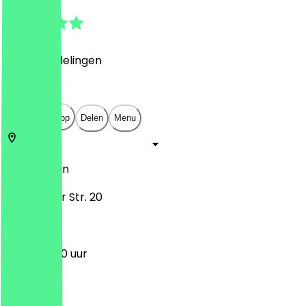
4.8
(
132
Beoordelingen
)
€
€
€
€
Open in app
Delen
Menu
13353
Berlijn
Fehmarner Str. 20
12:00 - 19:00 uur
Maandag