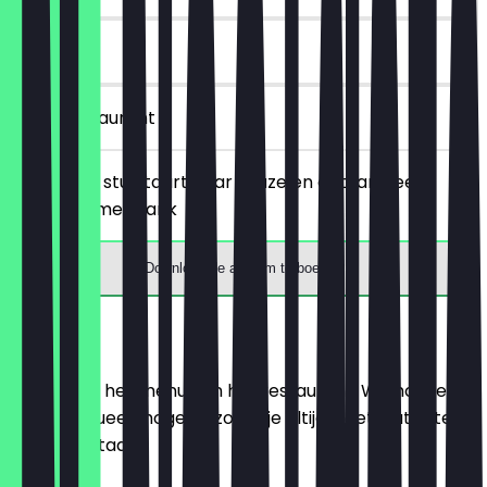
6 dagen
in het restaurant
Bestel een stuk taart naar keuze en ontvang een
gratis warme drank
Download de app om te boeken
Menu
Hier vind je het menu van het restaurant. We houden
het zo actueel mogelijk, zodat je altijd weet wat je te
wachten staat.