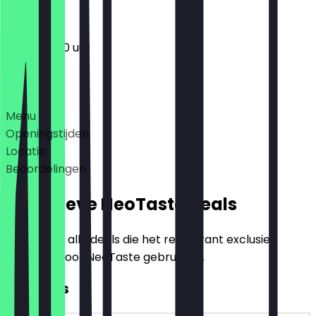
12:00 - 19:00 uur
Deals
Menu
Openingstijden
Locatie
Beoordelingen
Exclusieve NeoTaste Deals
Hier vind je alle deals die het restaurant exclusief
aanbiedt voor NeoTaste gebruikers.
2voor1 Ijs