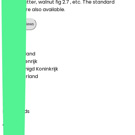
peanut butter, walnut fig 2.7 , etc. The standard
flavours are also available.
Show all reviews
Land
🇩🇪 Duitsland
🇦🇹 Oostenrijk
🇬🇧 Verenigd Koninkrijk
🇳🇱 Nederland
Taal
English
Nederlands
Over