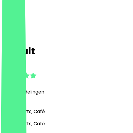
Eiskult
4.8
(
132
Beoordelingen
)
IJs, Desserts, Café
IJs, Desserts, Café