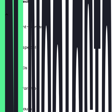
Unsere Eisbecher
Nusskrokant-Genuss
€ 7,90
Eisbecher spezial
€ 8,90
Spaghetti Eis
€ 6,50
Karamel-Variation
€ 7,90
Schoko-Traum