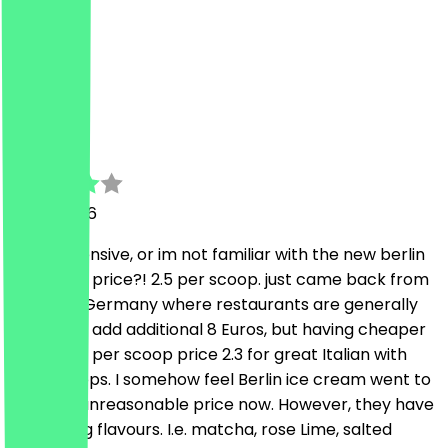
2 juni 2026
War super
J
Jessie
31 mei 2026
quite expensive, or im not familiar with the new berlin
ice cream price?! 2.5 per scoop. just came back from
southern Germany where restaurants are generally
every dish add additional 8 Euros, but having cheaper
ice cream per scoop price 2.3 for great Italian with
huge scoops. I somehow feel Berlin ice cream went to
extreme unreasonable price now. However, they have
interesting flavours. I.e. matcha, rose Lime, salted