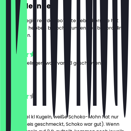
Beoordelingen
Alleen geregistreerde NeoTaste gebruikers die het
restaurant hebben bezocht, kunnen een beoordeling
achterlaten.
4.8
132
Beoordelingen, waarvan 33 geschreven
J
Julia
12 juli 2026
Eis okay (rel kl Kugeln, weiße Schoko-Mohn hat nur
nach Milcheis geschmeckt, Schoko war gut). Wenn