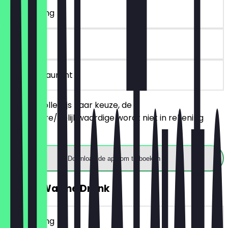
~€ 4 korting
90 dagen
in het restaurant
Bestel 2 bollen ijs naar keuze, de
goedkopere/gelijkwaardige wordt niet in rekening
gebracht.
Download de app om te boeken
GRATIS Warme Drank
~€ 4 korting