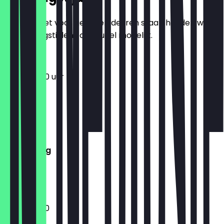
Zodat je niet voor gesloten deuren staat, houden we
de openingstijden zo actueel mogelijk.
12:00 - 19:00 uur
Maandag
Dinsdag
Woensdag
Donderdag
Vrijdag
Zaterdag
Zondag
13:00 - 19:00