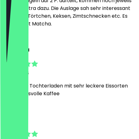
man die Kugeln auf 2 P. aufteilt, kommen noch jeweils
20 Cent extra dazu. Die Auslage sah sehr interessant
aus, mit kl Törtchen, Keksen, Zimtschnecken etc. Es
gibt viel mit Matcha.
M
Muhammed
12 juni 2026
Mama und Tochterladen mit sehr leckere Eissorten
und Genussvolle Kaffee
K
Karolina