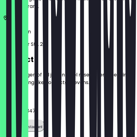
het restaurant.
13353
Berlijn
Fehmarner Str. 20
Contact
Heb je vragen of wil je een tafel reserveren? Hier vind
je alle belangrijke contactgegevens.
Telefoon
03022460347
Bel het restaurant