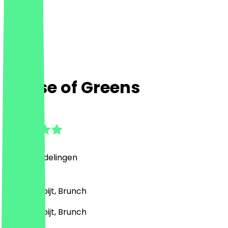
House of Greens
4.9
(
481
Beoordelingen
)
Café, Ontbijt, Brunch
Café, Ontbijt, Brunch