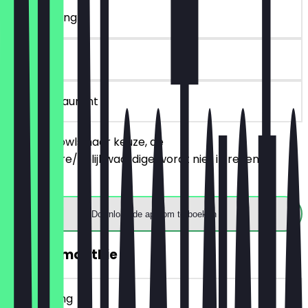
~€ 14 korting
90 dagen
in het restaurant
Bestel 2 bowls naar keuze, de
goedkopere/gelijkwaardige wordt niet in rekening
gebracht.
Download de app om te boeken
2voor1 Smoothie
~€ 7 korting