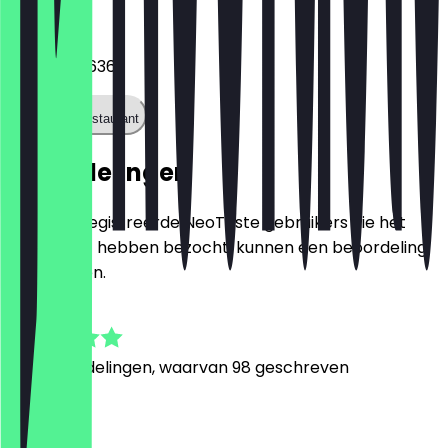
Telefoon
03044033636
Bel het restaurant
Beoordelingen
Alleen geregistreerde NeoTaste gebruikers die het
restaurant hebben bezocht, kunnen een beoordeling
achterlaten.
4.9
481
Beoordelingen, waarvan 98 geschreven
M
Marta