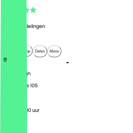
4.9
(
481
Beoordelingen
)
€
€
€
€
Open in app
Delen
Menu
10627
Berlijn
Kantstraße 105
09:00 - 16:00 uur
Maandag