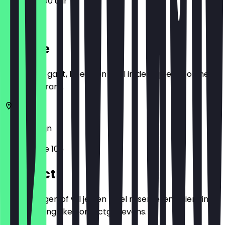
09:00 - 16:00 uur
Locatie
Voordat je gaat, boek een deal in de app en toon het in
het restaurant.
10627
Berlijn
Kantstraße 105
Contact
Heb je vragen of wil je een tafel reserveren? Hier vind
je alle belangrijke contactgegevens.