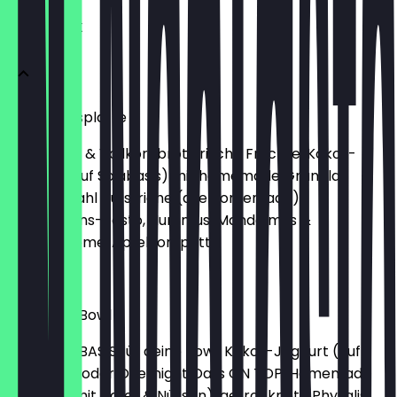
FRÜHSTÜCK
Frühstücksplatte
Sauerteig- & Vollkornbrot, frische Früchte, Kokos-
Joghurt (auf Soiabasis) mit homemade Granola,
Käseauswahl Aufstriche (alle homemade):
Microgreens-Pesto, Hummus, Mandelmus &
Schokocreme, Apfelkompott
€ 14,50
Breakfast Bowl
Wähle die BASIS für deine Bowl: Kokos-Joghurt (auf
Sojabasis) oder Overnight Oats ON TOP: Homemade
Granola (mit Hafer & Nüssen), getrocknete Physalis,