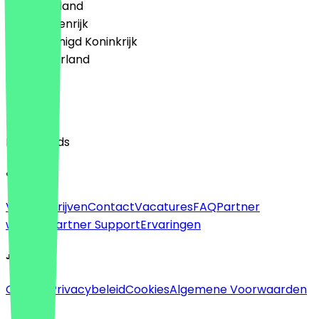
🇩🇪 Duitsland
🇦🇹 Oostenrijk
🇬🇧 Verenigd Koninkrijk
🇳🇱 Nederland
Taal
English
Nederlands
Over
Voor bedrijven
Contact
Vacatures
FAQ
Partner
worden
Partner Support
Ervaringen
Juridisch
Colofon
Privacybeleid
Cookies
Algemene Voorwaarden