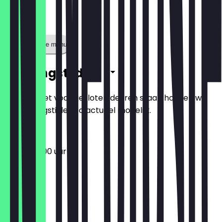
Toon volledige menu
Openingstijden
Zodat je niet voor gesloten deuren staat, houden we
de openingstijden zo actueel mogelijk.
09:00 - 16:00 uur
Maandag
Dinsdag
Woensdag