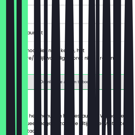
90 dagen
in het restaurant
Bestel 2 smoothies naar keuze, het
goedkopere/gelijkwaardige wordt niet in rekening
gebracht.
Download de app om te boeken
Menu
Hier vind je het menu van het restaurant. We houden
het zo actueel mogelijk, zodat je altijd weet wat je te
wachten staat.