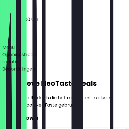
09:00 - 16:00 uur
Deals
Menu
Openingstijden
Locatie
Beoordelingen
Exclusieve NeoTaste Deals
Hier vind je alle deals die het restaurant exclusief
aanbiedt voor NeoTaste gebruikers.
2voor1 Bowls