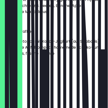
frische Früchte (z.B. Beeren, Banane, Apfel),
homemade Mandelmus
€ 9,00
Why not Waffles
Waffeln getoppt mit Kokos-Joghurt (auf Sojabasis),
homemade Apfelkompott, homemade Schoko- und
Mandelmus, frische Früchte
€ 9,50