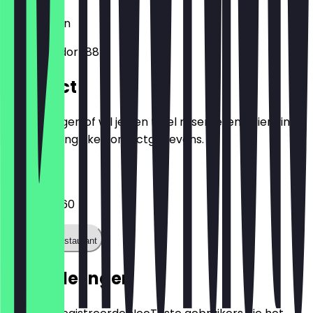
12623
Berlijn
Alt-Mahlsdorf 88
Contact
Heb je vragen of wil je een tafel reserveren? Hier vind
je alle belangrijke contactgegevens.
Telefoon
03064161360
Bel het restaurant
Beoordelingen