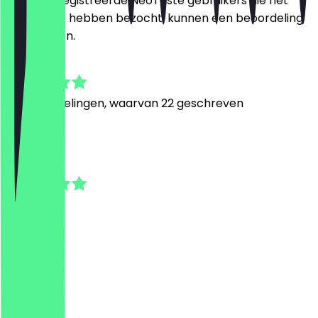
Alleen geregistreerde NeoTaste gebruikers die het
restaurant hebben bezocht, kunnen een beoordeling
achterlaten.
4.7
84
Beoordelingen, waarvan 22 geschreven
t
test
9 juli 2026
Alle super
H
Hannah