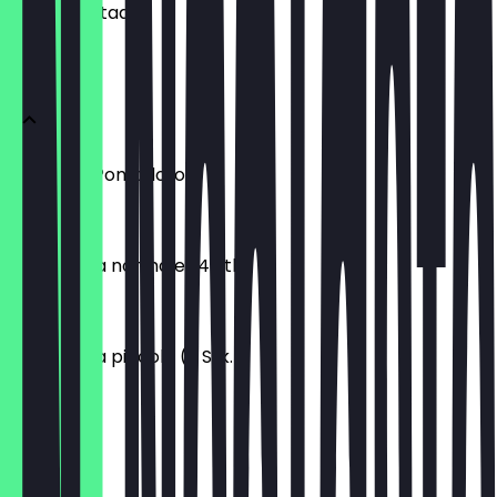
wachten staat.
Antipasti
Crema di Pomodoro
€ 5,95
Bruschetta normale (4 Stk.)
€ 8,50
Bruschetta piccola (2 Stk.)
€ 5,95
Pizza Pane
€ 8,95