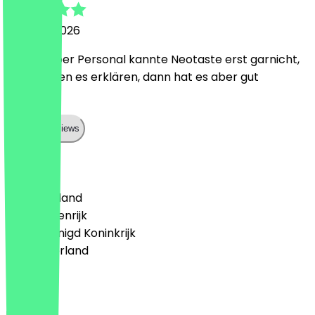
5 maart 2026
Lecker, aber Personal kannte Neotaste erst garnicht,
wir mussten es erklären, dann hat es aber gut
geklappt.
Show all reviews
Land
🇩🇪 Duitsland
🇦🇹 Oostenrijk
🇬🇧 Verenigd Koninkrijk
🇳🇱 Nederland
Taal
English