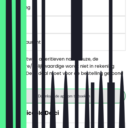
~€ 7 korting
6 dagen
in het restaurant
Je bestelt twee aperitieven naar keuze, de
goedkopere/gelijkwaardige wordt niet in rekening
gebracht. Deze deal moet voor de bestelling getoond
worden.
Download de app om te boeken
GRATIS Piccolo Dolci