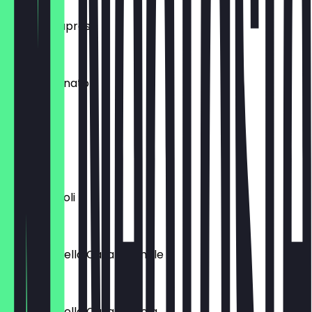
Burrata Caprese
€ 11,95
Vitello Tonnato
€ 14,95
Carpaccio
€ 16,50
Panini Piccoli
€ 4,95
Antipasti della Casa normale
€ 25,50
Antipasti della Casa piccola