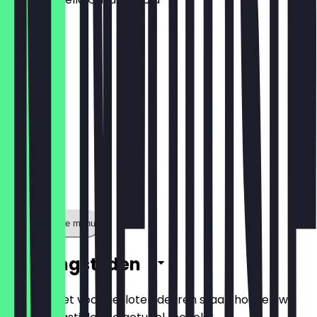
€ 16,50
Toon volledige menu
Openingstijden
Zodat je niet voor gesloten deuren staat, houden we