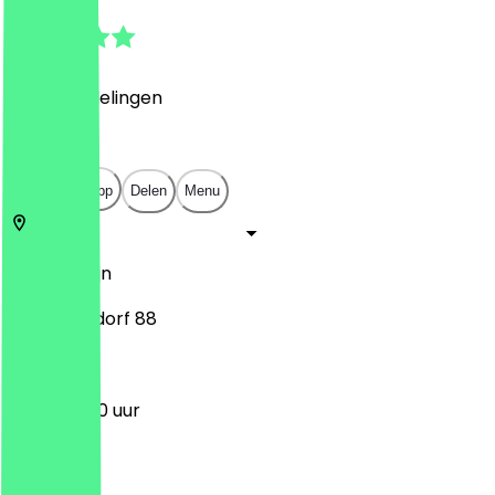
4.7
(
84
Beoordelingen
)
€
€
€
€
Open in app
Delen
Menu
12623
Berlijn
Alt-Mahlsdorf 88
11:30 - 23:00 uur
Maandag