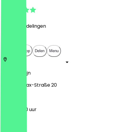
4.6
(
459
Beoordelingen
)
€
€
€
€
Open in app
Delen
Menu
10245
Berlijn
Gabriel-Max-Straße 20
11:00 - 19:00 uur
Maandag