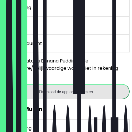
~€ 7 korting
90 dagen
in het restaurant
Bestel 2 Matcha Banana Puddings, de
goedkopere/gelijkwaardige wordt niet in rekening
gebracht.
Download de app om te boeken
GRATIS Muffin
~€ 4 korting