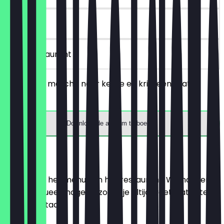
90 dagen
in het restaurant
Bestel een matcha naar keuze en krijg een gratis
muffin.
Download de app om te boeken
Menu
Hier vind je het menu van het restaurant. We houden
het zo actueel mogelijk, zodat je altijd weet wat je te
wachten staat.