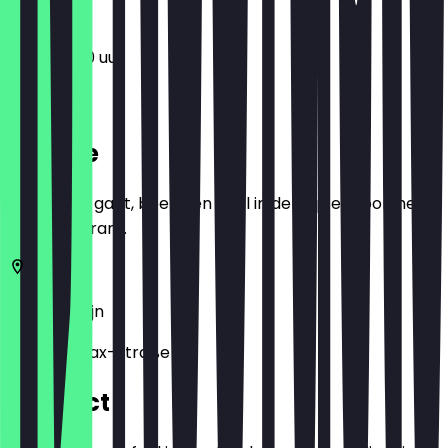
11:00 - 19:00 uur
Locatie
Voordat je gaat, boek een deal in de app en toon het in
het restaurant.
10245
Berlijn
Gabriel-Max-Straße 20
Contact