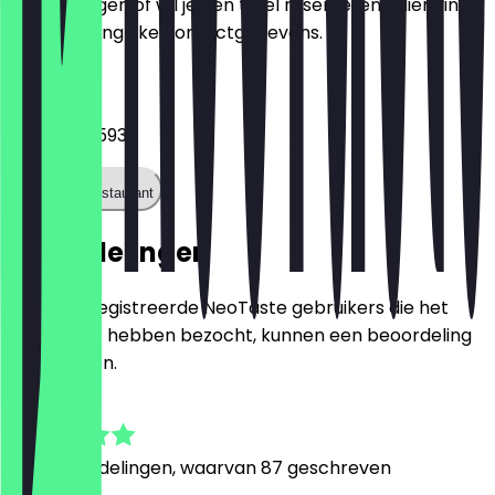
Heb je vragen of wil je een tafel reserveren? Hier vind
je alle belangrijke contactgegevens.
Telefoon
0176 20455936
Bel het restaurant
Beoordelingen
Alleen geregistreerde NeoTaste gebruikers die het
restaurant hebben bezocht, kunnen een beoordeling
achterlaten.
4.6
459
Beoordelingen, waarvan 87 geschreven