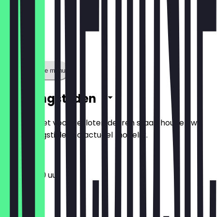
Toon volledige menu
Openingstijden
Zodat je niet voor gesloten deuren staat, houden we
de openingstijden zo actueel mogelijk.
11:00 - 19:00 uur
Maandag