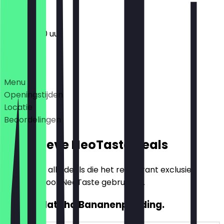
11:00 - 19:00 uur
Deals
Menu
Openingstijden
Locatie
Beoordelingen
Exclusieve NeoTaste Deals
Hier vind je alle deals die het restaurant exclusief
aanbiedt voor NeoTaste gebruikers.
2voor1 Matcha Bananenpudding.