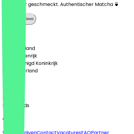
Hat lecker geschmeckt. Authentischer Matcha 🍵
Show all reviews
Land
🇩🇪 Duitsland
🇦🇹 Oostenrijk
🇬🇧 Verenigd Koninkrijk
🇳🇱 Nederland
Taal
English
Nederlands
Over
Voor bedrijven
Contact
Vacatures
FAQ
Partner