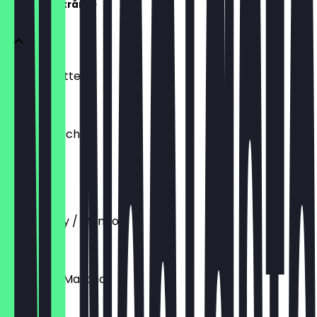
Matcha Getränke
Matcha Latte
€ 4,70
Skinny Matcha
with water
€ 4,20
Strawberry / Mango
€ 5,70
Blueberry Matcha
€ 4,90