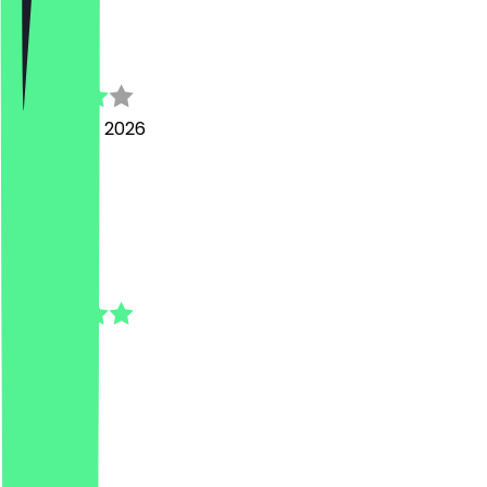
j
julie
5 augustus 2026
it's good
C
Christian
3 juli 2026
Sehr nett
C
Carol