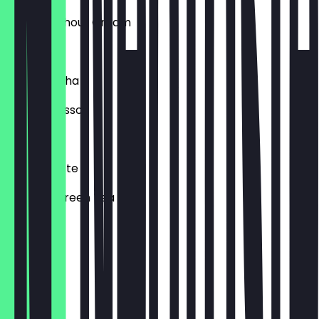
with or without Cream
€ 5,40
Dirty Matcha
with Espresso
€ 5,40
Hojicha Latte
Roasted Green Tea
€ 4,70