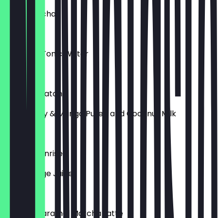
Coco Matcha
€ 4,90
Matcha x Tonic Water
€ 5,70
Tropical Matcha
Strawberry & Mango Puree and Coconut Milk
€ 5,70
Matcha Sunrise
with Orange Juice
€ 5,40
Schoko/Caramel Matcha Latte