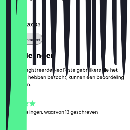
Telefoon
+4915562920243
Bel het restaurant
Beoordelingen
Alleen geregistreerde NeoTaste gebruikers die het
restaurant hebben bezocht, kunnen een beoordeling
achterlaten.
4.8
89
Beoordelingen, waarvan 13 geschreven
T