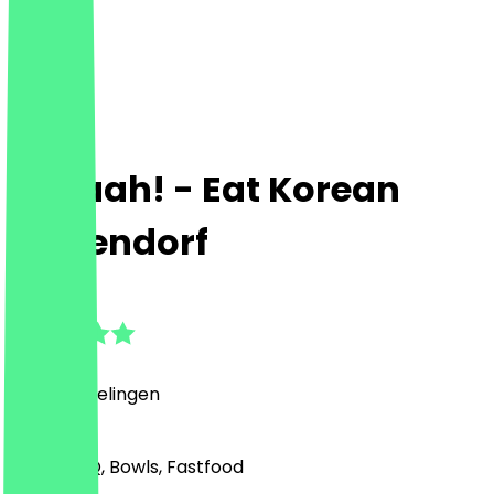
Mmaah! - Eat Korean
Zehlendorf
4.8
(
89
Beoordelingen
)
Grill & BBQ, Bowls, Fastfood