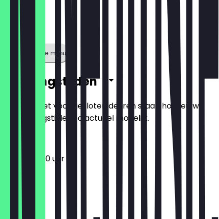
Toon volledige menu
Openingstijden
Zodat je niet voor gesloten deuren staat, houden we
de openingstijden zo actueel mogelijk.
12:00 - 22:00 uur
Maandag
Dinsdag
Woensdag