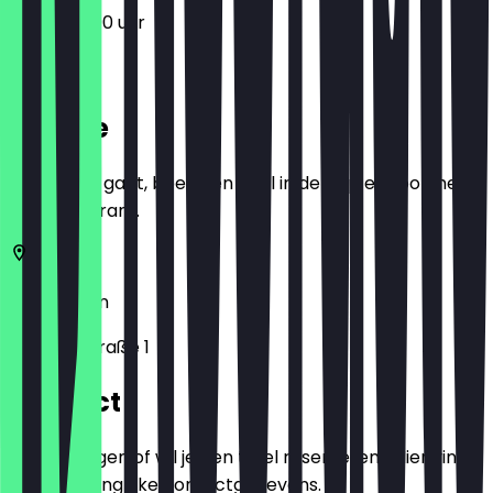
12:00 - 22:00 uur
Locatie
Voordat je gaat, boek een deal in de app en toon het in
het restaurant.
14169
Berlijn
Berliner Straße 1
Contact
Heb je vragen of wil je een tafel reserveren? Hier vind
je alle belangrijke contactgegevens.