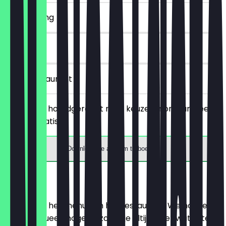
~€ 4 korting
30 dagen
in het restaurant
Bestel een hoofdgerecht naar keuze en ontvang een
drankje gratis.
Download de app om te boeken
Menu
Hier vind je het menu van het restaurant. We houden
het zo actueel mogelijk, zodat je altijd weet wat je te