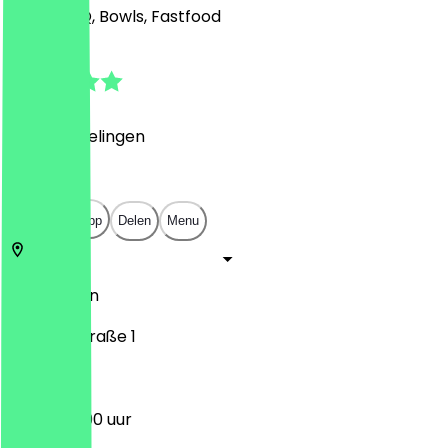
Grill & BBQ, Bowls, Fastfood
4.8
(
89
Beoordelingen
)
€
€
€
€
Open in app
Delen
Menu
14169
Berlijn
Berliner Straße 1
12:00 - 22:00 uur