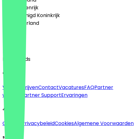
🇦🇹 Oostenrijk
🇬🇧 Verenigd Koninkrijk
🇳🇱 Nederland
Taal
English
Nederlands
Over
Voor bedrijven
Contact
Vacatures
FAQ
Partner
worden
Partner Support
Ervaringen
Juridisch
Colofon
Privacybeleid
Cookies
Algemene Voorwaarden
Sociaal