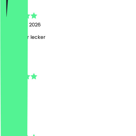
Timo
6 augustus 2026
Einfach nur lecker
J
Jochen
17 juli 2026
War gut.
A
Assad