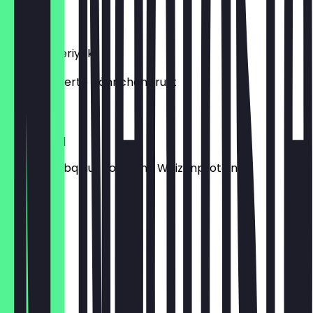
€ 11,90
Chicken Teriyaki
Mild marinierte Hähnchenbrust
€ 9,90
Vegan Bbq
Veganes Bbq aus Soja- und Weizenprotein
€ 9,90