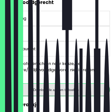
2voor1 Hoofdgerecht
~€ 9 korting
30 dagen
in het restaurant
Bestel 2 hoofdgerechten naar keuze, het
goedkopere/gelijkwaardige wordt niet in rekening
gebracht.
Download de app om te boeken
GRATIS Drankje