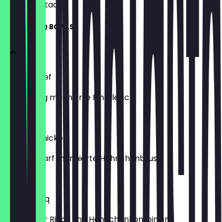
wachten staat.
KOREAN BBQ BOWLS
Bulgogi Beef
Süß-würzig marinierte Rindfleisch
€ 11,90
Hotgogi Chicken
Leicht scharf marinierte Hähnchenbrust
€ 9,90
Special Bbq
Marinierter Rind- und Hähnchenkombiniert