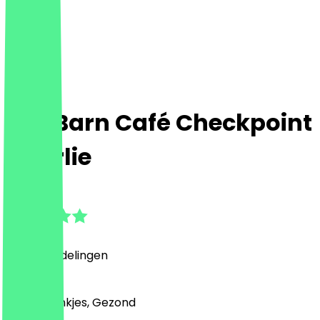
The Barn Café Checkpoint
Charlie
4.9
(
176
Beoordelingen
)
Café, Drankjes, Gezond