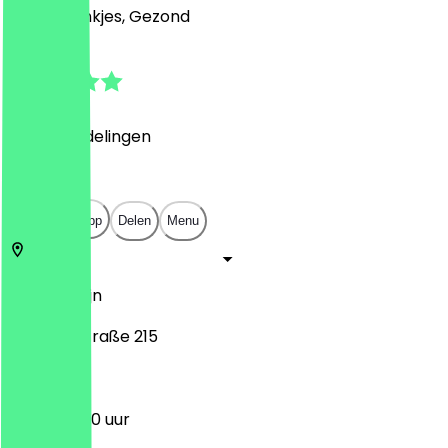
Café, Drankjes, Gezond
4.9
(
176
Beoordelingen
)
€
€
€
€
Open in app
Delen
Menu
10969
Berlijn
Friedrichstraße 215
10:00 - 18:00 uur