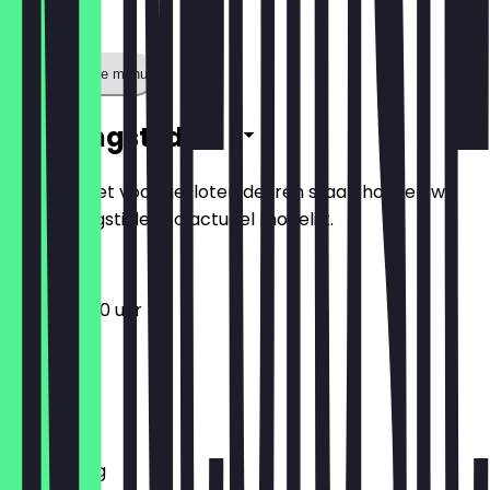
Toon volledige menu
Openingstijden
Zodat je niet voor gesloten deuren staat, houden we
de openingstijden zo actueel mogelijk.
10:00 - 18:00 uur
Maandag
Dinsdag
Woensdag
Donderdag