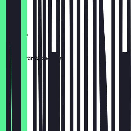
Latte
€ 4,50
Hafermilch
€ 0,50
Low Caf: Aramosa, Brasilien
€ 0,50