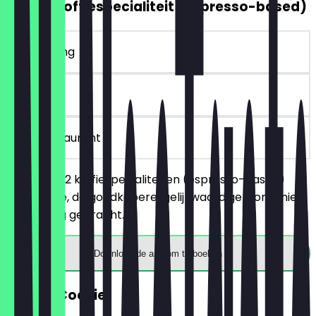
2voor1 Koffiespecialiteit (espresso-based)
~€ 5 korting
90 dagen
in het restaurant
Je bestelt 2 koffiespecialiteiten (espresso-based)
naar keuze, de goedkopere/gelijkwaardige wordt niet
in rekening gebracht.
Download de app om te boeken
GRATIS Cookie