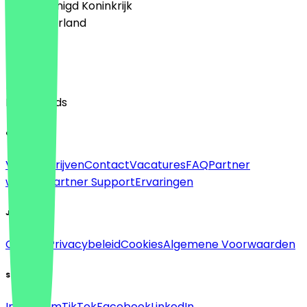
🇬🇧 Verenigd Koninkrijk
🇳🇱 Nederland
Taal
English
Nederlands
Over
Voor bedrijven
Contact
Vacatures
FAQ
Partner
worden
Partner Support
Ervaringen
Juridisch
Colofon
Privacybeleid
Cookies
Algemene Voorwaarden
Sociaal
Instagram
TikTok
Facebook
LinkedIn