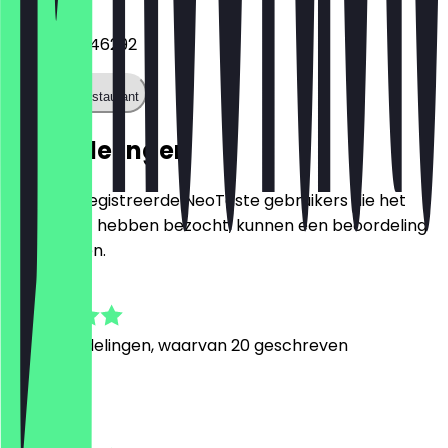
+493044046292
Bel het restaurant
Beoordelingen
Alleen geregistreerde NeoTaste gebruikers die het
restaurant hebben bezocht, kunnen een beoordeling
achterlaten.
4.9
176
Beoordelingen, waarvan 20 geschreven
D
Djalil