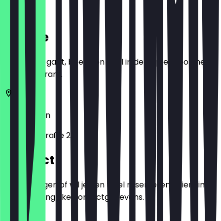
Locatie
Voordat je gaat, boek een deal in de app en toon het in
het restaurant.
10969
Berlijn
Friedrichstraße 215
Contact
Heb je vragen of wil je een tafel reserveren? Hier vind
je alle belangrijke contactgegevens.
Telefoon