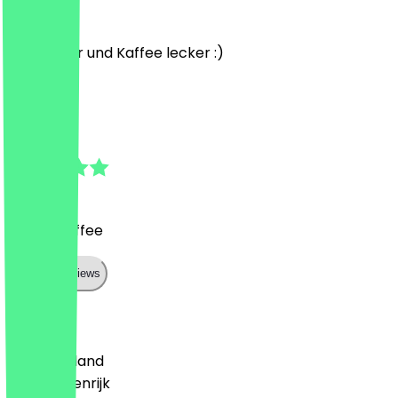
12 juli 2026
Alles super und Kaffee lecker :)
I
Ilke
2 juli 2026
Bester Kaffee
Show all reviews
Land
🇩🇪 Duitsland
🇦🇹 Oostenrijk