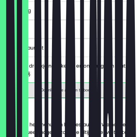
~€ 1 korting
90 dagen
in het restaurant
Bestel een drankje naar keuze en ontvang een gratis
cookie erbij.
Download de app om te boeken
Menu
Hier vind je het menu van het restaurant. We houden
het zo actueel mogelijk, zodat je altijd weet wat je te