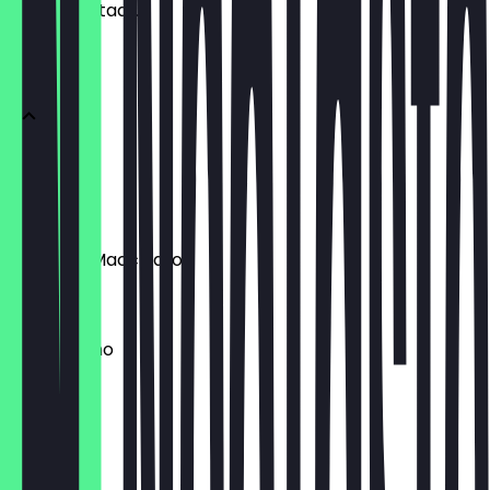
wachten staat.
ESPRESSO
Espresso
€ 3,00
Espresso Macchiato
€ 3,50
Cappuccino
€ 3,50
Flat White
€ 4,00