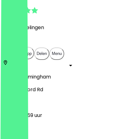
4.4
(
14
Beoordelingen
)
£
£
£
£
Open in app
Delen
Menu
B11 4DX
Birmingham
685 Stratford Rd
09:00 - 23:59 uur
Maandag