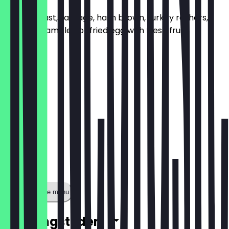
French toast, sausage, hash brown, turkey rashers,
beans, scrambled or fried egg with fresh fruits
£ 9,99
Toon volledige menu
Openingstijden