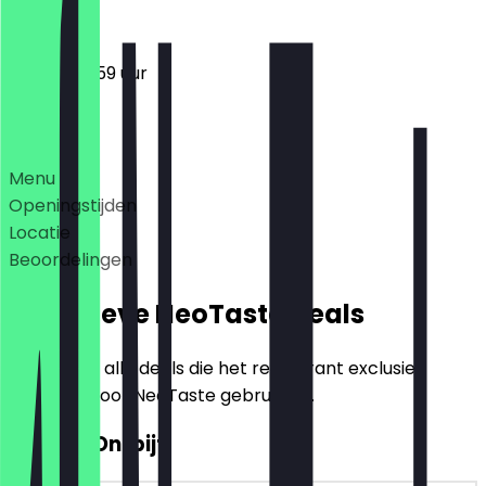
09:00 - 23:59 uur
Deals
Menu
Openingstijden
Locatie
Beoordelingen
Exclusieve NeoTaste Deals
Hier vind je alle deals die het restaurant exclusief
aanbiedt voor NeoTaste gebruikers.
2 voor 1 Ontbijt