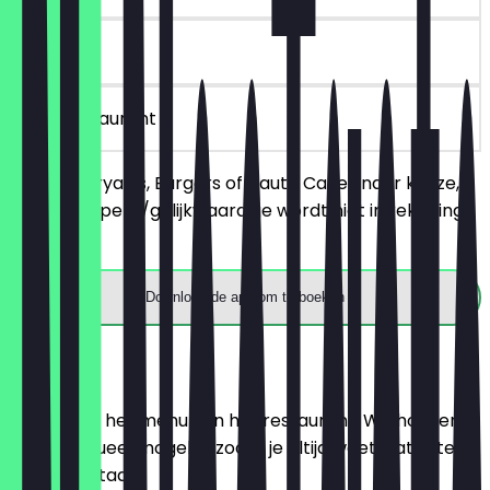
90 dagen
in het restaurant
Bestel 2 Biryanis, Burgers of Haute Cakes naar keuze,
de goedkopere/gelijkwaardige wordt niet in rekening
gebracht.
Download de app om te boeken
Menu
Hier vind je het menu van het restaurant. We houden
het zo actueel mogelijk, zodat je altijd weet wat je te
wachten staat.