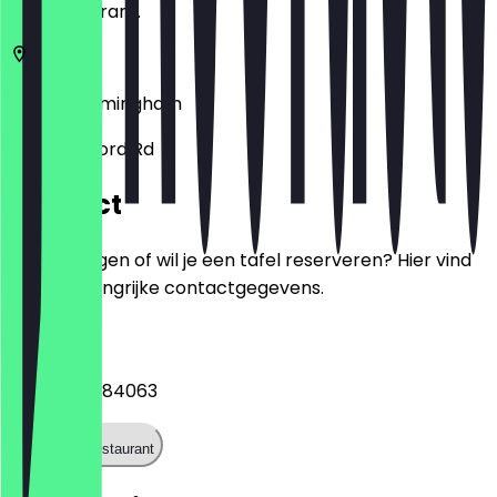
het restaurant.
B11 4DX
Birmingham
685 Stratford Rd
Contact
Heb je vragen of wil je een tafel reserveren? Hier vind
je alle belangrijke contactgegevens.
Telefoon
+447548484063
Bel het restaurant