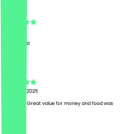
Izzy
7 juni 2026
Great bfast
I
Iram
5 februari 2025
Amazing!! Great value for money and food was
delicious!
a