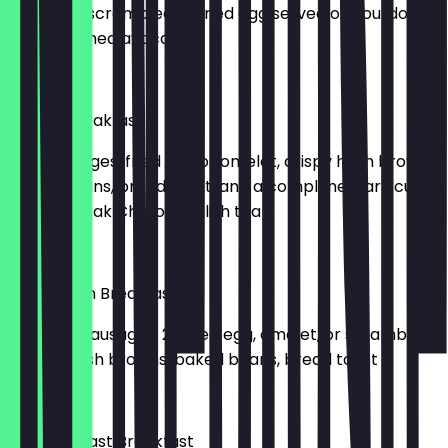
Choice of scrambled or fried egg served on sourdough
with smashed avocado
£ 6,99
English Breakfast
Two sausages, fried egg or omelet, crispy hash browns,
baked beans, bread toast, and a complimentary cup
of tea (Karak Chai or English tea)
£ 8,99
Vegetarian Breakfast
2x vegan sausages, 2x fried egg, omelet, or scrambled
egg, 2x hash browns, baked beans, bread toast
£ 8,99
French Toast Breakfast