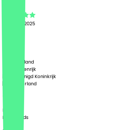
alia
16 januari 2025
thanks
Land
🇩🇪 Duitsland
🇦🇹 Oostenrijk
🇬🇧 Verenigd Koninkrijk
🇳🇱 Nederland
Taal
English
Nederlands