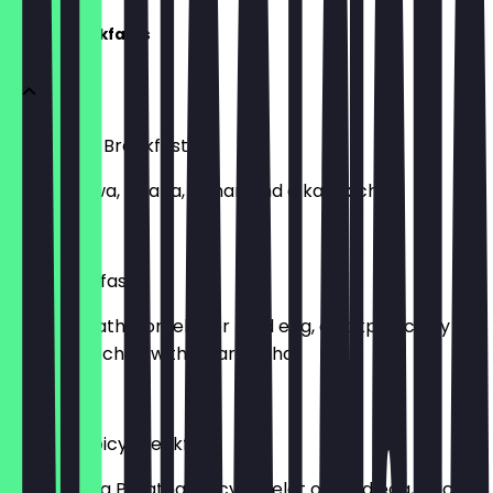
Haute Breakfasts
Halwa Pori Breakfast
2 Pori, Halwa, Chana, Achar, and a karak chai
£ 6,49
Desi Breakfast
Lacha paratha, omelet or fried egg, chickpea curry
(Chana), Achar, with a karak chai
£ 6,99
Hot and Spicy Breakfast
Spicy Lacha Paratha, spicy omelet or fried egg, spicy