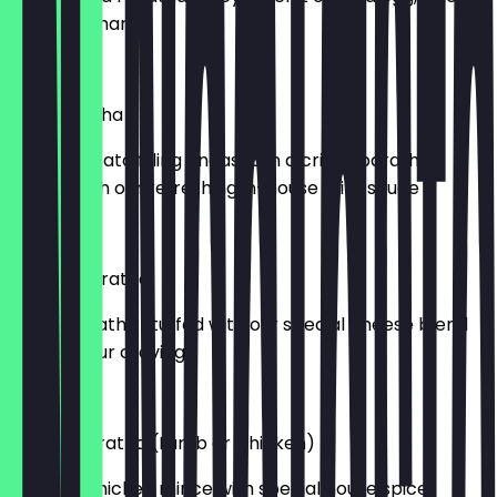
Chana, Achar
£ 7,49
Aloo Paratha
Spiced potato filling encased in a crispy paratha,
served with our refreshing in-house mint sauce
£ 3,99
Cheesy Paratha
Lacha paratha stuffed with our special cheese blend
to fulfill your craving
£ 3,99
Keema Paratha (Lamb or Chicken)
Lamb or chicken mince with special house spices