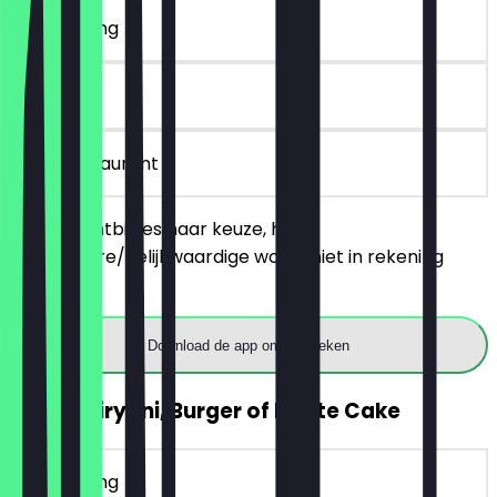
~£ 10 korting
90 dagen
in het restaurant
Bestel 2 ontbijtjes naar keuze, het
goedkopere/gelijkwaardige wordt niet in rekening
gebracht.
Download de app om te boeken
2voor1 Biryani, Burger of Haute Cake
~£ 10 korting