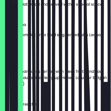
stuffed in flatbread and served with a special sauce
£ 4,99
Egg Paratha
Choice of omelet or 2x fried egg served with Lacha
Paratha
£ 4,99
Pancakes
2x butter pancakes served with fresh fruits and your
choice of sauce (Maple Syrup, Honey, Lotus, or Belgian
Chocolate)
£ 6,99
Avocado Breakfast