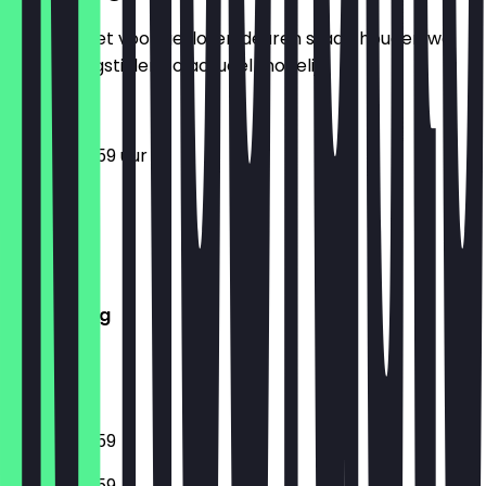
Zodat je niet voor gesloten deuren staat, houden we
de openingstijden zo actueel mogelijk.
09:00 - 23:59 uur
Maandag
Dinsdag
Woensdag
Donderdag
Vrijdag
Zaterdag
Zondag
09:00 - 23:59
09:00 - 23:59