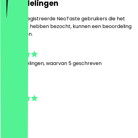
Beoordelingen
Alleen geregistreerde NeoTaste gebruikers die het
restaurant hebben bezocht, kunnen een beoordeling
achterlaten.
4.4
14
Beoordelingen, waarvan 5 geschreven
M
Midhat
11 juli 2026
working 👍
I