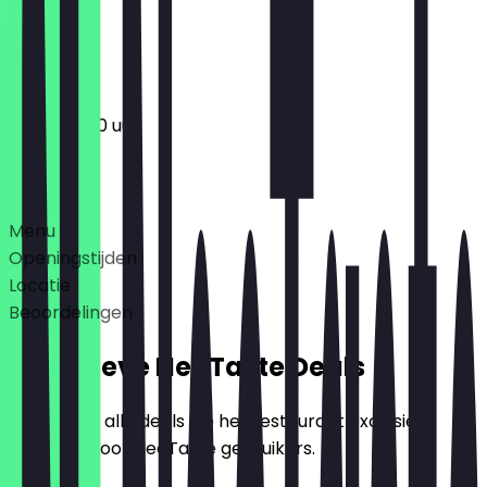
Gesloten
12:00 - 19:00 uur
Deals
Menu
Openingstijden
Locatie
Beoordelingen
Exclusieve NeoTaste Deals
Hier vind je alle deals die het restaurant exclusief
aanbiedt voor NeoTaste gebruikers.