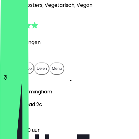
Midden-Oosters, Vegetarisch, Vegan
5.0
(
1
Beoordelingen
)
£
£
£
£
Open in app
Delen
Menu
B30 2ET
Birmingham
Midland Road 2c
12:00 - 19:00 uur