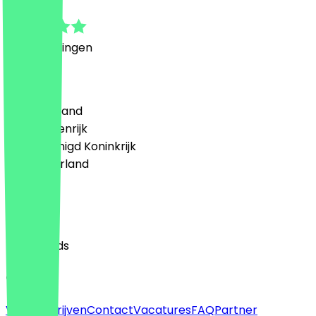
5.0
1
Beoordelingen
Land
🇩🇪 Duitsland
🇦🇹 Oostenrijk
🇬🇧 Verenigd Koninkrijk
🇳🇱 Nederland
Taal
English
Nederlands
Over
Voor bedrijven
Contact
Vacatures
FAQ
Partner