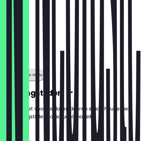
Toon volledige menu
Openingstijden
Zodat je niet voor gesloten deuren staat, houden we
de openingstijden zo actueel mogelijk.