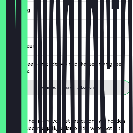
~£ 3 korting
90 dagen
in het restaurant
Je bestelt een gezonde box naar keuze en krijgt een
sapje gratis.
Download de app om te boeken
Menu
Hier vind je het menu van het restaurant. We houden
het zo actueel mogelijk, zodat je altijd weet wat je te