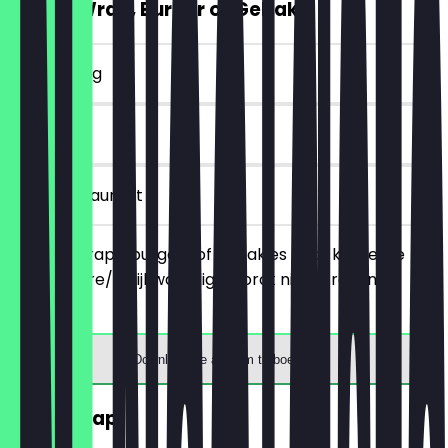
2voor1 Wrap, Burger of Gebak.
~£ 5 korting
90 dagen
in het restaurant
Bestel 2 wraps, burgers of gebakjes naar keuze, de
goedkopere/gelijkwaardige wordt niet in rekening
gebracht.
Download de app om te boeken
GRATIS Sap