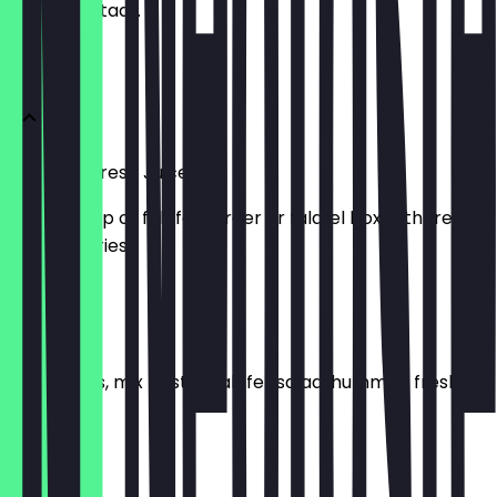
wachten staat.
DEALS
Falafel & Fresh Juice
falafel wrap or falafel burger or falafel box with fresh
juice and fries
£ 5,99
SHOF Box
vine leaves, mix pastry, falafel, salad, hummus, fresh
juice, fries
£ 11,99