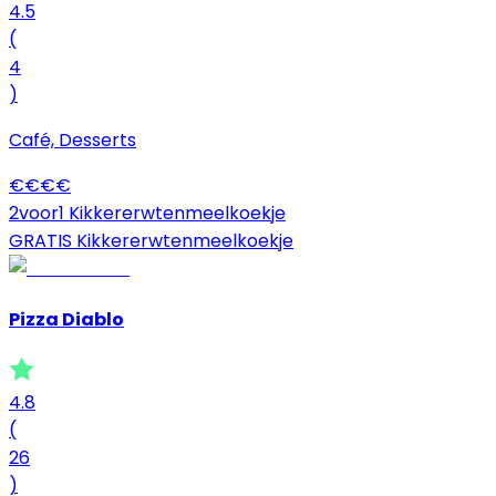
4.5
(
4
)
Café, Desserts
€
€
€
€
2voor1 Kikkererwtenmeelkoekje
GRATIS Kikkererwtenmeelkoekje
Pizza Diablo
4.8
(
26
)