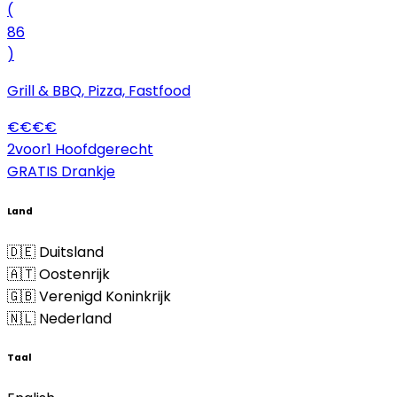
(
86
)
Grill & BBQ, Pizza, Fastfood
€
€
€
€
2voor1 Hoofdgerecht
GRATIS Drankje
Land
🇩🇪 Duitsland
🇦🇹 Oostenrijk
🇬🇧 Verenigd Koninkrijk
🇳🇱 Nederland
Taal