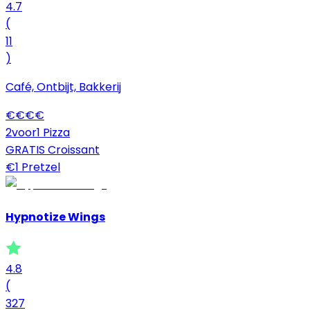
4.7
(
11
)
Café, Ontbijt, Bakkerij
€
€
€
€
2voor1 Pizza
GRATIS Croissant
€1 Pretzel
Hypnotize Wings
4.8
(
327