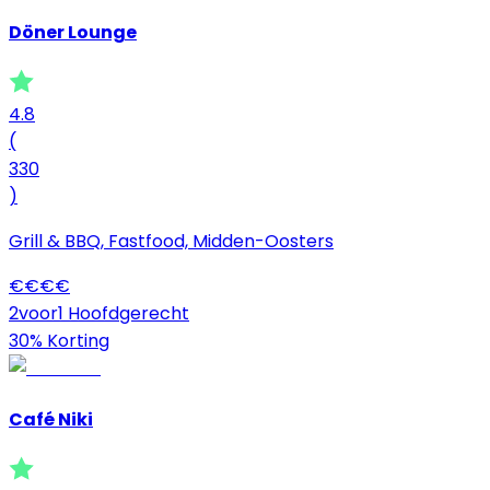
Döner Lounge
4.8
(
330
)
Grill & BBQ, Fastfood, Midden-Oosters
€
€
€
€
2voor1 Hoofdgerecht
30% Korting
Café Niki