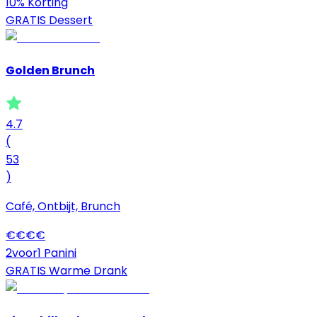
10% Korting
GRATIS Dessert
Golden Brunch
4.7
(
53
)
Café, Ontbijt, Brunch
€
€
€
€
2voor1 Panini
GRATIS Warme Drank