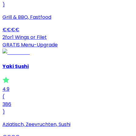
)
Grill & BBQ, Fastfood
€
€
€
€
2for1 Wings or Filet
GRATIS Menu-Upgrade
Yaki Sushi
4.9
(
386
)
Aziatisch, Zeevruchten, Sushi