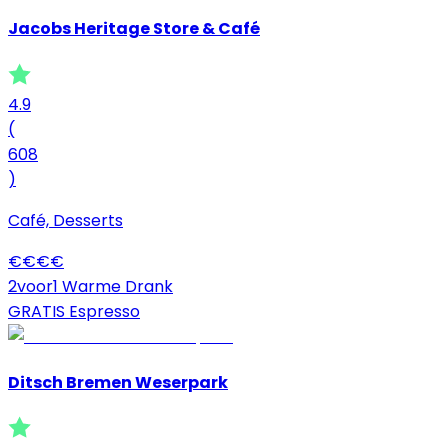
Jacobs Heritage Store & Café
4.9
(
608
)
Café, Desserts
€
€
€
€
2voor1 Warme Drank
GRATIS Espresso
Ditsch Bremen Weserpark