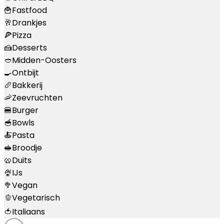
🍟
Fastfood
🥂
Drankjes
🍕
Pizza
🍰
Desserts
🥙
Midden-Oosters
🍳
Ontbijt
🥖
Bakkerij
🦐
Zeevruchten
🍔
Burger
🥣
Bowls
🍝
Pasta
🥪
Broodje
🥨
Duits
🍨
IJs
🥦
Vegan
🫑
Vegetarisch
🍅
Italiaans