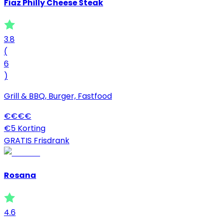
Fiaz Philly Cheese Steak
3.8
(
6
)
Grill & BBQ, Burger, Fastfood
€
€
€
€
€5 Korting
GRATIS Frisdrank
Rosana
4.6