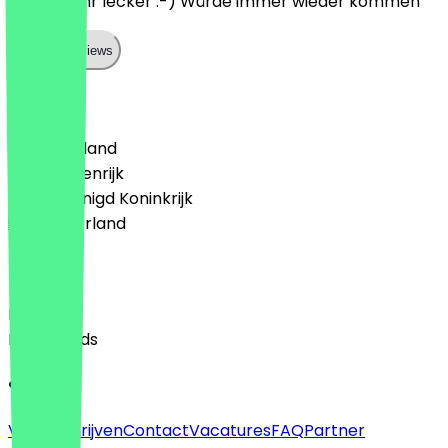
Es war sehr lecker :-) Würde immer wieder kommen
Show all reviews
Land
🇩🇪 Duitsland
🇦🇹 Oostenrijk
🇬🇧 Verenigd Koninkrijk
🇳🇱 Nederland
Taal
English
Nederlands
Over
Voor bedrijven
Contact
Vacatures
FAQ
Partner