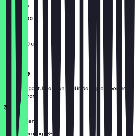
11:30 - 01:00
11:30 - 23:00
11:30 - 23:00 uur
Locatie
Voordat je gaat, boek een deal in de app en toon het in
het restaurant.
50672
Keulen
Hohenzollernring 38-40