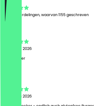
4.8
7864
Beoordelingen, waarvan 1155 geschreven
F
Felix
7 augustus 2026
super lecker
L
Laura
6 augustus 2026
War echt lecker - endlich auch glutenfree Burger