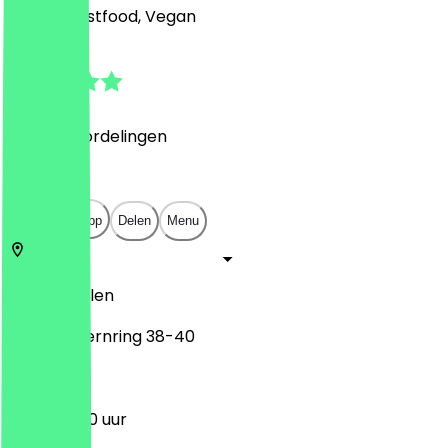
Burger, Fastfood, Vegan
4.8
(
7864
Beoordelingen
)
€
€
€
€
Open in app
Delen
Menu
50672
Keulen
Hohenzollernring 38-40
11:30 - 23:00 uur