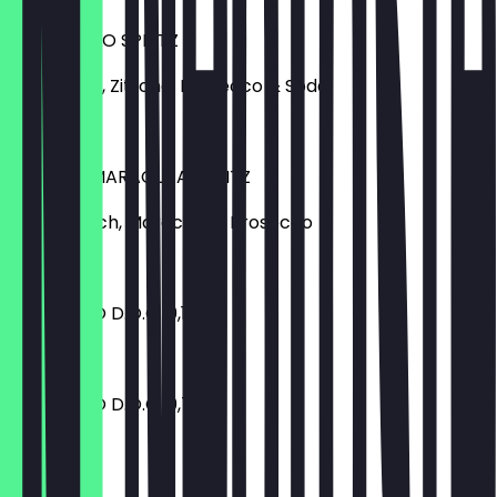
LIMONCELLO SPRITZ
Limoncello, Zitrone, Prosecco & Soda
€ 8,50
PFIRSICH MARACUJA SPRITZ
Lillet, Pfirsich, Maracuja & Prosecco
€ 8,50
PROSECCO D.O.C. 0,1 l
€ 3,90
PROSECCO D.O.C. 0,75 l
€ 25,00