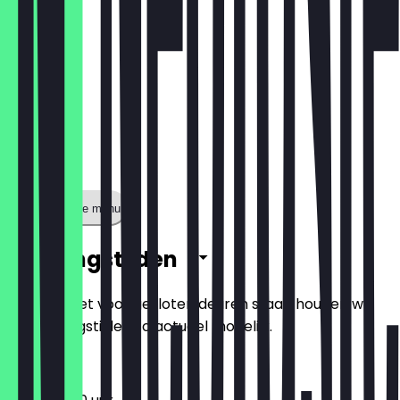
Toon volledige menu
Openingstijden
Zodat je niet voor gesloten deuren staat, houden we
de openingstijden zo actueel mogelijk.