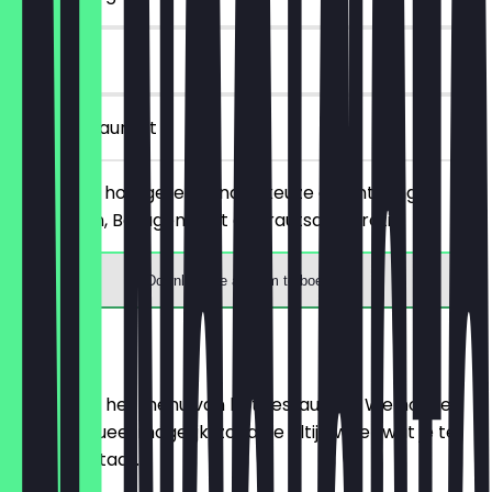
90 dagen
in het restaurant
Bestel een hoofgerecht naar keuze en ontvang
Goldfritten, Beilagensalat or Krautsalat gratis.
Download de app om te boeken
Menu
Hier vind je het menu van het restaurant. We houden
het zo actueel mogelijk, zodat je altijd weet wat je te
wachten staat.