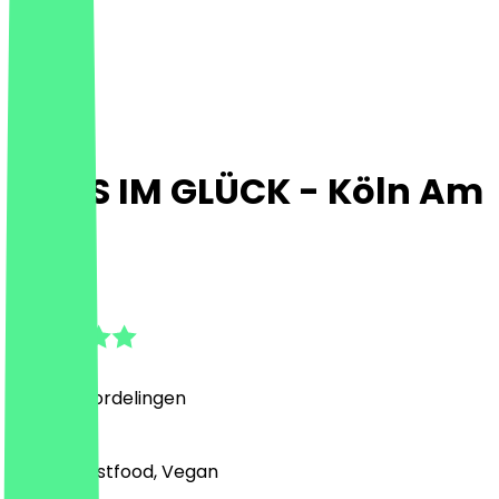
HANS IM GLÜCK - Köln Am
Ring
4.8
(
7864
Beoordelingen
)
Burger, Fastfood, Vegan