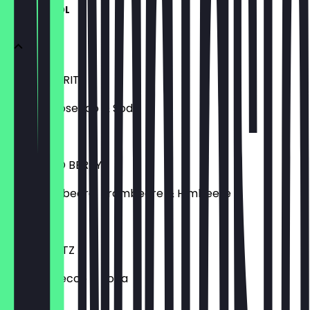
MIT ALKOHOL
APEROL SPRITZ
Aperol, Prosecco & Soda
€ 8,50
LILLET WILD BERRY
Lillet, Waldbeere, Brombeere & Himbeere
€ 8,50
SARTI SPRITZ
Sarti, Prosecco & Soda
€ 8,50