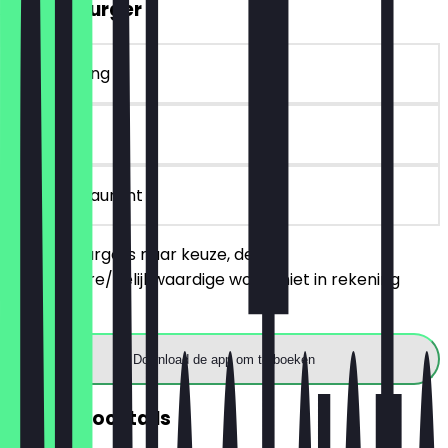
2voor1 Burger
~€ 13 korting
90 dagen
in het restaurant
Bestel 2 burgers naar keuze, de
goedkopere/gelijkwaardige wordt niet in rekening
gebracht.
Download de app om te boeken
2voor1 Cocktails