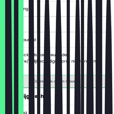
~€ 10 korting
90 dagen
in het restaurant
Bestel 2 cocktails naar keuze, de
goedkopere/gelijkwaardige wordt niet in rekening
gebracht.
Download de app om te boeken
GRATIS Bijgerecht
~€ 5 korting