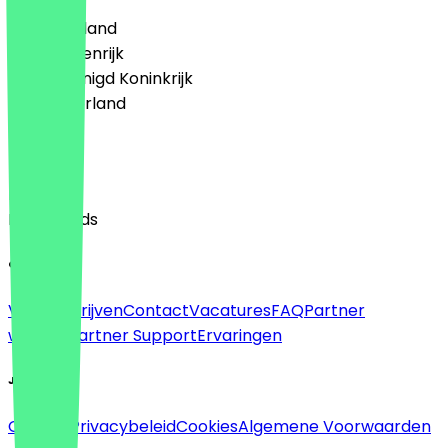
🇩🇪 Duitsland
🇦🇹 Oostenrijk
🇬🇧 Verenigd Koninkrijk
🇳🇱 Nederland
Taal
English
Nederlands
Over
Voor bedrijven
Contact
Vacatures
FAQ
Partner
worden
Partner Support
Ervaringen
Juridisch
Colofon
Privacybeleid
Cookies
Algemene Voorwaarden