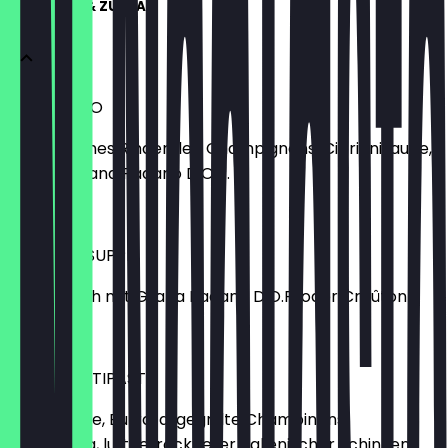
ANTIPASTI & ZUPPA
CARPACCIO
Hauchdünnes Rinderfilet, Champignons, Ciprianisauce,
Rucola, Grana Padano D.O.P.
€ 14,45
TOMATEN­SUPPE
Auf Wunsch mit Grana Padano D.O.P. oder Croûton
€ 5,95
PIATTO ANTIPASTI
Grillgemüse, Burrata, gegrillte Champinons,
Bruschetta, luftgetrockneter italienischer Schinken,