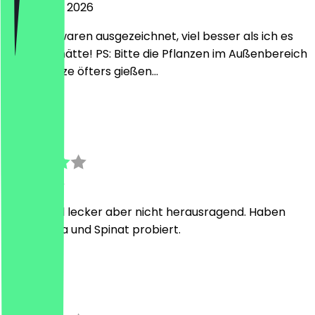
2 augustus 2026
Die Pinsa waren ausgezeichnet, viel besser als ich es
erwartet hätte! PS: Bitte die Pflanzen im Außenbereich
bei der Hitze öfters gießen...
I
Isabell
30 juli 2026
Pinsas sind lecker aber nicht herausragend. Haben
bruschetta und Spinat probiert.
K
Kara