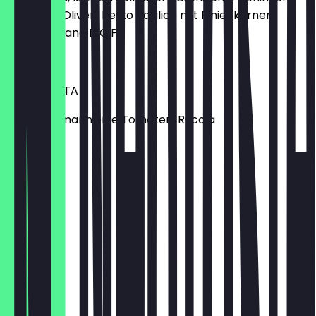
schwarze Oliven, Pesto Basilico mit Pinienkernen,
Grana Padano D.O.P.
€ 16,95
BRUSCHETTA
Ciabatta, marinierte Tomaten, Rucola
€ 3,95