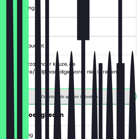
~€ 16 korting
90 dagen
in het restaurant
Bestel 2 pizza's naar keuze, de
goedkopere/gelijkwaardige wordt niet in rekening
gebracht.
Download de app om te boeken
GRATIS Zoetigheden
~€ 7 korting