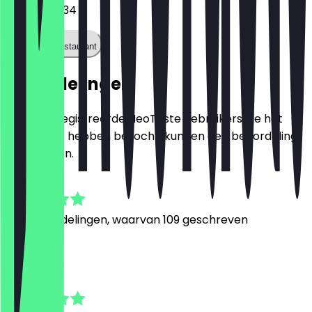
022117062134
Bel het restaurant
Beoordelingen
Alleen geregistreerde NeoTaste gebruikers die het
restaurant hebben bezocht, kunnen een beoordeling
achterlaten.
4.7
1312
Beoordelingen, waarvan 109 geschreven
R
Ralf