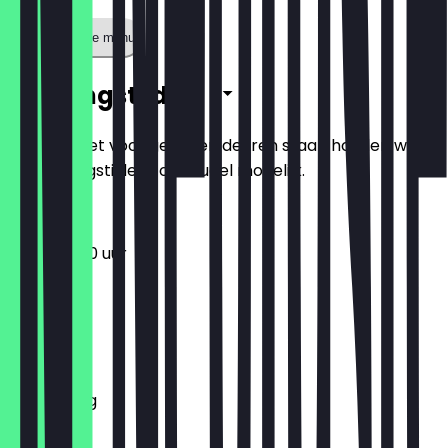
Toon volledige menu
Openingstijden
Zodat je niet voor gesloten deuren staat, houden we
de openingstijden zo actueel mogelijk.
11:30 - 23:00 uur
Maandag
Dinsdag
Woensdag
Donderdag
Vrijdag