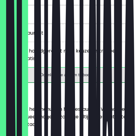
90 dagen
in het restaurant
Bestel een hoofdgerecht naar keuze en krijg een
dessert gratis.
Download de app om te boeken
Menu
Hier vind je het menu van het restaurant. We houden
het zo actueel mogelijk, zodat je altijd weet wat je te
wachten staat.