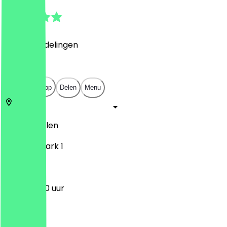
4.7
(
1312
Beoordelingen
)
€
€
€
€
Open in app
Delen
Menu
50670
Keulen
Im Mediapark 1
11:30 - 23:00 uur
Maandag