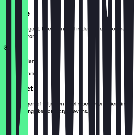
Locatie
Voordat je gaat, boek een deal in de app en toon het in
het restaurant.
50670
Keulen
Im Mediapark 1
Contact
Heb je vragen of wil je een tafel reserveren? Hier vind
je alle belangrijke contactgegevens.
Telefoon