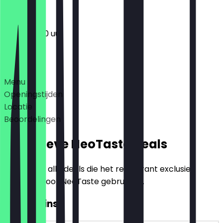
11:30 - 23:00 uur
Deals
Menu
Openingstijden
Locatie
Beoordelingen
Exclusieve NeoTaste Deals
Hier vind je alle deals die het restaurant exclusief
aanbiedt voor NeoTaste gebruikers.
2voor1 Pinsa