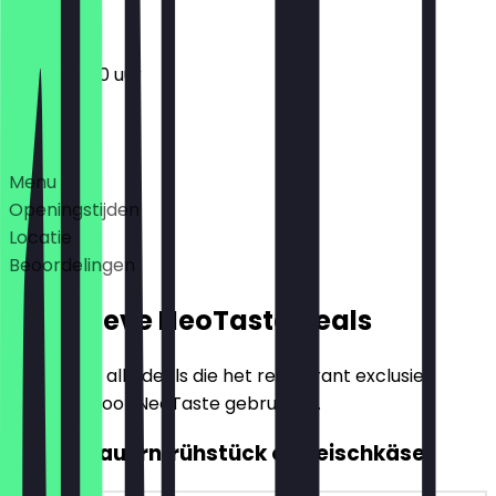
12:00 - 21:00 uur
Deals
Menu
Openingstijden
Locatie
Beoordelingen
Exclusieve NeoTaste Deals
Hier vind je alle deals die het restaurant exclusief
aanbiedt voor NeoTaste gebruikers.
2voor1 Bauernfrühstück of Fleischkäse