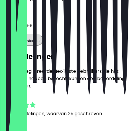
Telefoon
035149771660
Bel het restaurant
Beoordelingen
Alleen geregistreerde NeoTaste gebruikers die het
restaurant hebben bezocht, kunnen een beoordeling
achterlaten.
4.8
146
Beoordelingen, waarvan 25 geschreven
P