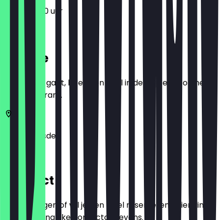
12:00 - 21:00 uur
Locatie
Voordat je gaat, boek een deal in de app en toon het in
het restaurant.
01067
Dresden
Postpl. 2
Contact
Heb je vragen of wil je een tafel reserveren? Hier vind
je alle belangrijke contactgegevens.