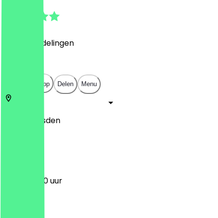
4.8
(
146
Beoordelingen
)
€
€
€
€
Open in app
Delen
Menu
01067
Dresden
Postpl. 2
12:00 - 21:00 uur
Maandag