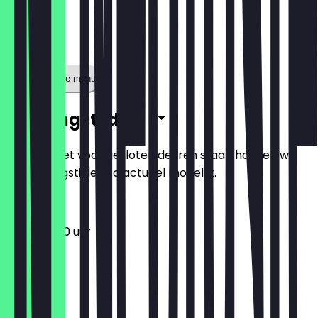
Toon volledige menu
Openingstijden
Zodat je niet voor gesloten deuren staat, houden we
de openingstijden zo actueel mogelijk.
12:00 - 21:00 uur
Maandag
Dinsdag