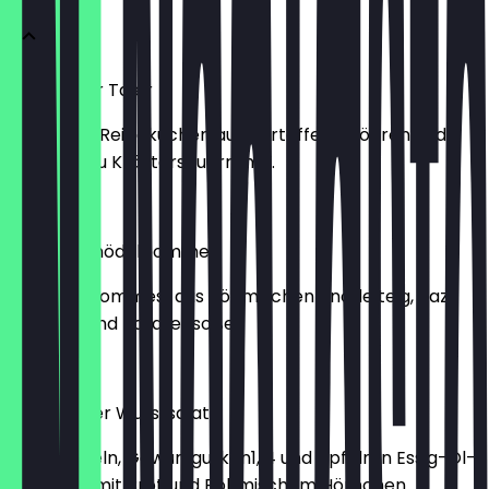
Karlsbader Taler
Herzhafte Reibekuchen aus Kartoffeln, Möhren und
Lauch, dazu Kräutersauerrahm.
€ 11,92
Wenzel-Knödelpommes
Leckere „Pommes" aus Böhmischen Knödelteig, dazu
Ketchup und Tatarensoße
€ 5,94
Böhmischer Wurstsalat
mit Zwiebeln, Gewürzgurken1, 4 und Äpfeln in Essig-Öl-
Marinade mit Brot und Böhmischem Hörnchen