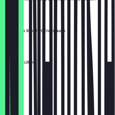
€ 12,71
Topinka
Geröstetes Brot mit Knoblauch
€ 6,93
Brezel
mit Butterfüllung
€ 3,82