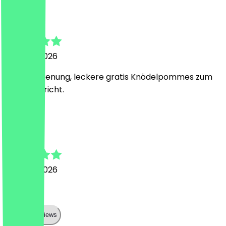
Grit
5 maart 2026
Nette Bedienung, leckere gratis Knödelpommes zum
Mittagsgericht.
A
André
5 maart 2026
toll
Show all reviews