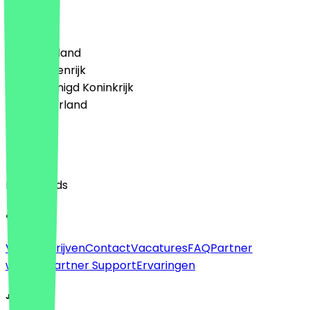
Land
🇩🇪 Duitsland
🇦🇹 Oostenrijk
🇬🇧 Verenigd Koninkrijk
🇳🇱 Nederland
Taal
English
Nederlands
Over
Voor bedrijven
Contact
Vacatures
FAQ
Partner
worden
Partner Support
Ervaringen
Juridisch