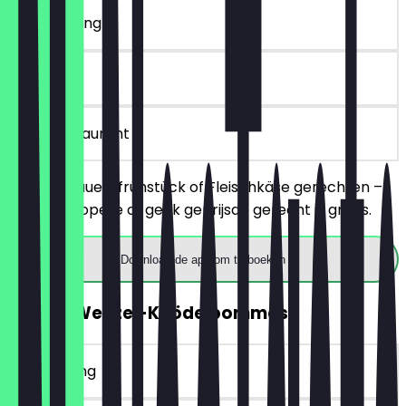
~€ 14 korting
90 dagen
in het restaurant
Bestel 2 Bauernfrühstück of Fleischkäse gerechten –
het goedkopere of gelijk geprijsde gerecht is gratis.
Download de app om te boeken
GRATIS Wenzel-Knödelpommes
~€ 6 korting