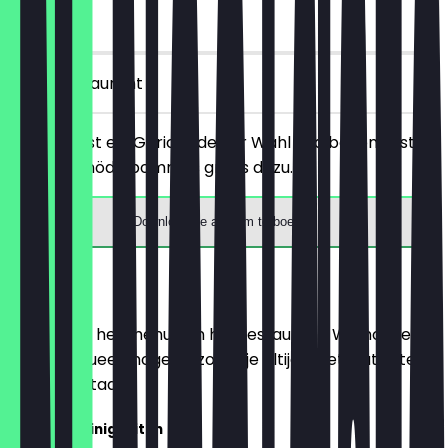
30 dagen
in het restaurant
Du bestellst ein Gericht deiner Wahl und bekommst
Wenzel-Knödelpommes gratis dazu.
Download de app om te boeken
Menu
Hier vind je het menu van het restaurant. We houden
het zo actueel mogelijk, zodat je altijd weet wat je te
wachten staat.
Leckere Kleinigkeiten