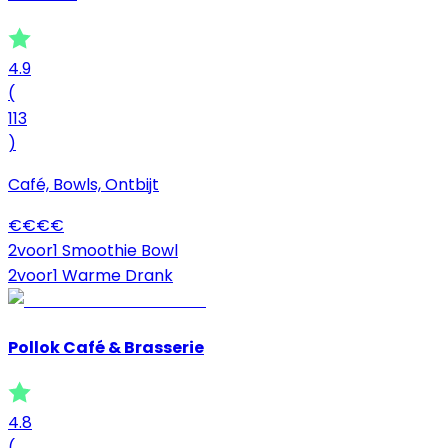
4.9
(
113
)
Café, Bowls, Ontbijt
€
€
€
€
2voor1 Smoothie Bowl
2voor1 Warme Drank
Pollok Café & Brasserie
4.8
(