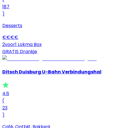
187
)
Desserts
€
€
€
€
2voor1 Lokma Box
GRATIS Drankje
Ditsch Duisburg U-Bahn Verbindungshal
4.6
(
23
)
Café, Ontbijt, Bakkerij