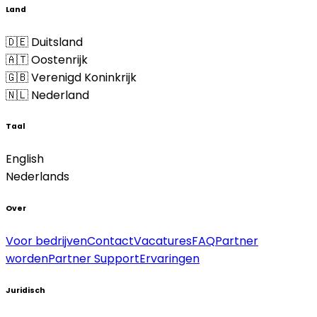
Land
🇩🇪 Duitsland
🇦🇹 Oostenrijk
🇬🇧 Verenigd Koninkrijk
🇳🇱 Nederland
Taal
English
Nederlands
Over
Voor bedrijven
Contact
Vacatures
FAQ
Partner
worden
Partner Support
Ervaringen
Juridisch