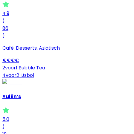
4.9
(
86
)
Café, Desserts, Aziatisch
€
€
€
€
2voor1 Bubble Tea
4voor2 IJsbol
Yuliin‘s
5.0
(