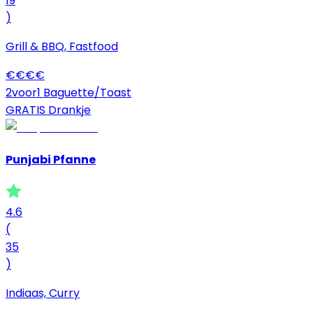
19
)
Grill & BBQ, Fastfood
€
€
€
€
2voor1 Baguette/Toast
GRATIS Drankje
Punjabi Pfanne
4.6
(
35
)
Indiaas, Curry