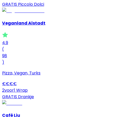
GRATIS Piccolo Dolci
Veganland Alstadt
4.9
(
98
)
Pizza, Vegan, Turks
€
€
€
€
2voor1 Wrap
GRATIS Drankje
Café Liu