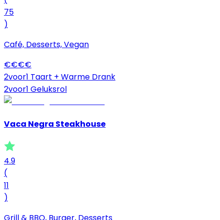
75
)
Café, Desserts, Vegan
€
€
€
€
2voor1 Taart + Warme Drank
2voor1 Geluksrol
Vaca Negra Steakhouse
4.9
(
11
)
Grill & BBQ, Burger, Desserts