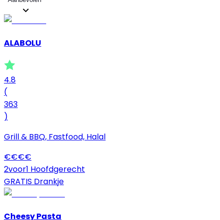
ALABOLU
4.8
(
363
)
Grill & BBQ, Fastfood, Halal
€
€
€
€
2voor1 Hoofdgerecht
GRATIS Drankje
Cheesy Pasta