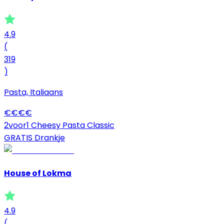
4.9
(
319
)
Pasta, Italiaans
€
€
€
€
2voor1 Cheesy Pasta Classic
GRATIS Drankje
House of Lokma
4.9
(