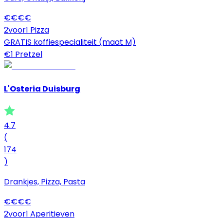
€
€
€
€
2voor1 Pizza
GRATIS koffiespecialiteit (maat M)
€1 Pretzel
L'Osteria Duisburg
4.7
(
174
)
Drankjes, Pizza, Pasta
€
€
€
€
2voor1 Aperitieven