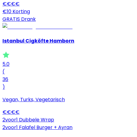
€
€
€
€
€10 Korting
GRATIS Drank
Istanbul Cigköfte Hamborn
5.0
(
36
)
Vegan, Turks, Vegetarisch
€
€
€
€
2voor1 Dubbele Wrap
2voor1 Falafel Burger + Ayran