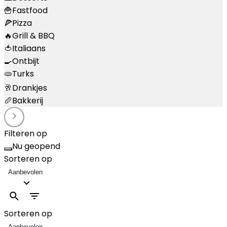
🍟
Fastfood
🍕
Pizza
🔥
Grill & BBQ
🍅
Italiaans
🍳
Ontbijt
🫓
Turks
🥂
Drankjes
🥖
Bakkerij
Filteren op
Nu geopend
Sorteren op
Aanbevolen
Sorteren op
Aanbevolen