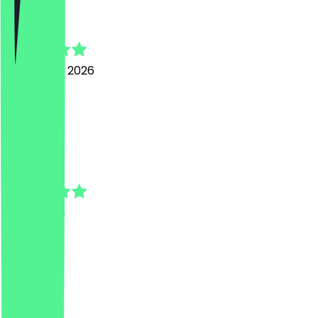
Valeria
3 augustus 2026
bombe
N
NeoTaster
25 juli 2026
Top
A
Anna