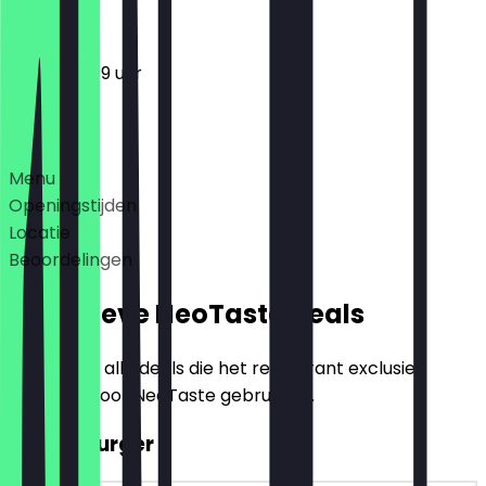
12:00 - 23:59 uur
Deals
Menu
Openingstijden
Locatie
Beoordelingen
Exclusieve NeoTaste Deals
Hier vind je alle deals die het restaurant exclusief
aanbiedt voor NeoTaste gebruikers.
2voor1 Burger