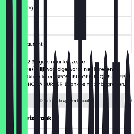
~€ 16 korting
90 dagen
in het restaurant
Je bestelt 2 Burgers naar keuze, de
goedkopere/gelijkwaardige wordt niet in rekening
gebracht. Uitgesloten: BROSKIBURGER, BBQ-BURGER
EN BROKLAHOMA BURGER. Drankjes niet inbegrepen.
Download de app om te boeken
GRATIS Frisdrank