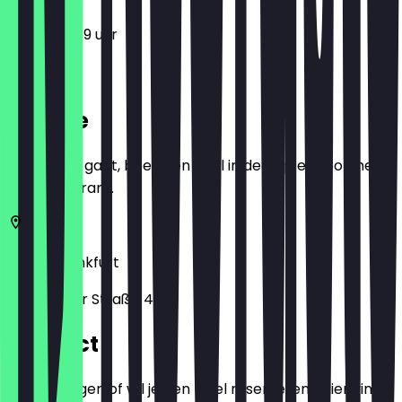
12:00 - 23:59 uur
Locatie
Voordat je gaat, boek een deal in de app en toon het in
het restaurant.
60329
Frankfurt
Münchener Straße 43
Contact
Heb je vragen of wil je een tafel reserveren? Hier vind