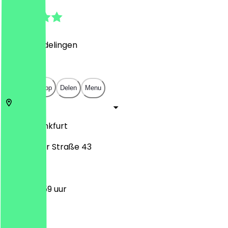
4.9
(
614
Beoordelingen
)
€
€
€
€
Open in app
Delen
Menu
60329
Frankfurt
Münchener Straße 43
12:00 - 23:59 uur
Maandag