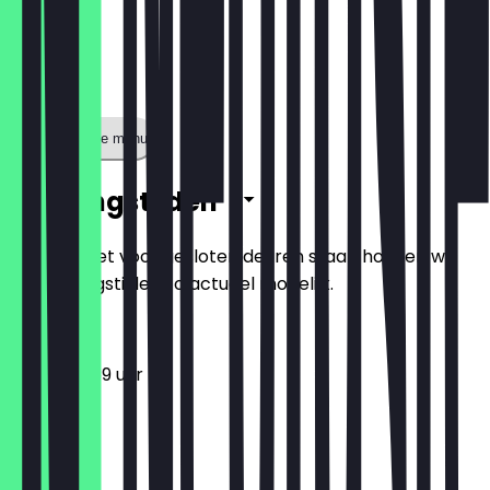
Toon volledige menu
Openingstijden
Zodat je niet voor gesloten deuren staat, houden we
de openingstijden zo actueel mogelijk.
12:00 - 23:59 uur
Maandag
Dinsdag