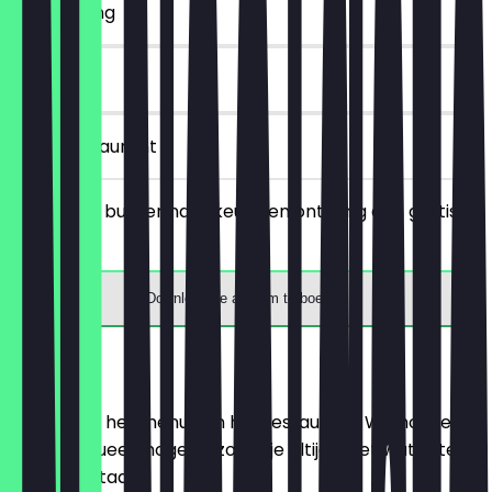
~€ 3 korting
90 dagen
in het restaurant
Bestel een burger naar keuze en ontvang een gratis
frisdrank.
Download de app om te boeken
Menu
Hier vind je het menu van het restaurant. We houden
het zo actueel mogelijk, zodat je altijd weet wat je te
wachten staat.