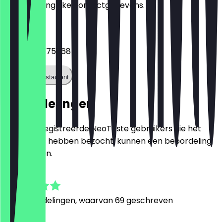
je alle belangrijke contactgegevens.
Telefoon
+4915777775568
Bel het restaurant
Beoordelingen
Alleen geregistreerde NeoTaste gebruikers die het
restaurant hebben bezocht, kunnen een beoordeling
achterlaten.
4.9
614
Beoordelingen, waarvan 69 geschreven
V