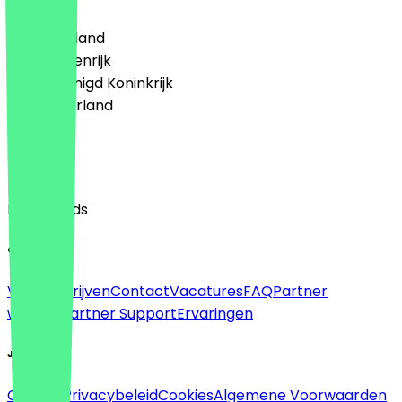
🇩🇪 Duitsland
🇦🇹 Oostenrijk
🇬🇧 Verenigd Koninkrijk
🇳🇱 Nederland
Taal
English
Nederlands
Over
Voor bedrijven
Contact
Vacatures
FAQ
Partner
worden
Partner Support
Ervaringen
Juridisch
Colofon
Privacybeleid
Cookies
Algemene Voorwaarden