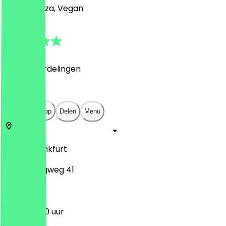
Burger, Pizza, Vegan
4.9
(
1890
Beoordelingen
)
€
€
€
€
Open in app
Delen
Menu
60322
Frankfurt
Grüneburgweg 41
11:30 - 22:00 uur