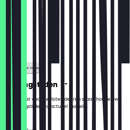
Toon volledige menu
Openingstijden
Zodat je niet voor gesloten deuren staat, houden we
de openingstijden zo actueel mogelijk.