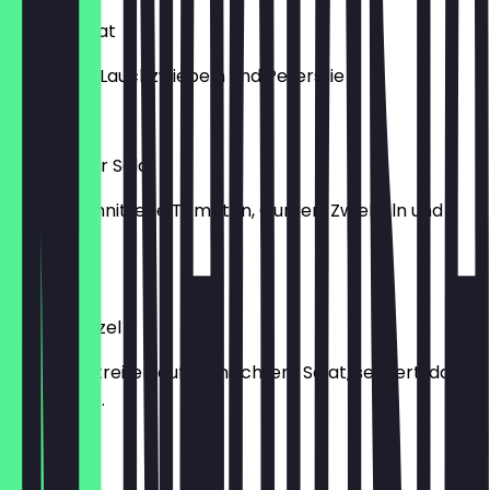
Tabule Salat
Bulgur mit Lauchzwiebeln und Petersilie
€ 5,70
Israelischer Salat
klein geschnittene Tomaten, Gurken, Zwiebeln und
Petersilie
€ 5,70
Salaschnitzel
Schnitzelstreifen auf gemischtem Salat, serviert, dazu
Tahinisoße.
€ 9,90