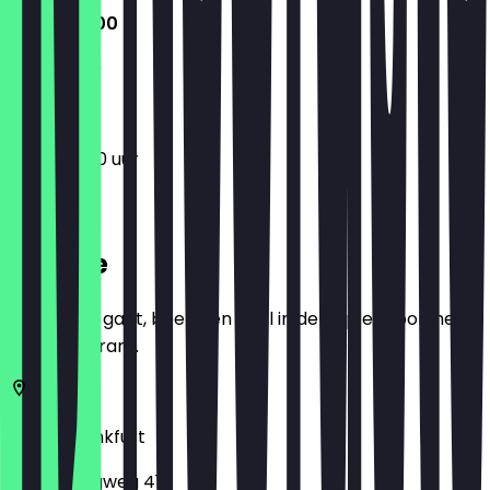
11:30 - 22:00
11:30 - 21:30
11:30 - 22:00 uur
Locatie
Voordat je gaat, boek een deal in de app en toon het in
het restaurant.
60322
Frankfurt
Grüneburgweg 41