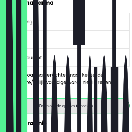
2voor1 Shawarma
~€ 13 korting
90 dagen
in het restaurant
Bestel 2 shoarma gerechten naar keuze, de
goedkopere/gelijkwaardige wordt niet in rekening
gebracht.
Download de app om te boeken
GRATIS Brownie