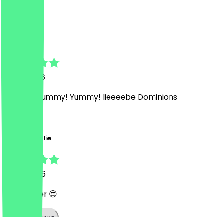
F
Frida
19 juni 2026
Yummy! Yummy! Yummy! lieeeebe Dominions
P
Pauline Leslie
16 juni 2026
sehr lecker 😍