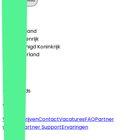
Show all reviews
Land
🇩🇪 Duitsland
🇦🇹 Oostenrijk
🇬🇧 Verenigd Koninkrijk
🇳🇱 Nederland
Taal
English
Nederlands
Over
Voor bedrijven
Contact
Vacatures
FAQ
Partner
worden
Partner Support
Ervaringen