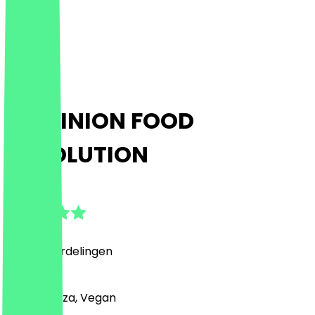
DOMINION FOOD
REVOLUTION
4.9
(
1890
Beoordelingen
)
Burger, Pizza, Vegan