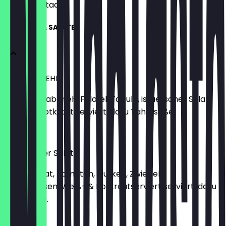
wachten staat.
STARTERS & SALATE
SALAT & MEHR
Hummus, Labaneh, Falafel, Tabule, israelischer Salat,
Weiß- & Rotkraut serviert, dazu Tahinisoße.
€ 9,90
Gemischter Salat
Eisbergsalat, Tomaten, Gurken, Zwiebeln,
Kichererbsen, Weiß- & Rotkrautserviert serviert, dazu
Tahinisoße.
€ 7,80