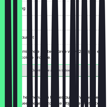
~€ 5 korting
90 dagen
in het restaurant
Vanaf een minimale bestelwaarde van €25 krijg je een
gratis chocolade brownie.
Download de app om te boeken
Menu
Hier vind je het menu van het restaurant. We houden
het zo actueel mogelijk, zodat je altijd weet wat je te