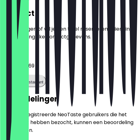
Contact
Heb je vragen of wil je een tafel reserveren? Hier vind
je alle belangrijke contactgegevens.
Telefoon
06976021769
Bel het restaurant
Beoordelingen
Alleen geregistreerde NeoTaste gebruikers die het
restaurant hebben bezocht, kunnen een beoordeling
achterlaten.