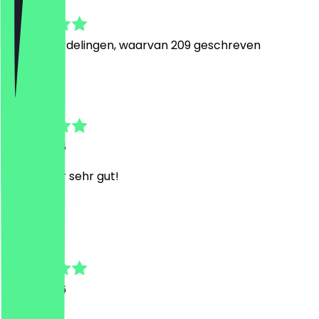
4.9
1890
Beoordelingen, waarvan 209 geschreven
D
David
24 juli 2026
Wie immer sehr gut!
H
Hans
24 juli 2026
Lecker 🤤