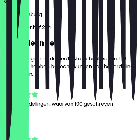
22767
Hamburg
Am Brunnenhof 2-4
Beoordelingen
Alleen geregistreerde NeoTaste gebruikers die het
restaurant hebben bezocht, kunnen een beoordeling
achterlaten.
4.9
1295
Beoordelingen, waarvan 100 geschreven
L
Linda