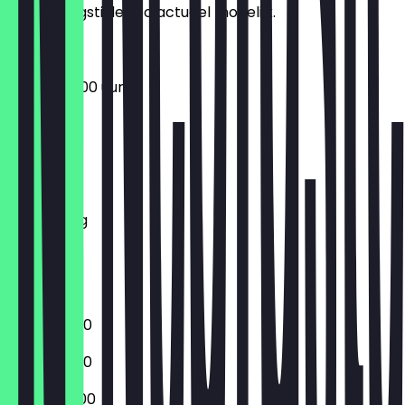
de openingstijden zo actueel mogelijk.
14:00 - 04:00 uur
Maandag
Dinsdag
Woensdag
Donderdag
Vrijdag
Zaterdag
Zondag
14:00 - 01:00
14:00 - 01:00
14:00 - 02:00