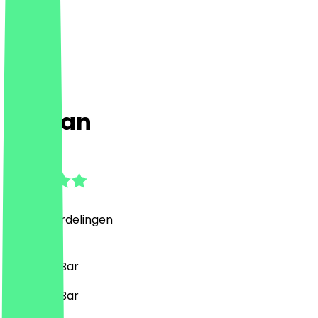
Pelican
4.9
(
1295
Beoordelingen
)
Drankjes, Bar
Drankjes, Bar