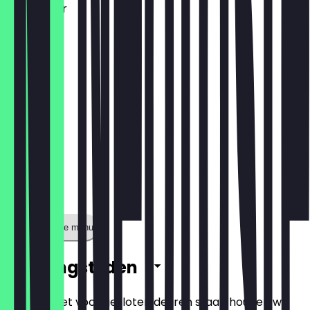
Bayreuther
€ 3,00
Toon volledige menu
Openingstijden
Zodat je niet voor gesloten deuren staat, houden we