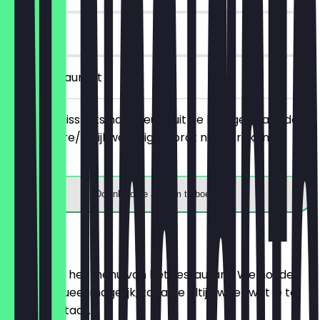
90 dagen
in het restaurant
Bestel 2 huisshots naar keuze uit de huidige kaart, de
goedkopere/gelijkwaardige wordt niet in rekening
gebracht.
Download de app om te boeken
Menu
Hier vind je het menu van het restaurant. We houden
het zo actueel mogelijk, zodat je altijd weet wat je te
wachten staat.