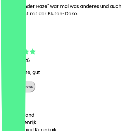
Der "Lavender Haze" war mal was anderes und auch
interessant mit der Blüten-Deko.
J
Jan-Simon
28 mei 2026
Wallah Krise, gut
Show all reviews
Land
🇩🇪 Duitsland
🇦🇹 Oostenrijk
🇬🇧 Verenigd Koninkrijk