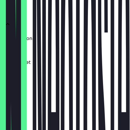
DRAFT BEER
Funky Falcon
€ 4,20
Green Bullet
€ 4,20
Astra
€ 2,80
Ratsherrn
€ 3,50