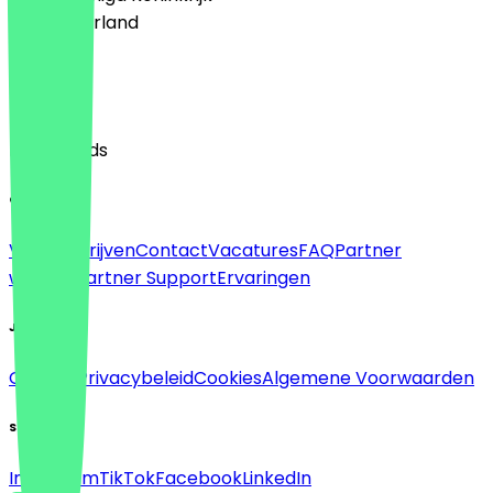
🇳🇱 Nederland
Taal
English
Nederlands
Over
Voor bedrijven
Contact
Vacatures
FAQ
Partner
worden
Partner Support
Ervaringen
Juridisch
Colofon
Privacybeleid
Cookies
Algemene Voorwaarden
Sociaal
Instagram
TikTok
Facebook
LinkedIn