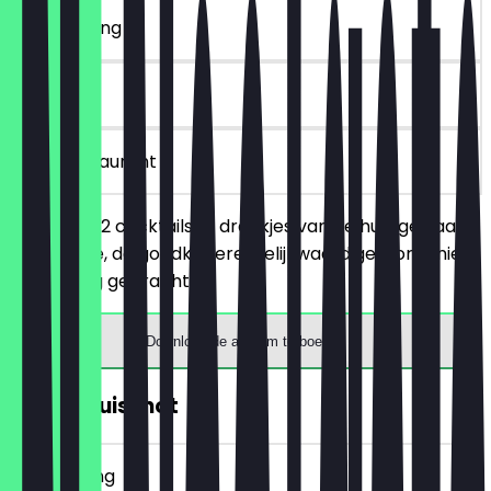
~€ 10 korting
90 dagen
in het restaurant
Je bestelt 2 cocktails of drankjes van de huidige kaart
naar keuze, de goedkopere/gelijkwaardige wordt niet
in rekening gebracht.
Download de app om te boeken
2voor1 Huisshot
~€ 3 korting