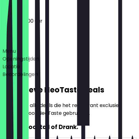
14:00 - 04:00 uur
Deals
Menu
Openingstijden
Locatie
Beoordelingen
Exclusieve NeoTaste Deals
Hier vind je alle deals die het restaurant exclusief
aanbiedt voor NeoTaste gebruikers.
2voor1 Cocktail of Drank.