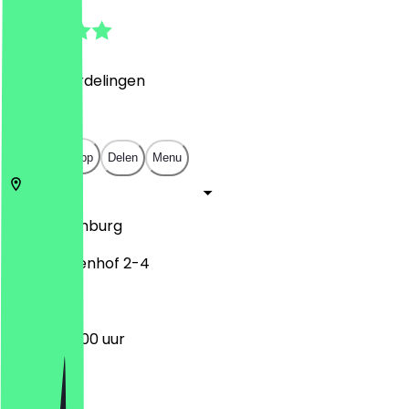
4.9
(
1295
Beoordelingen
)
€
€
€
€
Open in app
Delen
Menu
22767
Hamburg
Am Brunnenhof 2-4
14:00 - 04:00 uur
Maandag