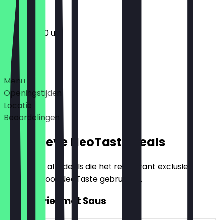
11:30 - 20:00 uur
Deals
Menu
Openingstijden
Locatie
Beoordelingen
Exclusieve NeoTaste Deals
Hier vind je alle deals die het restaurant exclusief
aanbiedt voor NeoTaste gebruikers.
2voor1 Friet met Saus