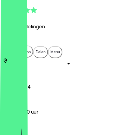
4.9
(
123
Beoordelingen
)
€
€
€
€
Open in app
Delen
Menu
2311
Leiden
Aalmarkt 14
11:30 - 20:00 uur
Maandag