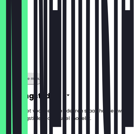
Toon volledige menu
Openingstijden
Zodat je niet voor gesloten deuren staat, houden we
de openingstijden zo actueel mogelijk.