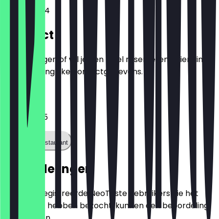
Aalmarkt 14
Contact
Heb je vragen of wil je een tafel reserveren? Hier vind
je alle belangrijke contactgegevens.
Telefoon
0683415015
Bel het restaurant
Beoordelingen
Alleen geregistreerde NeoTaste gebruikers die het
restaurant hebben bezocht, kunnen een beoordeling
achterlaten.