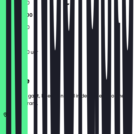
11:30 - 20:00
11:30 - 20:00
11:30 - 20:00
11:30 - 20:00 uur
Locatie
Voordat je gaat, boek een deal in de app en toon het in
het restaurant.
2311
Leiden