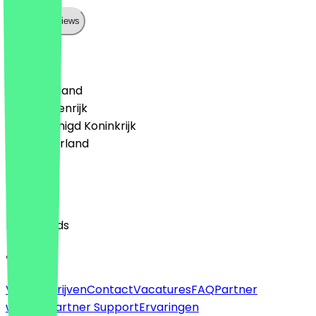
Show all reviews
Land
🇩🇪 Duitsland
🇦🇹 Oostenrijk
🇬🇧 Verenigd Koninkrijk
🇳🇱 Nederland
Taal
English
Nederlands
Over
Voor bedrijven
Contact
Vacatures
FAQ
Partner
worden
Partner Support
Ervaringen