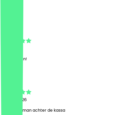
Perfect
T
Tomas
4 juli 2026
Lekker man!
N
Nyah-Mar
15 april 2026
Hele lieve man achter de kassa