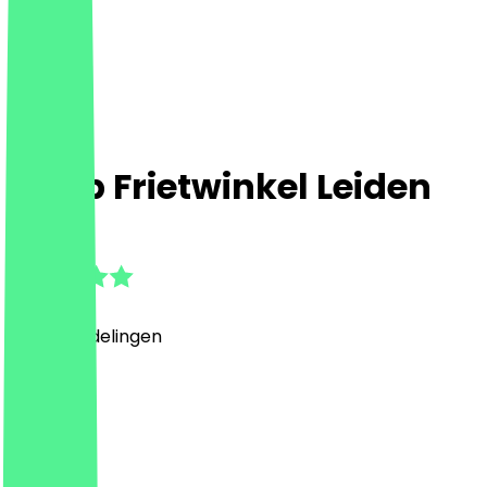
Dapp Frietwinkel Leiden
4.9
(
123
Beoordelingen
)
Fastfood
Fastfood