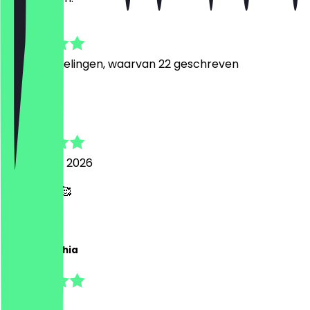
4.9
123
Beoordelingen, waarvan 22 geschreven
A
Amelie
6 augustus 2026
Perfect !!!🥰
C
Carina Sophia
11 juli 2026