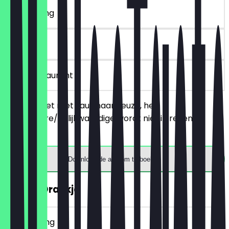
~€ 6 korting
90 dagen
in het restaurant
Bestel 2 friet met saus naar keuze, het
goedkopere/gelijkwaardige wordt niet in rekening
gebracht.
Download de app om te boeken
GRATIS Drankje
~€ 4 korting