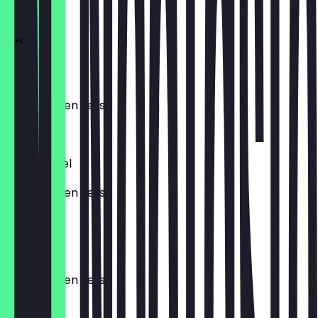
Friet
Friet klein
Biologisch en vers!
€ 3,25
Friet middel
Biologisch en vers!
€ 3,95
Friet groot
Biologisch en vers!
€ 4,95