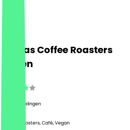
Darras Coffee Roasters
Leiden
3.8
(
10
Beoordelingen
)
Midden-Oosters, Café, Vegan