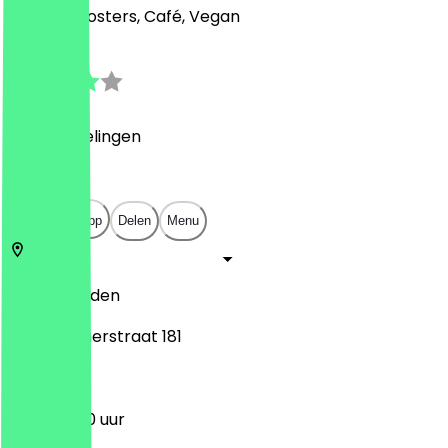
Midden-Oosters, Café, Vegan
3.8
(
10
Beoordelingen
)
€
€
€
€
Open in app
Delen
Menu
2312 DP
Leiden
Haarlemmerstraat 181
11:00 - 17:00 uur