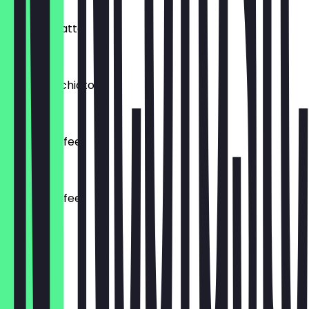
€ 4,00
Caramel Latte
€ 5,00
Latte Macchiato
€ 4,60
Arabic Coffee
€ 3,00
Arabic Coffee
€ 4,00