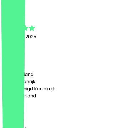
S
Sem
6 februari 2025
lekker
Land
🇩🇪 Duitsland
🇦🇹 Oostenrijk
🇬🇧 Verenigd Koninkrijk
🇳🇱 Nederland
Taal
English