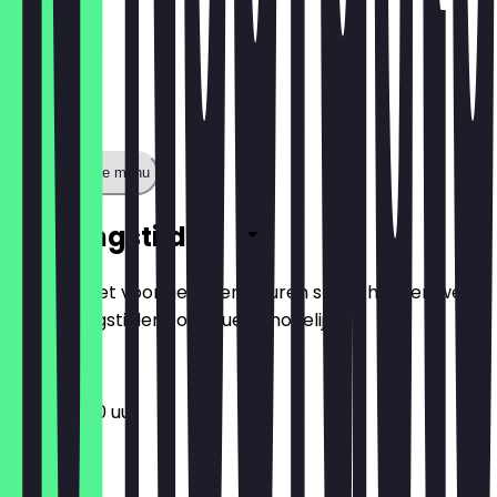
Toon volledige menu
Openingstijden
Zodat je niet voor gesloten deuren staat, houden we
de openingstijden zo actueel mogelijk.
11:00 - 17:00 uur
Maandag