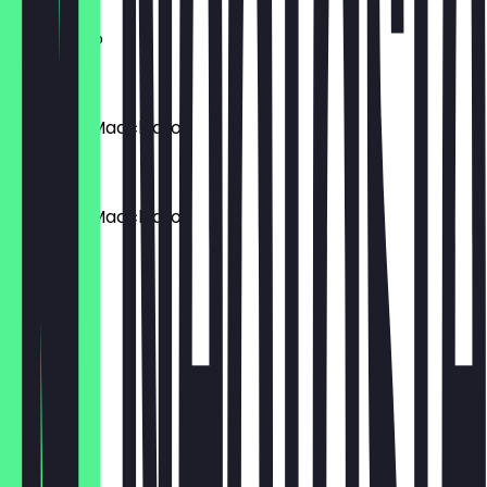
Americano
€ 3,80
Espresso Macchiato
€ 3,00
Espresso Macchiato
€ 4,00
Cortado
€ 3,00
Cortado
€ 4,00
Flat White