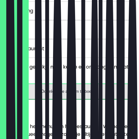
~€ 4 korting
90 dagen
in het restaurant
Bestel een gebakje naar keuze en ontvang een gratis
koffie.
Download de app om te boeken
Menu
Hier vind je het menu van het restaurant. We houden
het zo actueel mogelijk, zodat je altijd weet wat je te