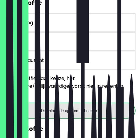
2voor1 Koffie
~€ 4 korting
90 dagen
in het restaurant
Bestel 2 koffie naar keuze, het
goedkopere/gelijkwaardige wordt niet in rekening
gebracht.
Download de app om te boeken
GRATIS Koffie