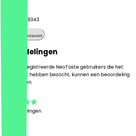
Telefoon
+493413389343
Bel het restaurant
Beoordelingen
Alleen geregistreerde NeoTaste gebruikers die het
restaurant hebben bezocht, kunnen een beoordeling
achterlaten.
4.4
5
Beoordelingen
Land