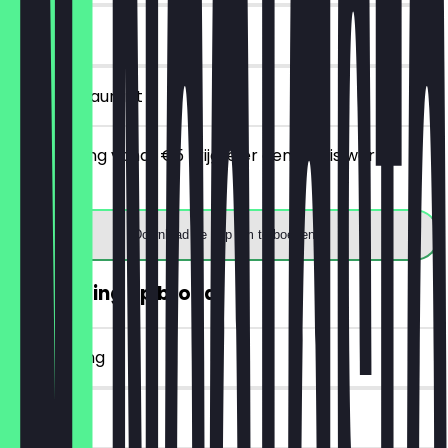
7 dagen
in het restaurant
Bij besteding vanaf €5 krijg je er een gratis warme
drank bij.
Download de app om te boeken
30% korting op brood
~€ 2 korting
14 dagen