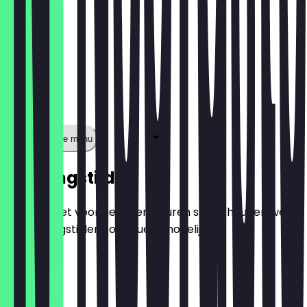
Toon volledige menu
Openingstijden
Zodat je niet voor gesloten deuren staat, houden we
de openingstijden zo actueel mogelijk.
Maandag