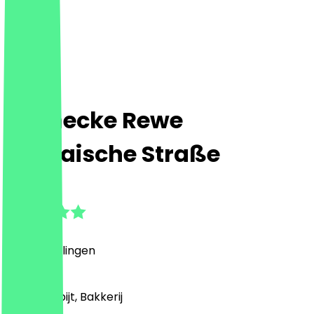
Steinecke Rewe
Bornaische Straße
4.4
(
5
Beoordelingen
)
Café, Ontbijt, Bakkerij