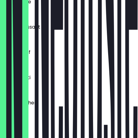
Ofenfrische
€ 0,54
Buttercroissant
€ 1,80
Laugenzopf
€ 1,20
Dinkelkrusti
€ 1,10
Käsebrötchen
€ 1,60