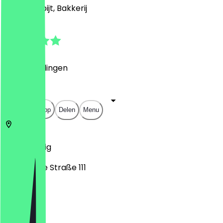
Café, Ontbijt, Bakkerij
4.4
(
5
Beoordelingen
)
€
€
€
€
Open in app
Delen
Menu
4279
Leipzig
Bornaische Straße 111
Maandag