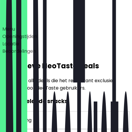
Deals
Menu
Openingstijden
Locatie
Beoordelingen
Exclusieve NeoTaste Deals
Hier vind je alle deals die het restaurant exclusief
aanbiedt voor NeoTaste gebruikers.
2voor1 Belegde snacks
~€ 4 korting