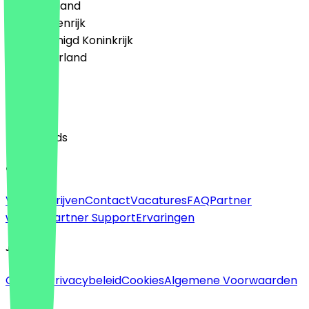
🇩🇪 Duitsland
🇦🇹 Oostenrijk
🇬🇧 Verenigd Koninkrijk
🇳🇱 Nederland
Taal
English
Nederlands
Over
Voor bedrijven
Contact
Vacatures
FAQ
Partner
worden
Partner Support
Ervaringen
Juridisch
Colofon
Privacybeleid
Cookies
Algemene Voorwaarden