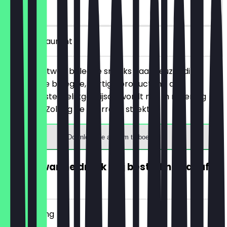
30 dagen
in het restaurant
Je bestelt twee belegde snacks naar keuze (dit
betreft alle belegde, hartige producten), de
goedkoopste/gelijkgeprijsde wordt niet in rekening
gebracht. Zolang de voorraad strekt!
Download de app om te boeken
GRATIS warme drank (bij besteding vanaf
€5)
~€ 4 korting