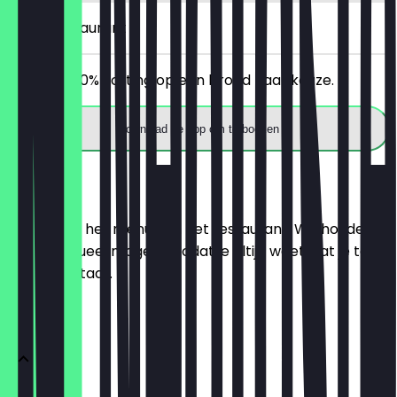
in het restaurant
Ontvang 30% korting op een brood naar keuze.
Download de app om te boeken
Menu
Hier vind je het menu van het restaurant. We houden
het zo actueel mogelijk, zodat je altijd weet wat je te
wachten staat.
BRÖTCHEN