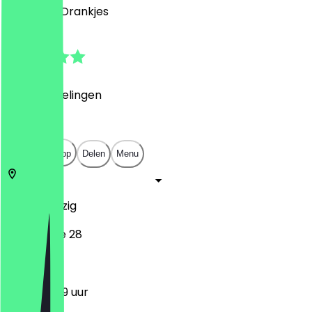
Café, Bar, Drankjes
5.0
(
76
Beoordelingen
)
€
€
€
€
Open in app
Delen
Menu
04107
Leipzig
Münzgasse 28
11:00 - 23:59 uur