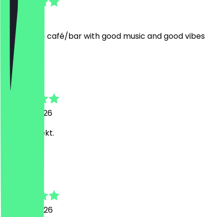
1 mei 2026
super cute café/bar with good music and good vibes
A
Andreas
25 april 2026
Alles perfekt.
P
Pa
24 april 2026