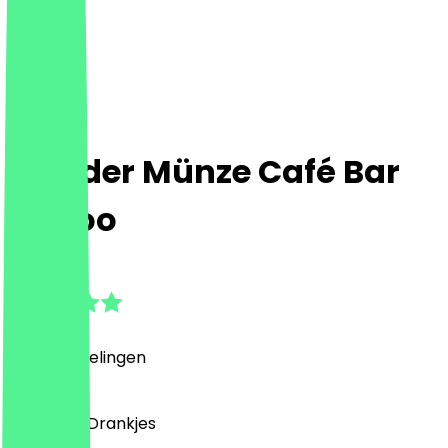
Drei der Münze Café Bar
Tattoo
5.0
(
76
Beoordelingen
)
Café, Bar, Drankjes