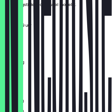
de openingstijden zo actueel mogelijk.
11:00 - 23:59 uur
Maandag
Dinsdag
Woensdag
Donderdag
Vrijdag
Zaterdag
Zondag
Gesloten
11:00 - 18:00
11:00 - 18:00