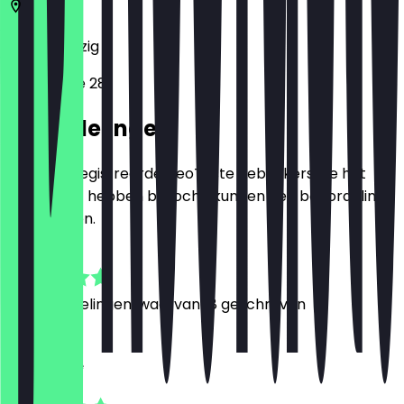
04107
Leipzig
Münzgasse 28
Beoordelingen
Alleen geregistreerde NeoTaste gebruikers die het
restaurant hebben bezocht, kunnen een beoordeling
achterlaten.
5.0
76
Beoordelingen, waarvan 18 geschreven
C
Clementine