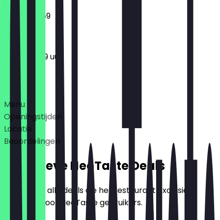
18:00 - 23:59
11:00 - 23:59 uur
Deals
Menu
Openingstijden
Locatie
Beoordelingen
Exclusieve NeoTaste Deals
Hier vind je alle deals die het restaurant exclusief
aanbiedt voor NeoTaste gebruikers.