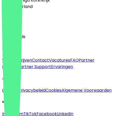
🇬🇧 Verenigd Koninkrijk
🇳🇱 Nederland
Taal
English
Nederlands
Over
Voor bedrijven
Contact
Vacatures
FAQ
Partner
worden
Partner Support
Ervaringen
Juridisch
Colofon
Privacybeleid
Cookies
Algemene Voorwaarden
Sociaal
Instagram
TikTok
Facebook
LinkedIn