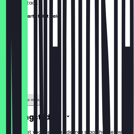
wachten staat.
Die Speisekarte folgt bald!
Toon volledige menu
Openingstijden
Zodat je niet voor gesloten deuren staat, houden we