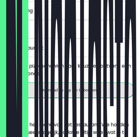
~€ 4 korting
30 dagen
in het restaurant
Bestel een pizzasandwich naar keuze en ontvang een
gratis Lemonaid.
Download de app om te boeken
Menu
Hier vind je het menu van het restaurant. We houden
het zo actueel mogelijk, zodat je altijd weet wat je te