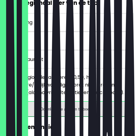
2voor1 regionaal bier van de tap.
~€ 4 korting
30 dagen
in het restaurant
Bestel 2 regionale tapbieren (0,5l), het
goedkopere/gelijkwaardige wordt niet in rekening
gebracht (alcoholvrije alternatieven beschikbaar).
Download de app om te boeken
GRATIS Lemonaid