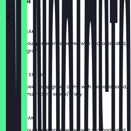
FLAME OF FIRE
T BONE STEAK
Grilled to your preference served with seasonal salad,
chips, and gravy
£ 29,95
BEEF RUMP STEAK
Prime cut beef rump grilled come with seasonal salad,
chips and mushroom, sauce/gravy
£ 25,95
RIB EYE STEAK
Grilled to your preference served with seasonal salad,