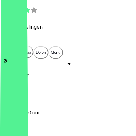
3.2
(
10
Beoordelingen
)
£
£
£
£
Open in app
Delen
Menu
225
Londen
223
12:00 - 23:00 uur
Maandag