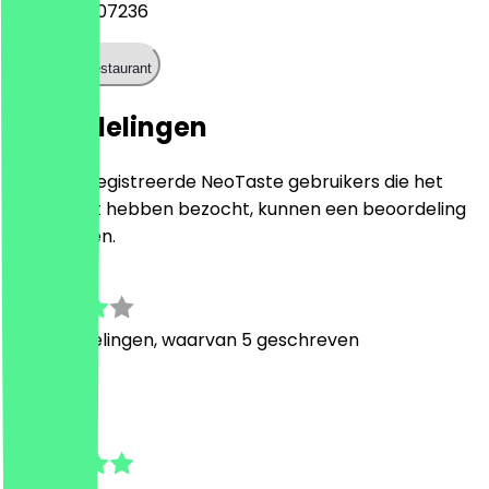
+447935507236
Bel het restaurant
Beoordelingen
Alleen geregistreerde NeoTaste gebruikers die het
restaurant hebben bezocht, kunnen een beoordeling
achterlaten.
3.2
10
Beoordelingen, waarvan 5 geschreven
D
D