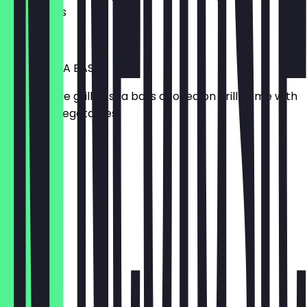
vegetables
£ 17,95
GRILLED SEA BASS
Fresh whole grilled sea bass cooked on grill come with
seasonal vegetables
£ 13,95