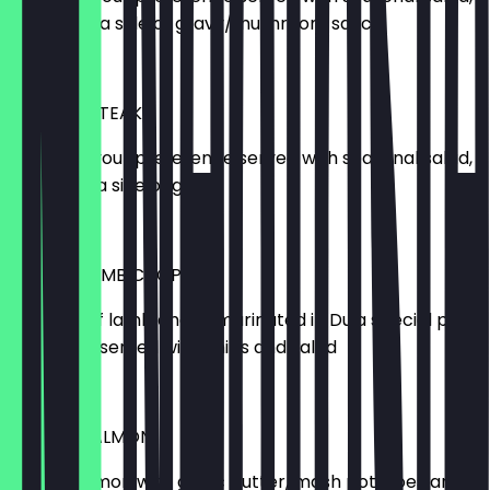
chips, and a side of gravy/mushroom sauce
£ 27,95
CHICKEN STEAK
Grilled to your preference served with seasonal salad,
chips and a side of gravy
£ 17,95
GRILLED LAMB CHOPS
4 pieces of lamb chops marinated in Du'a special peri
seasoning served with chips and salad
£ 18,95
GRILLED SALMON
Grilled salmon with garlic butter, mash potatoes and