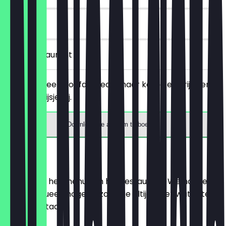
30 dagen
in het restaurant
Je bestelt een hoofdgerecht naar keuze en krijgt er
gratis een ijsje bij.
Download de app om te boeken
Menu
Hier vind je het menu van het restaurant. We houden
het zo actueel mogelijk, zodat je altijd weet wat je te
wachten staat.