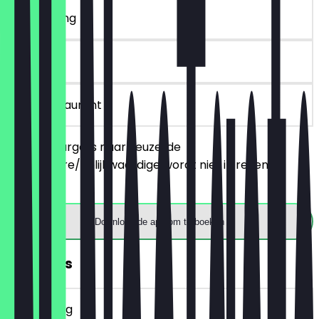
~£ 16 korting
90 dagen
in het restaurant
Bestel 2 burgers naar keuze, de
goedkopere/gelijkwaardige wordt niet in rekening
gebracht.
Download de app om te boeken
GRATIS ijs
~£ 5 korting