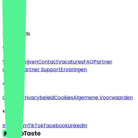
Taal
English
Nederlands
Over
Voor bedrijven
Contact
Vacatures
FAQ
Partner
worden
Partner Support
Ervaringen
Juridisch
Colofon
Privacybeleid
Cookies
Algemene Voorwaarden
Sociaal
Instagram
TikTok
Facebook
LinkedIn