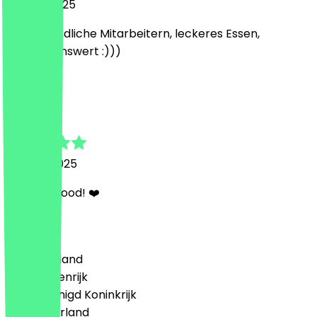
29 april 2025
Sehr freundliche Mitarbeitern, leckeres Essen,
empfehlenswert :)))
O
Orietta
1 maart 2025
Amazing food! ❤️
Land
🇩🇪 Duitsland
🇦🇹 Oostenrijk
🇬🇧 Verenigd Koninkrijk
🇳🇱 Nederland