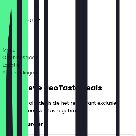
12:00 - 23:00 uur
Deals
Menu
Openingstijden
Locatie
Beoordelingen
Exclusieve NeoTaste Deals
Hier vind je alle deals die het restaurant exclusief
aanbiedt voor NeoTaste gebruikers.
2voor1 Burger