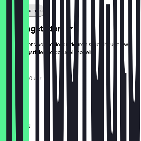
Toon volledige menu
Openingstijden
Zodat je niet voor gesloten deuren staat, houden we
de openingstijden zo actueel mogelijk.
12:00 - 23:00 uur
Maandag
Dinsdag
Woensdag
Donderdag
Vrijdag
Zaterdag