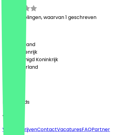
2.5
4
Beoordelingen, waarvan 1 geschreven
Land
🇩🇪 Duitsland
🇦🇹 Oostenrijk
🇬🇧 Verenigd Koninkrijk
🇳🇱 Nederland
Taal
English
Nederlands
Over
Voor bedrijven
Contact
Vacatures
FAQ
Partner