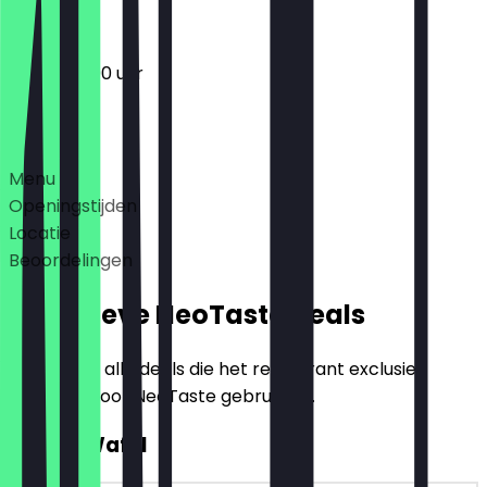
12:00 - 23:00 uur
Deals
Menu
Openingstijden
Locatie
Beoordelingen
Exclusieve NeoTaste Deals
Hier vind je alle deals die het restaurant exclusief
aanbiedt voor NeoTaste gebruikers.
2voor1 Wafel