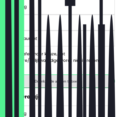
~£ 7 korting
30 dagen
in het restaurant
Bestel 2 wafels naar keuze, het
goedkopere/gelijkwaardige wordt niet in rekening
gebracht.
Download de app om te boeken
GRATIS Drankje
~£ 3 korting