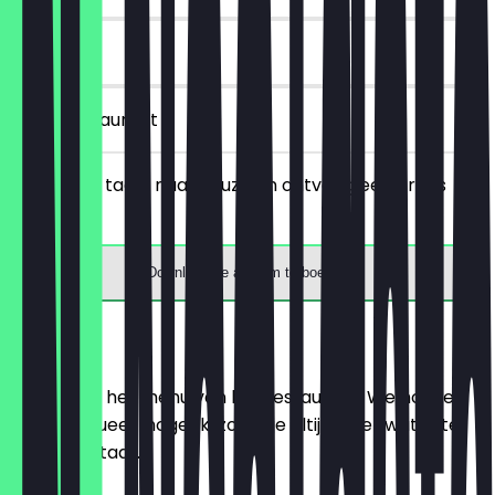
1 dagen
in het restaurant
Bestel een taart naar keuze en ontvang een gratis
drankje.
Download de app om te boeken
Menu
Hier vind je het menu van het restaurant. We houden
het zo actueel mogelijk, zodat je altijd weet wat je te
wachten staat.