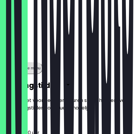
Toon volledige menu
Openingstijden
Zodat je niet voor gesloten deuren staat, houden we
de openingstijden zo actueel mogelijk.
12:00 - 23:00 uur