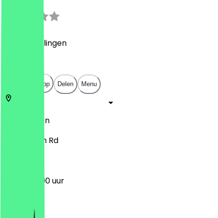
2.5
(
4
Beoordelingen
)
£
£
£
£
Open in app
Delen
Menu
Bow
Londen
633 Roman Rd
12:00 - 23:00 uur
Maandag