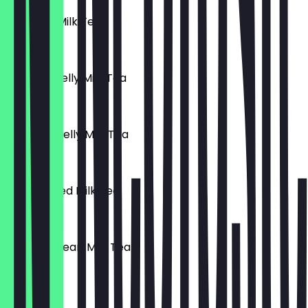
Espresso Milk Tea
£ 3,50
Coconut Jelly Milk Tea
£ 3,50
Espresso Jelly Milk Tea
£ 3,50
Oreo Potted Milk Tea
£ 3,50
Caramel Pearl Milk Tea
£ 3,50