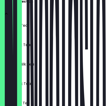
Milk Tea Selection
Pearl Milk Tea
£ 3,50
Vanilla Milk Tea
£ 3,50
Coconut Milk Tea
£ 3,50
Mango Milk Tea
£ 3,50
Peach Milk Tea