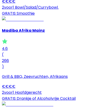
€
€
€
€
2voor1 Bowl/Salad/Currybowl.
GRATIS Smoothie
Madiba Afrika Mainz
4.6
(
266
)
Grill & BBQ, Zeevruchten, Afrikaans
€
€
€
€
2voor1 Hoofdgerecht
GRATIS Drankje of Alcoholvrije Cocktail