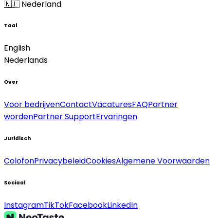
🇳🇱 Nederland
Taal
English
Nederlands
Over
Voor bedrijven
Contact
Vacatures
FAQ
Partner
worden
Partner Support
Ervaringen
Juridisch
Colofon
Privacybeleid
Cookies
Algemene Voorwaarden
Sociaal
Instagram
TikTok
Facebook
LinkedIn