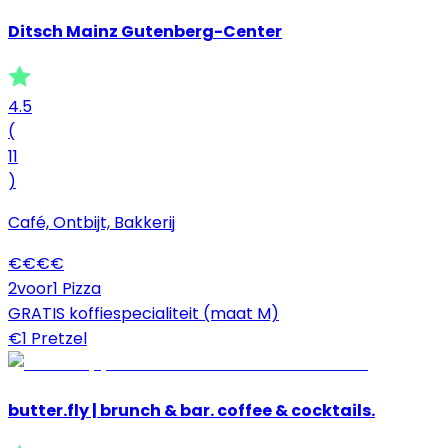
Ditsch Mainz Gutenberg-Center
4.5
(
11
)
Café, Ontbijt, Bakkerij
€
€
€
€
2voor1 Pizza
GRATIS koffiespecialiteit (maat M)
€1 Pretzel
butter.fly | brunch & bar. coffee & cocktails.