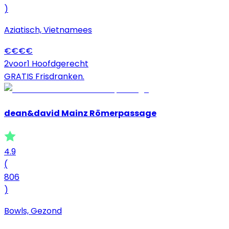
)
Aziatisch, Vietnamees
€
€
€
€
2voor1 Hoofdgerecht
GRATIS Frisdranken.
dean&david Mainz Römerpassage
4.9
(
806
)
Bowls, Gezond