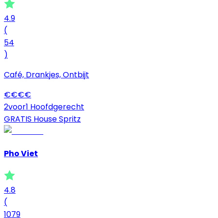
4.9
(
54
)
Café, Drankjes, Ontbijt
€
€
€
€
2voor1 Hoofdgerecht
GRATIS House Spritz
Pho Viet
4.8
(
1079