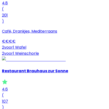
4.8
(
201
)
Café, Drankjes, Mediterraans
€
€
€
€
2voor1 Wafel
2voor1 Weinschorle
Restaurant Brauhaus zur Sonne
4.6
(
107
)