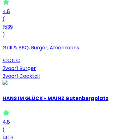
4.8
(
1539
)
Grill & BBQ, Burger, Amerikaans
€
€
€
€
2voor1 Burger
2voor1 Cocktail
HANS IM GLÜCK - MAINZ Gutenbergplatz
4.8
(
1403