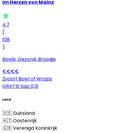
Im Herzen von Mainz
4.7
(
108
)
Bowls, Gezond, Broodje
€
€
€
€
2voor1 Bowl of Wraps
GRATIS Sap 0,3l
Land
🇩🇪 Duitsland
🇦🇹 Oostenrijk
🇬🇧 Verenigd Koninkrijk