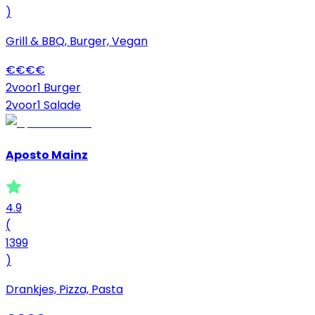
)
Grill & BBQ, Burger, Vegan
€
€
€
€
2voor1 Burger
2voor1 Salade
Aposto Mainz
4.9
(
1399
)
Drankjes, Pizza, Pasta