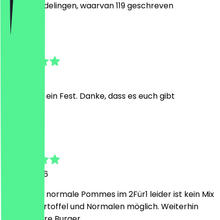
750
Beoordelingen, waarvan 119 geschreven
S
Sven
5 juni 2026
wie immer ein Fest. Danke, dass es euch gibt
T
Thomas
3 april 2026
Es sind nur normale Pommes im 2Für1 leider ist kein Mix
von Süßkartoffel und Normalen möglich. Weiterhin
sehr leckere Burger.