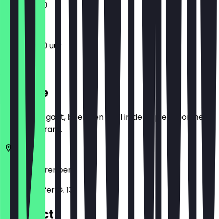
11:30 - 22:30
11:30 - 22:30 uur
Locatie
Voordat je gaat, boek een deal in de app en toon het in
het restaurant.
90403
Neurenberg
Innere Laufer G. 13
Contact