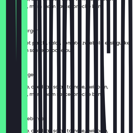
essiggurke, mam mam sauce, brioche bun
€ 9,50
chicken burger
chicken filet pattle, salat, tomate, zwiebeln. essiggurke,
mam mam sauce, brioche bun
€ 9,50
cheeseburger
beef pattle, cheddar, salat, tomate, zwiebeln,
essiggurke, mam mam sauce, brioche bun
€ 9,50
chill cheeseburger
beef pattle. cheddar, salat. tomate, zwiebeln,