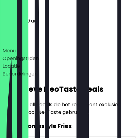
11:30 - 22:30 uur
Deals
Menu
Openingstijden
Locatie
Beoordelingen
Exclusieve NeoTaste Deals
Hier vind je alle deals die het restaurant exclusief
aanbiedt voor NeoTaste gebruikers.
2voor1 Homestyle Fries