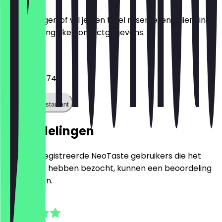
Heb je vragen of wil je een tafel reserveren? Hier vind
je alle belangrijke contactgegevens.
Telefoon
0911 47884741
Bel het restaurant
Beoordelingen
Alleen geregistreerde NeoTaste gebruikers die het
restaurant hebben bezocht, kunnen een beoordeling
achterlaten.
4.9