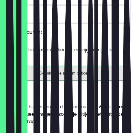
90 dagen
in het restaurant
Bestel een burger naar keuze en krijg een gratis
frisdrank.
Download de app om te boeken
Menu
Hier vind je het menu van het restaurant. We houden
het zo actueel mogelijk, zodat je altijd weet wat je te
wachten staat.