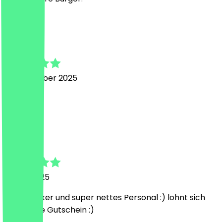
N
Nikolaos
28 november 2025
Top! 🥳
K
Katrin
4 april 2025
Super lecker und super nettes Personal :) lohnt sich
auch ohne Gutschein :)