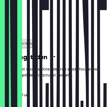
Toon volledige menu
Openingstijden
Zodat je niet voor gesloten deuren staat, houden we
de openingstijden zo actueel mogelijk.
11:30 - 22:30 uur