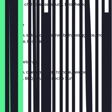
Jalapenos, chill-cheese-sauce, brioche bun
€ 9,50
hamburger
beef pattle, salat, tomate, zwiebeln, essiggurke, mam
mam sauce, broche bun
€ 8,50
bbq cheeseburger
beef pattie, cheddar, salat, tomate, zwiebeln,
essiggurke, BBQ-sauce, brioche bun
€ 9,50