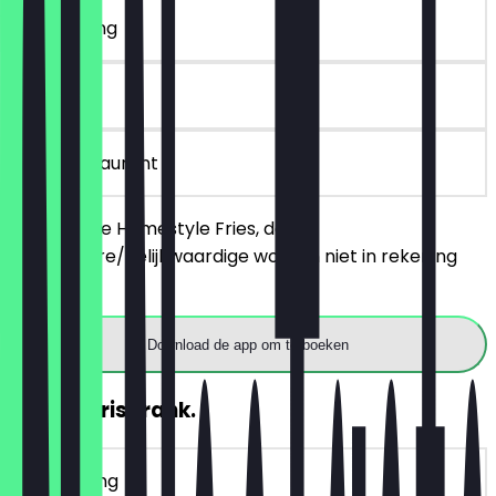
~€ 5 korting
90 dagen
in het restaurant
Bestel twee Homestyle Fries, de
goedkopere/gelijkwaardige worden niet in rekening
gebracht.
Download de app om te boeken
GRATIS Frisdrank.
~€ 4 korting