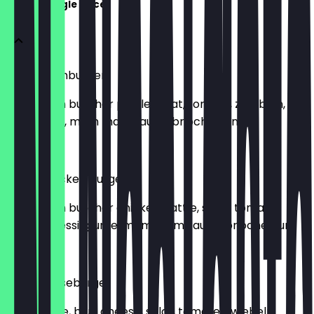
Burger (single price)
vegan hamburger
vegetarian butcher pattle, salat, tomate, zwiebeln,
essiggurke, mam mam sauce, brioche bun
€ 9,50
vegan chicken burger
vegetarian butcher chicken pattle, salat, tomate,
zwiebeln, essiggurke, mam mam sauce, brioche bun
€ 9,50
blue cheeseburger
beef pattle, blue cheese, salat, tomate, zwiebeln,