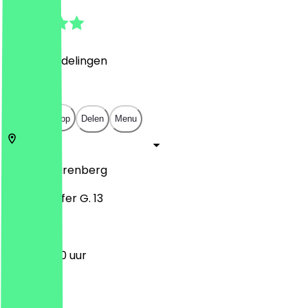
4.9
(
750
Beoordelingen
)
€
€
€
€
Open in app
Delen
Menu
90403
Neurenberg
Innere Laufer G. 13
11:30 - 22:30 uur
Maandag