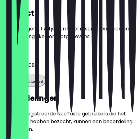
Contact
Heb je vragen of wil je een tafel reserveren? Hier vind
je alle belangrijke contactgegevens.
Telefoon
054199894081
Bel het restaurant
Beoordelingen
Alleen geregistreerde NeoTaste gebruikers die het
restaurant hebben bezocht, kunnen een beoordeling
achterlaten.