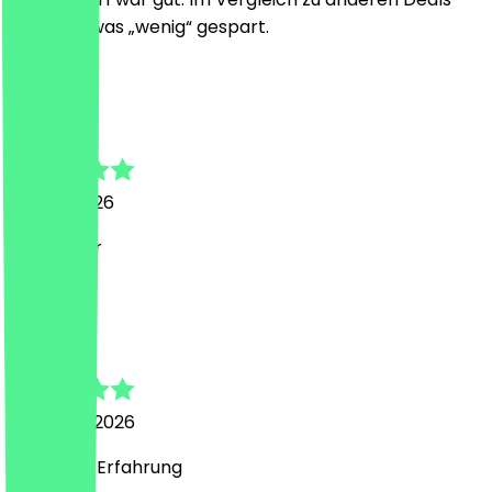
jedoch etwas „wenig“ gespart.
H
Heero
18 april 2026
alles super
B
Benjamin
30 maart 2026
Sehr gute Erfahrung