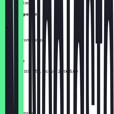
wachten staat.
Antipasti e pastini
Crema di Pomodoro
€ 5,50
Bruschetta
normale 4 Stk. 7,50, piccolo 2 Stk. 5,60
€ 7,50
Pizza Pane
€ 8,75
Burrata Caprese