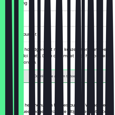
~€ 5 korting
6 dagen
in het restaurant
Bestel een hoofdgerecht naar keuze en ontvang een
Piccolo Dolci gratis. Deze deal moet voor het bestellen
getoond worden.
Download de app om te boeken
Menu
Hier vind je het menu van het restaurant. We houden
het zo actueel mogelijk, zodat je altijd weet wat je te