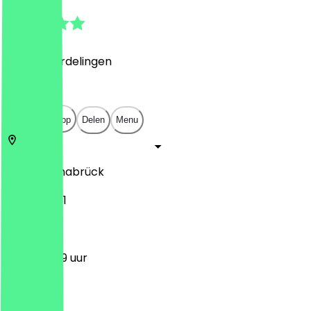
4.9
(
1060
Beoordelingen
)
€
€
€
€
Open in app
Delen
Menu
49074
Osnabrück
Neumarkt 1
11:30 - 23:59 uur
Maandag