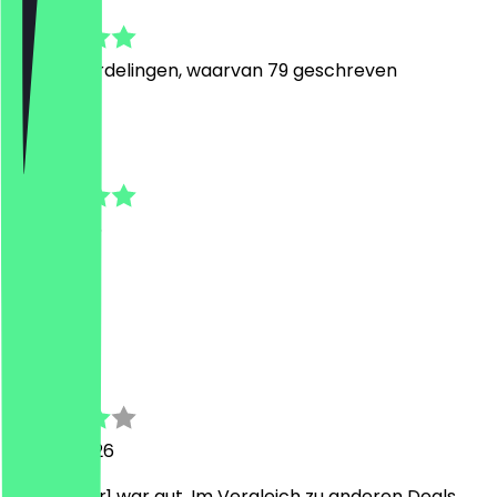
4.9
1060
Beoordelingen, waarvan 79 geschreven
J
Johanna
30 juli 2026
Super
L
Leon
21 april 2026
Aperol 2für1 war gut. Im Vergleich zu anderen Deals