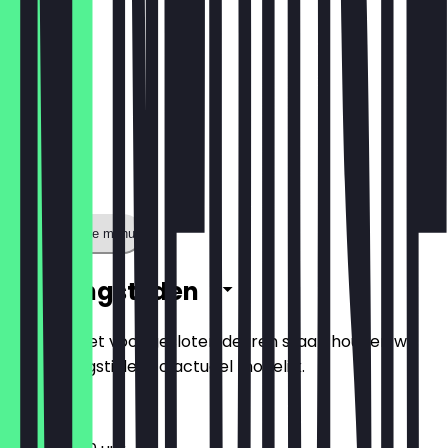
Toon volledige menu
Openingstijden
Zodat je niet voor gesloten deuren staat, houden we
de openingstijden zo actueel mogelijk.