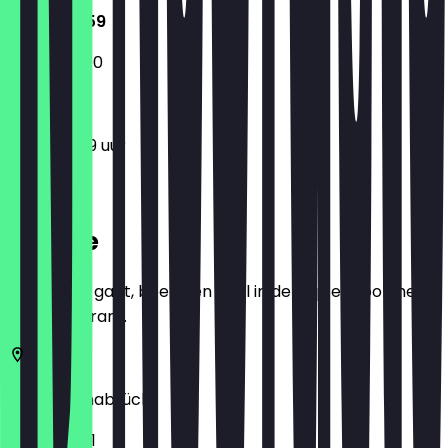
11:30 - 23:59
12:00 - 23:00
11:30 - 23:59 uur
Locatie
Voordat je gaat, boek een deal in de app en toon het in
het restaurant.
49074
Osnabrück
Neumarkt 1