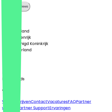
Show all reviews
Land
🇩🇪 Duitsland
🇦🇹 Oostenrijk
🇬🇧 Verenigd Koninkrijk
🇳🇱 Nederland
Taal
English
Nederlands
Over
Voor bedrijven
Contact
Vacatures
FAQ
Partner
worden
Partner Support
Ervaringen