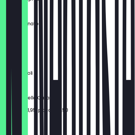
€ 10,95
Vitello Tonnato
€ 13,50
Carpaccio
€ 15,50
Panini Piccoli
€ 4,95
Antipasti della Casa
normale 23,95, piccolo 16,50
€ 23,95