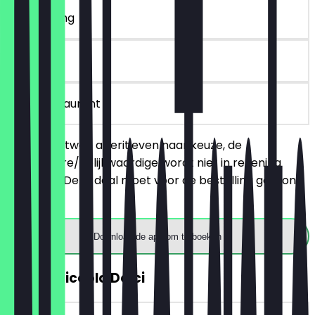
~€ 7 korting
6 dagen
in het restaurant
Je bestelt twee aperitieven naar keuze, de
goedkopere/gelijkwaardige wordt niet in rekening
gebracht. Deze deal moet voor de bestelling getoond
worden.
Download de app om te boeken
GRATIS Piccolo Dolci