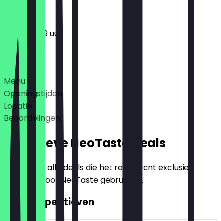
11:30 - 23:59 uur
Deals
Menu
Openingstijden
Locatie
Beoordelingen
Exclusieve NeoTaste Deals
Hier vind je alle deals die het restaurant exclusief
aanbiedt voor NeoTaste gebruikers.
2voor1 Aperitieven