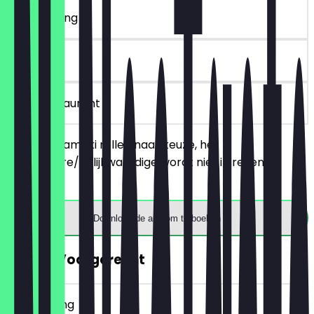
~€ 18 korting
90 dagen
in het restaurant
Bestel 2 uramaki rollen naar keuze, het
goedkopere/gelijkwaardige wordt niet in rekening
gebracht.
Download de app om te boeken
GRATIS Voorgerecht
~€ 8 korting