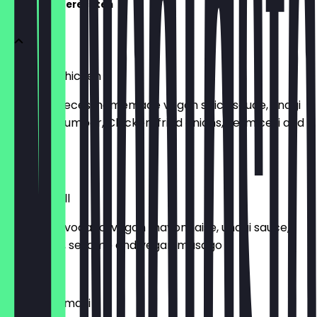
Populaire Gerechten
Crunchy Chicken
Chicken pieces, homemade vegan spicy sauce, unagi
sauce, cucumber, Chicken, fried onions, vermicelli and
sesame
€ 8,00
Dragon Roll
Fried Ebi, avocado, vegan mayonnaise, unagi sauce,
cucumber, sesame and vegan masago
€ 8,50
5-way Urumaki