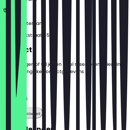
3011 LC
Rotterdam
Pannekoekstraat 45A
Contact
Heb je vragen of wil je een tafel reserveren? Hier vind
je alle belangrijke contactgegevens.
Telefoon
0625116925
Bel het restaurant
Beoordelingen