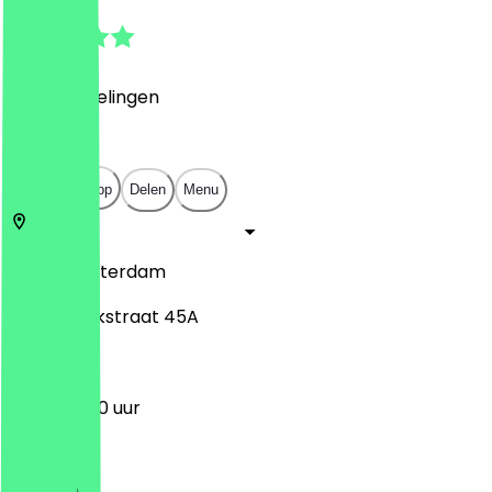
4.9
(
30
Beoordelingen
)
€
€
€
€
Open in app
Delen
Menu
3011 LC
Rotterdam
Pannekoekstraat 45A
12:00 - 21:00 uur
Maandag