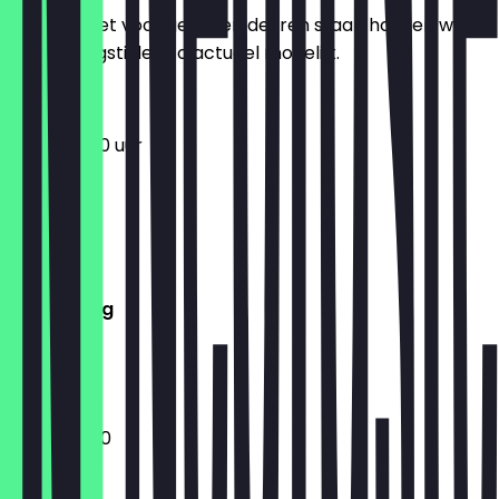
Zodat je niet voor gesloten deuren staat, houden we
de openingstijden zo actueel mogelijk.
12:00 - 21:00 uur
Maandag
Dinsdag
Woensdag
Donderdag
Vrijdag
Zaterdag
Zondag
16:00 - 21:00
Gesloten