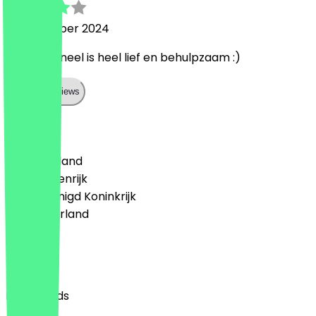
14 december 2024
het personeel is heel lief en behulpzaam :)
Show all reviews
Land
🇩🇪 Duitsland
🇦🇹 Oostenrijk
🇬🇧 Verenigd Koninkrijk
🇳🇱 Nederland
Taal
English
Nederlands