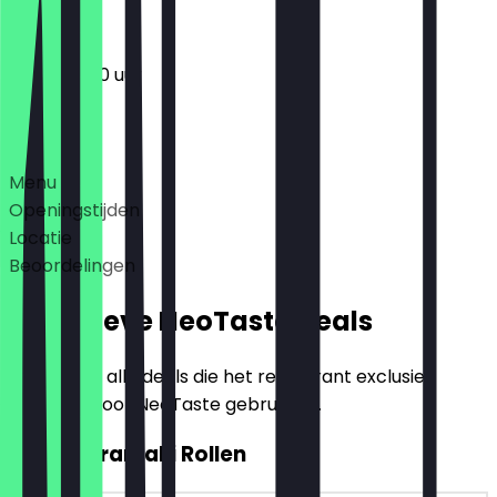
12:00 - 21:00 uur
Deals
Menu
Openingstijden
Locatie
Beoordelingen
Exclusieve NeoTaste Deals
Hier vind je alle deals die het restaurant exclusief
aanbiedt voor NeoTaste gebruikers.
2voor1 Uramaki Rollen