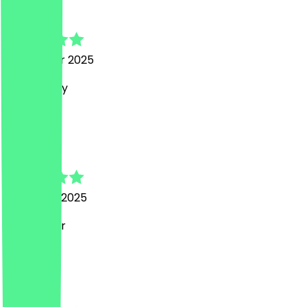
Daniela
26 oktober 2025
Super tasty
M
Marcia
8 februari 2025
Heel lekker
s
shanet