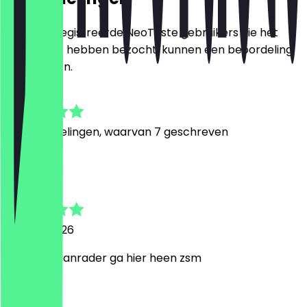
Alleen geregistreerde NeoTaste gebruikers die het
restaurant hebben bezocht, kunnen een beoordeling
achterlaten.
4.9
30
Beoordelingen, waarvan 7 geschreven
W
Wim
25 april 2026
Echt een aanrader ga hier heen zsm
D