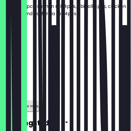
Tuna roll 4pcs, salmon roll 4pcs, ebi roll 4pcs, chicken
roll 4pcs and california roll 4pcs
€ 22,50
Toon volledige menu
Openingstijden