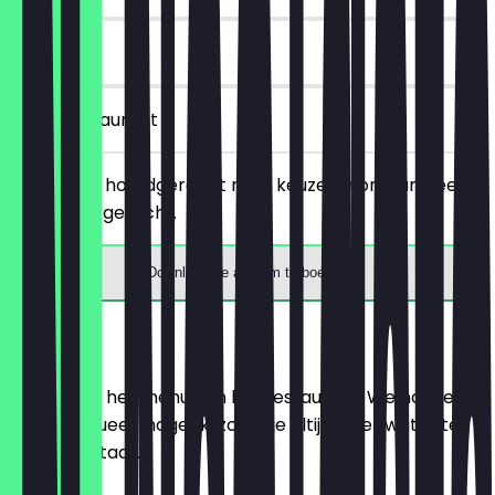
30 dagen
in het restaurant
Bestel een hoofdgerecht naar keuze en ontvang een
gratis voorgerecht.
Download de app om te boeken
Menu
Hier vind je het menu van het restaurant. We houden
het zo actueel mogelijk, zodat je altijd weet wat je te
wachten staat.